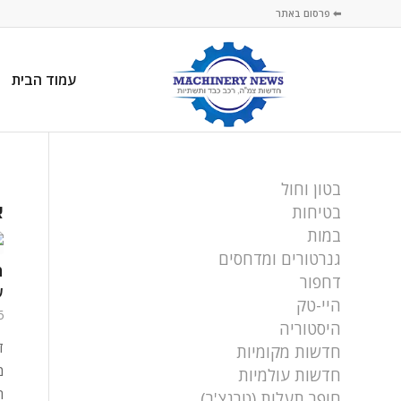
⬅ פרסום באתר
עמוד הבית
בטון וחול
א
בטיחות
במות
גנרטורים ומדחסים
מ
דחפור
ש
היי-טק
26 בפ
היסטוריה
ד
חדשות מקומיות
מ
חדשות עולמיות
חופר תעלות (טרנצ'ר)