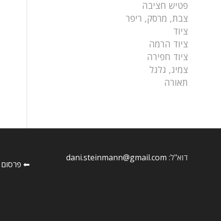
פטיש חציבה
צבת, מרסק, ריפר
ציוד
ציוד הרמה
ציוד חפירה
צמיג, גלגל
תאורה
דוא"ל:
dani.steinmann@gmail.com
⬅ פרסום 