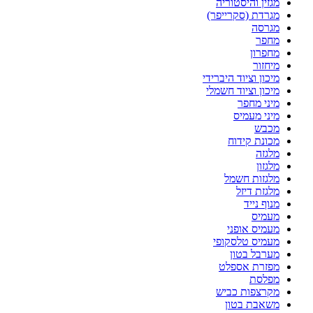
מגזין והיסטוריה
מגרדת (סקרייפר)
מגרסה
מחפר
מחפרון
מיחזור
מיכון וציוד היברידי
מיכון וציוד חשמלי
מיני מחפר
מיני מעמיס
מכבש
מכונת קידוח
מלגזה
מלגזון
מלגזות חשמל
מלגזת דיזל
מנוף נייד
מעמיס
מעמיס אופני
מעמיס טלסקופי
מערבל בטון
מפזרת אספלט
מפלסת
מקרצפות כביש
משאבת בטון