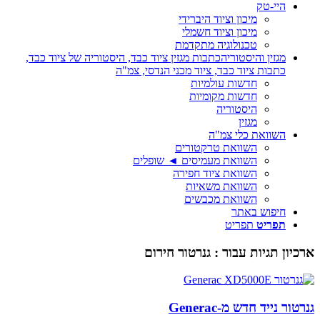
היי-טק
מיכון וציוד היברידי
מיכון וציוד חשמלי
טכנולוגיה מתקדמת
מגזין והיסטוריה
כתבות מגזין ציוד כבד, היסטוריה של ציוד כבד,
כתבות ציוד כבד, ציוד מכני הנדסי, צמ"ה
חדשות עולמיות
חדשות מקומיות
היסטוריה
מגזין
השוואת כלי צמ"ה
השוואת טרקטורים
השוואת מעמיסים ◄ שופלים
השוואת ציוד חפירה
השוואת משאיות
השוואת מכבשים
חיפוש באתר
תפריט
תפריט
ארכיון תגיות עבור :
גנרטור חירום
גנרטור נייד חדש מ-Generac