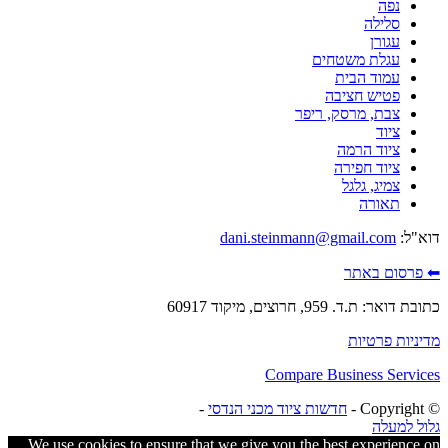
נפה
סלילה
עגורן
עגלת משטחים
עמוד הבית
פטיש חציבה
צבת, מרסק, ריפר
ציוד
ציוד הרמה
ציוד חפירה
צמיג, גלגל
תאורה
דוא"ל:
dani.steinmann@gmail.com
⬅ פרסום באתר
כתובת דואר: ת.ד. 959, חרוצים, מיקוד 60917
מדיניות פרטיות
Compare Business Services
© ‫Copyright -
חדשות ציוד מכני הנדסי
-
גלול למעלה
We use cookies to ensure that we give you the best experience on