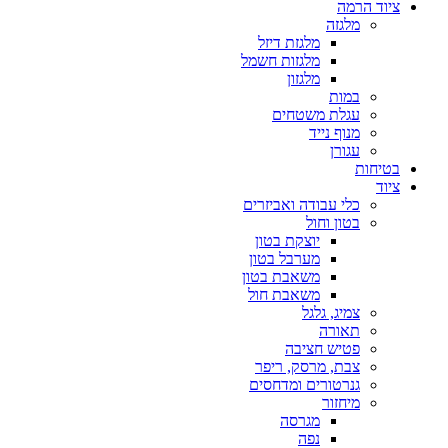
ציוד הרמה
מלגזה
מלגזת דיזל
מלגזות חשמל
מלגזון
במות
עגלת משטחים
מנוף נייד
עגורן
בטיחות
ציוד
כלי עבודה ואביזרים
בטון וחול
יוצקת בטון
מערבל בטון
משאבת בטון
משאבת חול
צמיג, גלגל
תאורה
פטיש חציבה
צבת, מרסק, ריפר
גנרטורים ומדחסים
מיחזור
מגרסה
נפה