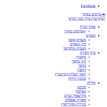
Facebook
⬅ פרסום באתר
עמוד הבית
⇦פרסום באתר
מעמיס
מעמיס אופני
מיני מעמיס
מעמיס טלסקופי
ציוד חפירה
מחפרון
מיני מחפר
מחפר
דחפור
חופר תעלות (טרנצ'ר)
מכונת קידוח
סלילה
מכבש
מפלסת
מקרצפות כביש
מפזרת אספלט
מגרדת (סקרייפר)