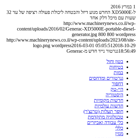
1 במרץ 2016
ל-XD5000E החדש מנוע דיזל והבטחה ליכולת פעולה רציפה של עד 32
שעות עם מיכל דלק אחד
http://www.machinerynews.co.il/wp-
content/uploads/2016/02/Generac-XD5000E-portable-diesel-
generator.jpg
800
800
wordpress
http://www.machinerynews.co.il/wp-content/uploads/2023/08/site-
logo.png
wordpress
2016-03-01 05:05:51
2018-10-29
18:56:49
גנרטור נייד חדש מ-Generac
בטון וחול
בטיחות
במות
גנרטורים ומדחסים
דחפור
היי-טק
היסטוריה
חדשות מקומיות
חדשות עולמיות
חופר תעלות (טרנצ'ר)
טכנולוגיה מתקדמת
כלי עבודה ואביזרים
כללי
מגזין