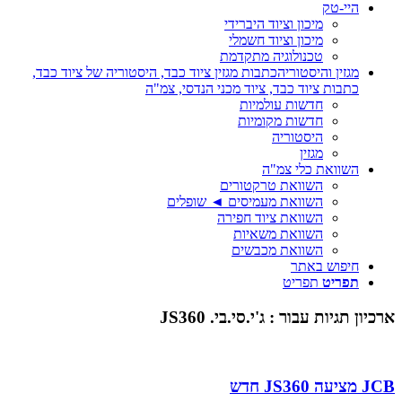
היי-טק
מיכון וציוד היברידי
מיכון וציוד חשמלי
טכנולוגיה מתקדמת
מגזין והיסטוריה
כתבות מגזין ציוד כבד, היסטוריה של ציוד כבד,
כתבות ציוד כבד, ציוד מכני הנדסי, צמ"ה
חדשות עולמיות
חדשות מקומיות
היסטוריה
מגזין
השוואת כלי צמ"ה
השוואת טרקטורים
השוואת מעמיסים ◄ שופלים
השוואת ציוד חפירה
השוואת משאיות
השוואת מכבשים
חיפוש באתר
תפריט
תפריט
ארכיון תגיות עבור :
ג'י.סי.בי. JS360
JCB מציעה JS360 חדש