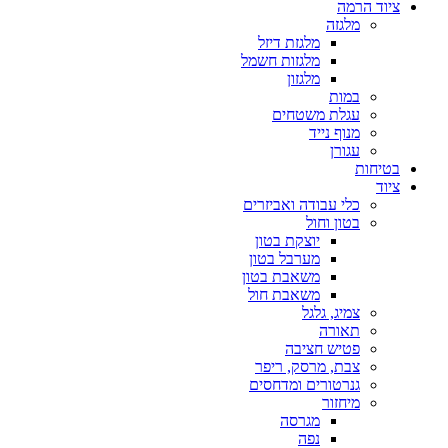
ציוד הרמה
מלגזה
מלגזת דיזל
מלגזות חשמל
מלגזון
במות
עגלת משטחים
מנוף נייד
עגורן
בטיחות
ציוד
כלי עבודה ואביזרים
בטון וחול
יוצקת בטון
מערבל בטון
משאבת בטון
משאבת חול
צמיג, גלגל
תאורה
פטיש חציבה
צבת, מרסק, ריפר
גנרטורים ומדחסים
מיחזור
מגרסה
נפה