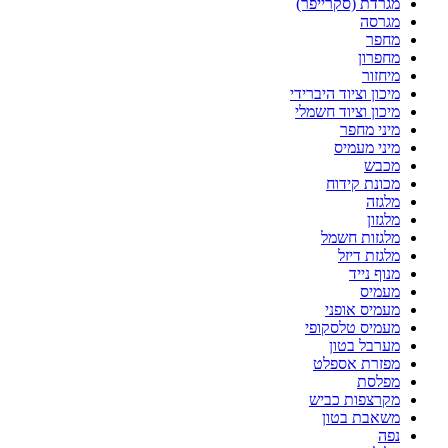
מגרדת (סקרייפר)
מגרסה
מחפר
מחפרון
מיחזור
מיכון וציוד היברידי
מיכון וציוד חשמלי
מיני מחפר
מיני מעמיס
מכבש
מכונת קידוח
מלגזה
מלגזון
מלגזות חשמל
מלגזת דיזל
מנוף נייד
מעמיס
מעמיס אופני
מעמיס טלסקופי
מערבל בטון
מפזרת אספלט
מפלסת
מקרצפות כביש
משאבת בטון
נפה