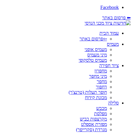
Facebook
⬅ פרסום באתר
עמוד הבית
⇦פרסום באתר
מעמיס
מעמיס אופני
מיני מעמיס
מעמיס טלסקופי
ציוד חפירה
מחפרון
מיני מחפר
מחפר
דחפור
חופר תעלות (טרנצ'ר)
מכונת קידוח
סלילה
מכבש
מפלסת
מקרצפות כביש
מפזרת אספלט
מגרדת (סקרייפר)