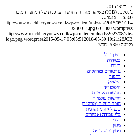
17 במאי 2015
ג'י.סי.בי. (JCB) משיקה מהדורה חדשה ועדכנית של המחפר המוכר
JS360 – באגר…
http://www.machinerynews.co.il/wp-content/uploads/2015/05/JCB-
JS360_4.jpg
601
800
wordpress
http://www.machinerynews.co.il/wp-content/uploads/2023/08/site-
logo.png
wordpress
2015-05-17 05:05:51
2018-05-30 10:21:28
JCB
מציעה JS360 חדש
בטון וחול
בטיחות
במות
גנרטורים ומדחסים
דחפור
היי-טק
היסטוריה
חדשות מקומיות
חדשות עולמיות
חופר תעלות (טרנצ'ר)
טכנולוגיה מתקדמת
כלי עבודה ואביזרים
כללי
מגזין
מגזין והיסטוריה