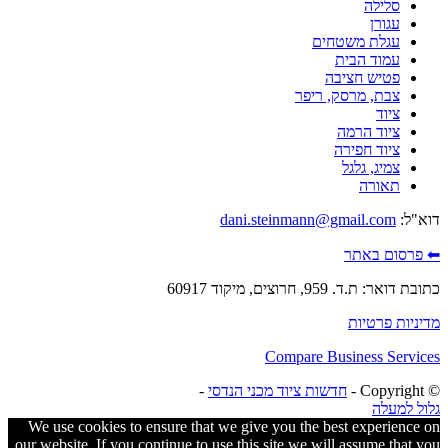
סלילה
עגורן
עגלת משטחים
עמוד הבית
פטיש חציבה
צבת, מרסק, ריפר
ציוד
ציוד הרמה
ציוד חפירה
צמיג, גלגל
תאורה
דוא"ל:
dani.steinmann@gmail.com
⬅ פרסום באתר
כתובת דואר: ת.ד. 959, חרוצים, מיקוד 60917
מדיניות פרטיות
Compare Business Services
© ‫Copyright -
חדשות ציוד מכני הנדסי
-
גלול למעלה
We use cookies to ensure that we give you the best experience on
our website. If you continue to use this site we will assume that you