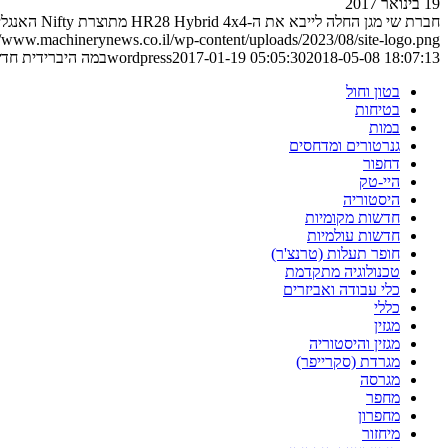
19 בינואר 2017
חברת שי מגן החלה לייבא את ה-HR28 Hybrid 4x4 מתוצרת Nifty האנגלייה. הנה הפרטים
//www.machinerynews.co.il/wp-content/uploads/2023/08/site-logo.png
2018-05-08 18:07:13
2017-01-19 05:05:30
wordpress
במה היברידית חדש
בטון וחול
בטיחות
במות
גנרטורים ומדחסים
דחפור
היי-טק
היסטוריה
חדשות מקומיות
חדשות עולמיות
חופר תעלות (טרנצ'ר)
טכנולוגיה מתקדמת
כלי עבודה ואביזרים
כללי
מגזין
מגזין והיסטוריה
מגרדת (סקרייפר)
מגרסה
מחפר
מחפרון
מיחזור