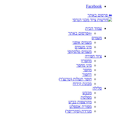
Facebook
⬅ פרסום באתר
עמוד הבית
⇦פרסום באתר
מעמיס
מעמיס אופני
מיני מעמיס
מעמיס טלסקופי
ציוד חפירה
מחפרון
מיני מחפר
מחפר
דחפור
חופר תעלות (טרנצ'ר)
מכונת קידוח
סלילה
מכבש
מפלסת
מקרצפות כביש
מפזרת אספלט
מגרדת (סקרייפר)