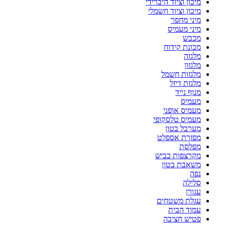
מיכון וציוד היברידי
מיכון וציוד חשמלי
מיני מחפר
מיני מעמיס
מכבש
מכונת קידוח
מלגזה
מלגזון
מלגזות חשמל
מלגזת דיזל
מנוף נייד
מעמיס
מעמיס אופני
מעמיס טלסקופי
מערבל בטון
מפזרת אספלט
מפלסת
מקרצפות כביש
משאבת בטון
נפה
סלילה
עגורן
עגלת משטחים
עמוד הבית
פטיש חציבה