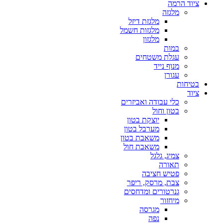
ציוד הרמה
מלגזה
מלגזת דיזל
מלגזות חשמל
מלגזון
במות
עגלת משטחים
מנוף נייד
עגורן
בטיחות
ציוד
כלי עבודה ואביזרים
בטון וחול
יוצקת בטון
מערבל בטון
משאבת בטון
משאבת חול
צמיג, גלגל
תאורה
פטיש חציבה
צבת, מרסק, ריפר
גנרטורים ומדחסים
מיחזור
מגרסה
נפה