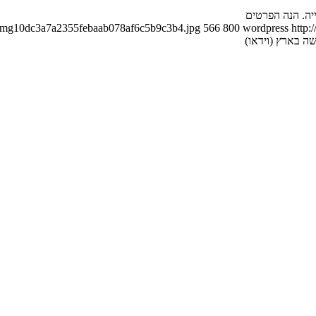
1/img10dc3a7a2355febaab078af6c5b9c3b4.jpg
566
800
wordpress
http:
ה בארץ (וידאו)