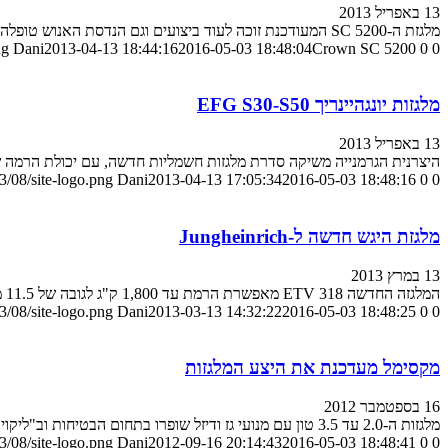
13 באפריל 2013
מלגזת ה-SC 5200 המעודכנת זוכה לעוד ביצועים וגם הנדסת האנוש טופלה
0
0
Crown SC 5200 – הדור הבא
2016-05-03 18:48:04
2013-04-13 18:44:16
Dani
ng
מלגזות יונגהיינריך EFG S30-S50
13 באפריל 2013
היצרנית הגרמנייה משיקה סדרת מלגזות חשמליות חדשה, עם יכולת הרמה של עד
/08/site-logo.png
Dani
2013-04-13 17:05:34
2016-05-03 18:48:16
0
0
מלגזת היגש חדשה ל-Jungheinrich
13 במרץ 2013
המלגזה החדשה ETV 318 מאפשרת הרמת עד 1,800 ק"ג לגובה של 11.5 מטרים
/08/site-logo.png
Dani
2013-03-13 14:32:22
2016-05-03 18:48:25
0
0
מקסימל מעדכנת את היצע המלגזות
16 בספטמבר 2012
מלגזות ה-2.0 עד 3.5 טון עם מנועי גז ודיזל שופרו בתחום הבטיחות וב"ליקוים שנמצאו"
/08/site-logo.png
Dani
2012-09-16 20:14:43
2016-05-03 18:48:41
0
0