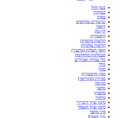
בטון וחול
בטיחות
במות
גנרטורים ומדחסים
דחפור
היי-טק
היסטוריה
חדשות מקומיות
חדשות עולמיות
חופר תעלות (טרנצ'ר)
טכנולוגיה מתקדמת
כלי עבודה ואביזרים
כללי
מגזין
מגזין והיסטוריה
מגרדת (סקרייפר)
מגרסה
מחפר
מחפרון
מיחזור
מיכון וציוד היברידי
מיכון וציוד חשמלי
מיני מחפר
מיני מעמיס