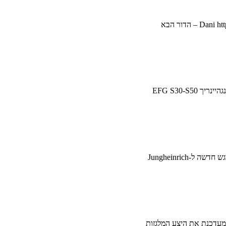
Dani
ht
ריך EFG S30-S50
שה ל-Jungheinrich
עדכנת את היצע המלגזות