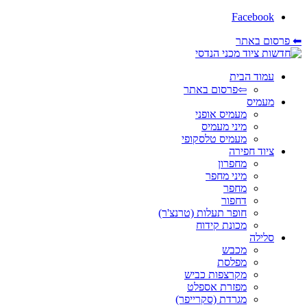
Facebook
⬅ פרסום באתר
עמוד הבית
⇦פרסום באתר
מעמיס
מעמיס אופני
מיני מעמיס
מעמיס טלסקופי
ציוד חפירה
מחפרון
מיני מחפר
מחפר
דחפור
חופר תעלות (טרנצ'ר)
מכונת קידוח
סלילה
מכבש
מפלסת
מקרצפות כביש
מפזרת אספלט
מגרדת (סקרייפר)