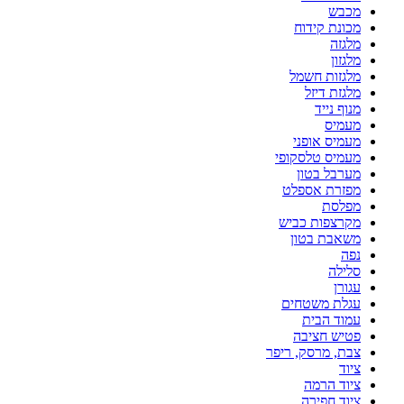
מכבש
מכונת קידוח
מלגזה
מלגזון
מלגזות חשמל
מלגזת דיזל
מנוף נייד
מעמיס
מעמיס אופני
מעמיס טלסקופי
מערבל בטון
מפזרת אספלט
מפלסת
מקרצפות כביש
משאבת בטון
נפה
סלילה
עגורן
עגלת משטחים
עמוד הבית
פטיש חציבה
צבת, מרסק, ריפר
ציוד
ציוד הרמה
ציוד חפירה