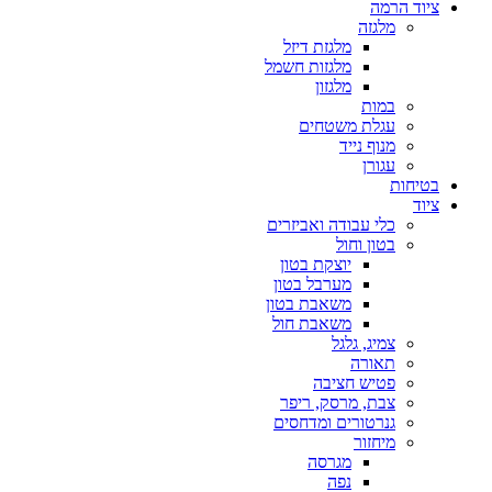
ציוד הרמה
מלגזה
מלגזת דיזל
מלגזות חשמל
מלגזון
במות
עגלת משטחים
מנוף נייד
עגורן
בטיחות
ציוד
כלי עבודה ואביזרים
בטון וחול
יוצקת בטון
מערבל בטון
משאבת בטון
משאבת חול
צמיג, גלגל
תאורה
פטיש חציבה
צבת, מרסק, ריפר
גנרטורים ומדחסים
מיחזור
מגרסה
נפה