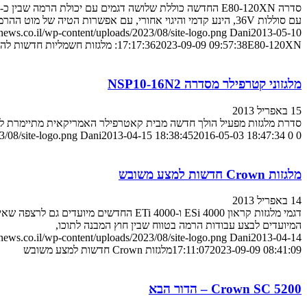
עם סוללות 36V, הינע קדמי והיגוי אחורי, עם אפשרות הטיה של מוט ההרמה האנכי עד 5 מעלות לפנים ולאחור.
ews.co.il/wp-content/uploads/2023/08/site-logo.png
Dani
2013-05-10
E80-120XN: מלגזות חשמליות חדשות להייסטר
2023-09-09 09:57:38
17:17:36
מלגזוני קטרפילר מסדרה NSP10-16N2
15 באפריל 2013
סדרת מלגזות מפעיל הולך חדשה מבית קאטרפילר האמריקאית מתיימרת ל
/08/site-logo.png
Dani
2013-04-15 18:38:45
2016-05-03 18:47:34
0
0
מלגזות Crown חדשות למצע משובש
14 באפריל 2013
המיועדים לבצע עבודות הרמה בטווח שבין חוץ המבנה לתוכו,
ews.co.il/wp-content/uploads/2023/08/site-logo.png
Dani
2013-04-14
2023-09-09 08:41:09
17:11:07
מלגזות Crown חדשות למצע משובש
Crown SC 5200 – הדור הבא