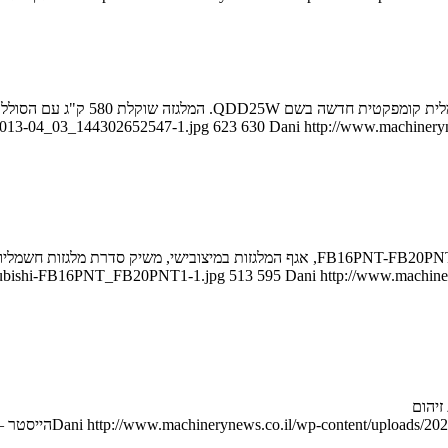
/2013-04_03_144302652547-1.jpg
623
630
Dani
http://www.machineryn
itsubishi-FB16PNT_FB20PNT1-1.jpg
513
595
Dani
http://www.machiner
זיהום
http://www.machinerynews.co.il/wp-content/uploads/202
Dani
הייסטר –