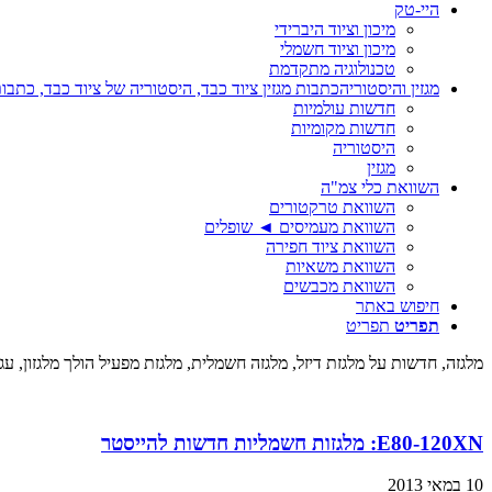
היי-טק
מיכון וציוד היברידי
מיכון וציוד חשמלי
טכנולוגיה מתקדמת
מגזין והיסטוריה
כתבות מגזין ציוד כבד, היסטוריה של ציוד כבד, כתבות
חדשות עולמיות
חדשות מקומיות
היסטוריה
מגזין
השוואת כלי צמ"ה
השוואת טרקטורים
השוואת מעמיסים ◄ שופלים
השוואת ציוד חפירה
השוואת משאיות
השוואת מכבשים
חיפוש באתר
תפריט
תפריט
מלגזה, חדשות על מלגזת דיזל, מלגזה חשמלית, מלגזת מפעיל הולך מלגזון,
E80-120XN: מלגזות חשמליות חדשות להייסטר
10 במאי 2013