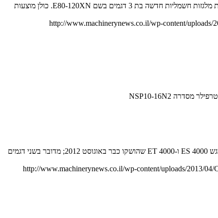
סדרה E80-120XN החדשה כוללת שלושה דגמים עם יכולת הרמה שבין כ-3.6 ועד 5.4 טון. יצרנית המלגזות האמריקאית הייסטר (Hyster) משיקה סדרת מלגזות חשמליות חדשה בת 3 דגמים בשם E80-120XN. כולן מוצעות
http://www.machinerynews.co.il/wp-content/uploads
ילר מסדרה NSP10-16N2
דגמי מלגזות קראון ESi 4000 ו-ETi 4000 החדשים מיועדים גם לרצפה שאינה מפולסת כמראה. יצרנית המלגזות Crown מרחיבה את סדרות מלגזות ההיגש ES 4000 ו-ET 4000 שהושקו כבר באוגוסט 2012; מדובר בשני דגמים
http://www.machinerynews.co.il/wp-content/uploads/2013/04