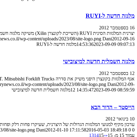
מלגזה חדשה ל-RUYI
16 בספטמבר 2012
יצרנית המלגזות הסינית RUYI (השייכת לקונצרן Xilin) משיקה מלגזה חשמלית קומפקטית חדשה בשם QDD25W. המלגזה שוקלת 580 ק"ג עם הסוללות ומסוגלת להרים ולהניע משטח במשקל של עד 2,500 ק"ג
ews.co.il/wp-content/uploads/2023/08/site-logo.png
Dani
2012-09-16
2023-09-09 09:07:13
14:53:36
מלגזה חדשה ל-RUYI
מלגזה חשמלית חדשה למיצובישי
12 בספטמבר 2012
אגף המלגזות בקונצרן היפני משיק את סדרה FB16PNT-FB20PNT. Mitsubishi Forklift Trucks, אגף המלגזות במיצובישי, משיק סדרת מלגזות חשמליות קומפקטיות חדשה היושבת על שלושה גלגלים.
ynews.co.il/wp-content/uploads/2023/08/site-logo.png
Dani
2012-09-
2023-09-09 08:59:59
12 14:35:47
מלגזה חשמלית חדשה למיצובישי
הייסטר – הדור הבא
10 בינואר 2012
עדכון מקיף למנועי המלגזות הגדולות של היצרנית, שעיקרו פחות דלק ופחות 
3/08/site-logo.png
Dani
2012-01-10 17:11:58
2016-05-03 18:49:18
0
0
עמוד 15 מ- 15
«
‹
15
14
13