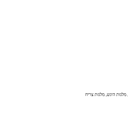
מלגזת היגש, מלגזת צריח