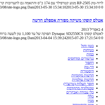
לרוד-טק RP-2505 מנוע קטרפילר עם 174 כ"ס והתאמה גם לתערובות קרות יחסית
/08/site-logo.png
Dani
2013-05-30 15:34:10
2013-05-30 15:34:10
0
0
אטלס קופקו משיקה מפזרת אספלט חדשה
4 באפריל 2013
לאטלס קופקו Dynapac SD2550CS תפוקה של עד 1,100 טון לשעה ברוחב עבודה של עד 14 מ' – והכל תוך הבטחה לחיסכון בעלויות
/08/site-logo.png
Dani
2013-04-04 15:39:24
2015-07-20 17:21:54
0
0
בטון וחול
בטיחות
במות
גנרטורים ומדחסים
דחפור
היי-טק
היסטוריה
חדשות מקומיות
חדשות עולמיות
חופר תעלות (טרנצ'ר)
טכנולוגיה מתקדמת
כלי עבודה ואביזרים
כללי
מגזין
מגזין והיסטוריה