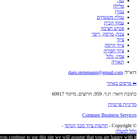
נפה
סלילה
עגורן
עגלת משטחים
עמוד הבית
פטיש חציבה
צבת, מרסק, ריפר
ציוד
ציוד הרמה
ציוד חפירה
צמיג, גלגל
תאורה
דוא"ל:
dani.steinmann@gmail.com
⬅ פרסום באתר
כתובת דואר: ת.ד. 959, חרוצים, מיקוד 60917
מדיניות פרטיות
Compare Business Services
© ‫Copyright -
חדשות ציוד מכני הנדסי
-
גלול למעלה
ou continue to use this site we will assume that you are happy with it.