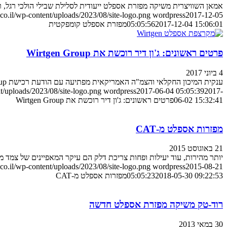
אמאן השוויצרית משיקה מפזרת אספלט ייעודית לסלילת שבילי הולכי רגל, רו
o.il/wp-content/uploads/2023/08/site-logo.png
wordpress
2017-12-05
2017-12-04 15:06:01
05:05:56
מפזרת אספלט קומפקטית
פרטים ראשונים: ג'ון דיר רוכשת את Wirtgen Group
4 ביוני 2017
ענקית המיכון החקלאי והצמ"ה האמריקאית מפתיעה עם הודעת רכישת Wirtgen Group הגרמנייה – ענקית בתחום המיכון לסלילה וכבישים
/uploads/2023/08/site-logo.png
wordpress
2017-06-04 05:05:39
2017-
06-02 15:32:41
פרטים ראשונים: ג'ון דיר רוכשת את Wirtgen Group
מפזרות אספלט מ-CAT
21 באוגוסט 2015
יותר מהירות, עוד יעילות ופחות צריכת דלק הם עיקר המאפיינים של צמד 
o.il/wp-content/uploads/2023/08/site-logo.png
wordpress
2015-08-21
2018-05-30 09:22:53
05:05:23
מפזרות אספלט מ-CAT
רוד-טק משיקה מפזרת אספלט חדשה
30 במאי 2013