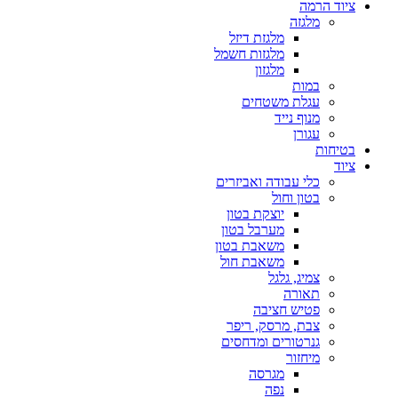
ציוד הרמה
מלגזה
מלגזת דיזל
מלגזות חשמל
מלגזון
במות
עגלת משטחים
מנוף נייד
עגורן
בטיחות
ציוד
כלי עבודה ואביזרים
בטון וחול
יוצקת בטון
מערבל בטון
משאבת בטון
משאבת חול
צמיג, גלגל
תאורה
פטיש חציבה
צבת, מרסק, ריפר
גנרטורים ומדחסים
מיחזור
מגרסה
נפה