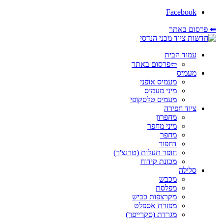
Facebook
⬅ פרסום באתר
עמוד הבית
⇦פרסום באתר
מעמיס
מעמיס אופני
מיני מעמיס
מעמיס טלסקופי
ציוד חפירה
מחפרון
מיני מחפר
מחפר
דחפור
חופר תעלות (טרנצ'ר)
מכונת קידוח
סלילה
מכבש
מפלסת
מקרצפות כביש
מפזרת אספלט
מגרדת (סקרייפר)