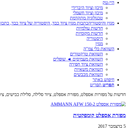
היי-טק
מיכון וציוד היברידי
מיכון וציוד חשמלי
טכנולוגיה מתקדמת
מגזין והיסטוריה
כתבות מגזין ציוד כבד, היסטוריה של ציוד כבד, כתבות
חדשות עולמיות
חדשות מקומיות
היסטוריה
מגזין
השוואת כלי צמ"ה
השוואת טרקטורים
השוואת מעמיסים ◄ שופלים
השוואת ציוד חפירה
השוואת משאיות
השוואת מכבשים
חיפוש באתר
תפריט
תפריט
חדשות על מפזרות אספלט, מפזרת אספלט, ציוד סלילה, סלילת כבישים, ציוד
מפזרת אספלט קומפקטית
5 בדצמבר 2017