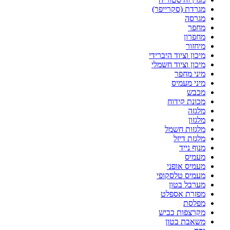
מגרדת (סקרייפר)
מגרסה
מחפר
מחפרון
מיחזור
מיכון וציוד היברידי
מיכון וציוד חשמלי
מיני מחפר
מיני מעמיס
מכבש
מכונת קידוח
מלגזה
מלגזון
מלגזות חשמל
מלגזת דיזל
מנוף נייד
מעמיס
מעמיס אופני
מעמיס טלסקופי
מערבל בטון
מפזרת אספלט
מפלסת
מקרצפות כביש
משאבת בטון