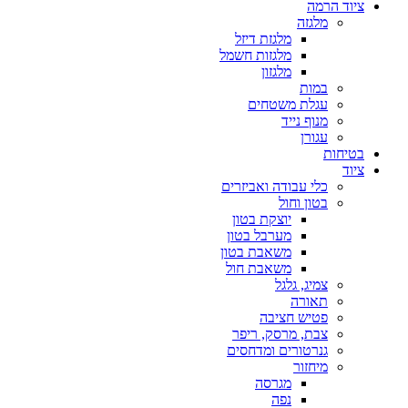
ציוד הרמה
מלגזה
מלגזת דיזל
מלגזות חשמל
מלגזון
במות
עגלת משטחים
מנוף נייד
עגורן
בטיחות
ציוד
כלי עבודה ואביזרים
בטון וחול
יוצקת בטון
מערבל בטון
משאבת בטון
משאבת חול
צמיג, גלגל
תאורה
פטיש חציבה
צבת, מרסק, ריפר
גנרטורים ומדחסים
מיחזור
מגרסה
נפה