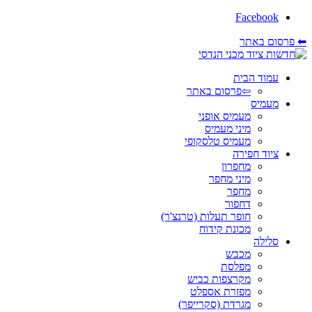
Facebook
⬅ פרסום באתר
עמוד הבית
⇦פרסום באתר
מעמיס
מעמיס אופני
מיני מעמיס
מעמיס טלסקופי
ציוד חפירה
מחפרון
מיני מחפר
מחפר
דחפור
חופר תעלות (טרנצ'ר)
מכונת קידוח
סלילה
מכבש
מפלסת
מקרצפות כביש
מפזרת אספלט
מגרדת (סקרייפר)