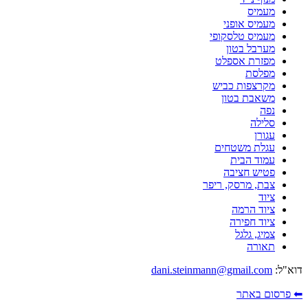
מעמיס
מעמיס אופני
מעמיס טלסקופי
מערבל בטון
מפזרת אספלט
מפלסת
מקרצפות כביש
משאבת בטון
נפה
סלילה
עגורן
עגלת משטחים
עמוד הבית
פטיש חציבה
צבת, מרסק, ריפר
ציוד
ציוד הרמה
ציוד חפירה
צמיג, גלגל
תאורה
דוא"ל:
dani.steinmann@gmail.com
⬅ פרסום באתר