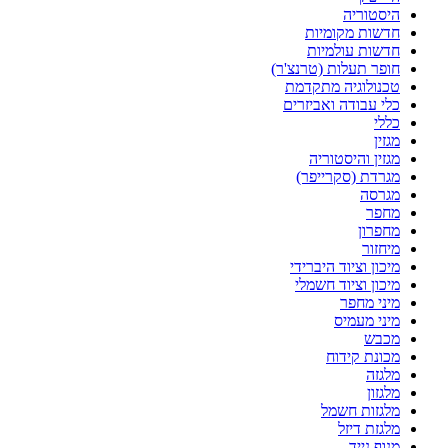
היסטוריה
חדשות מקומיות
חדשות עולמיות
חופר תעלות (טרנצ'ר)
טכנולוגיה מתקדמת
כלי עבודה ואביזרים
כללי
מגזין
מגזין והיסטוריה
מגרדת (סקרייפר)
מגרסה
מחפר
מחפרון
מיחזור
מיכון וציוד היברידי
מיכון וציוד חשמלי
מיני מחפר
מיני מעמיס
מכבש
מכונת קידוח
מלגזה
מלגזון
מלגזות חשמל
מלגזת דיזל
מנוף נייד