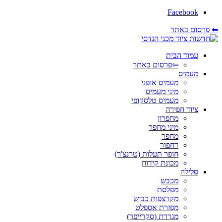
Facebook
⬅ פרסום באתר
עמוד הבית
⇦פרסום באתר
מעמיס
מעמיס אופני
מיני מעמיס
מעמיס טלסקופי
ציוד חפירה
מחפרון
מיני מחפר
מחפר
דחפור
חופר תעלות (טרנצ'ר)
מכונת קידוח
סלילה
מכבש
מפלסת
מקרצפות כביש
מפזרת אספלט
מגרדת (סקרייפר)