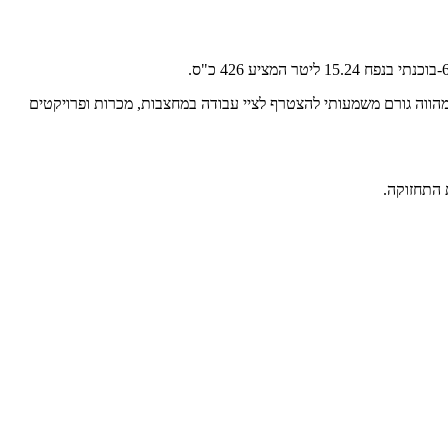
ן מפלסת זו מתאימה לבנייה ותחזוקה של דרכים המיועדות למשאיות 100 טון ומעלה, כך שהיא מהווה גורם משמעותי להצטרף לציי עבודה במחצבות, מכרות ופרויקטים
 התחזוקה.