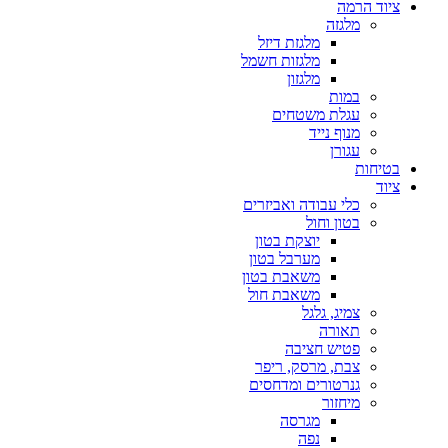
ציוד הרמה
מלגזה
מלגזת דיזל
מלגזות חשמל
מלגזון
במות
עגלת משטחים
מנוף נייד
עגורן
בטיחות
ציוד
כלי עבודה ואביזרים
בטון וחול
יוצקת בטון
מערבל בטון
משאבת בטון
משאבת חול
צמיג, גלגל
תאורה
פטיש חציבה
צבת, מרסק, ריפר
גנרטורים ומדחסים
מיחזור
מגרסה
נפה