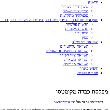
היי-טק
מיכון וציוד היברידי
מיכון וציוד חשמלי
טכנולוגיה מתקדמת
מגזין והיסטוריה
כתבות מגזין ציוד כבד, היסטוריה של ציוד כבד, כתבות
חדשות עולמיות
חדשות מקומיות
היסטוריה
מגזין
השוואת כלי צמ"ה
השוואת טרקטורים
השוואת מעמיסים ◄ שופלים
השוואת ציוד חפירה
השוואת משאיות
השוואת מכבשים
חיפוש באתר
תפריט
תפריט
מפלסת כבדה מקומטסו
11 בפברואר 2024
/
על ידי
wordpress