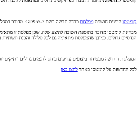
קומטסו GD955-7 מיועדת לעבוד בפרויקטים גדולים ומותאמת להכנת תשתיות ודרכים למשאיות 100 טון ויותר
קומטסו
היפנית חושפת
מפלסת
כבדה חדשה בשם GD955-7. מדובר במפלסת במשקל עבודה של כ-47 טון, להב ברוחב 5.5 עד 6.1 מטר ומנוע קומטסו 6-בוכנתי בנפח 15.24 ליטר המציע 426 כ"ס.
הנדסיים גדולים. כמובן שהמפלסת מתאימה גם לכל סלילה והכנת תשתיות בהי
המפלסת החדשה מבטיחה ביצועים עדיפים ביחס לדגמים גדולים וותיקים יותר
לכל החדשות על קומטסו באתר
לחצו כאן