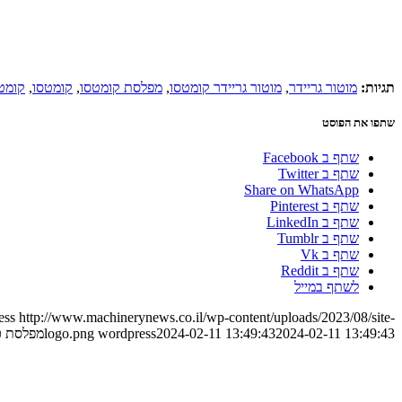
תגיות:
מוטור גריידר
,
מוטור גריידר קומטסו
,
מפלסת קומטסו
,
קומטסו
,
קומטסו 7
שתפו את הפוסט
שתף ב Facebook
שתף ב Twitter
Share on WhatsApp
שתף ב Pinterest
שתף ב LinkedIn
שתף ב Tumblr
שתף ב Vk
שתף ב Reddit
לשתף במייל
ess
http://www.machinerynews.co.il/wp-content/uploads/2023/08/site-
2024-02-11 13:49:43
2024-02-11 13:49:43
wordpress
logo.png
מפלסת כ