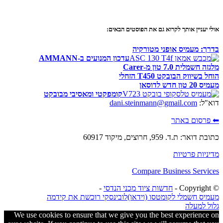
אולי יעניין אותך לקרוא גם את הפוסטים הבאים:
בדרך: מעמיס אופני מטורקיה
עדכון המנועים ב-AMMANN
מלגזה חשמלית 7.0 טון מ-Carer
הוחל בשיווק הבובקט T450 הזחלי
מעמיס 20 טון חדש לדוסאן
קומפקטי ומאסיבי מבובקט
דוא"ל:
dani.steinmann@gmail.com
⬅ פרסום באתר
כתובת דואר: ת.ד. 959, חרוצים, מיקוד 60917
מדיניות פרטיות
Compare Business Services
© ‫Copyright -
חדשות ציוד מכני הנדסי
-
מעמיס חשמלי לקומטסו (וידאו)
לובינסקי רוכשת את קידמה
גלול למעלה
We use cookies to ensure that we give you the best experience on