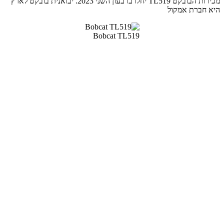
מכירות הבובקט TL519 יחלו ברבעון השני 2023. יבואנית בובקט לארץ
היא חברת אמקול
Bobcat TL519