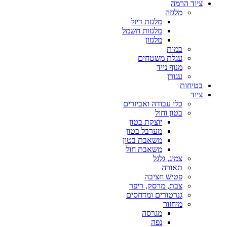
ציוד הרמה
מלגזה
מלגזת דיזל
מלגזות חשמל
מלגזון
במות
עגלת משטחים
מנוף נייד
עגורן
בטיחות
ציוד
כלי עבודה ואביזרים
בטון וחול
יוצקת בטון
מערבל בטון
משאבת בטון
משאבת חול
צמיג, גלגל
תאורה
פטיש חציבה
צבת, מרסק, ריפר
גנרטורים ומדחסים
מיחזור
מגרסה
נפה