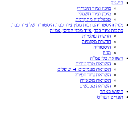
היי-טק
מיכון וציוד היברידי
מיכון וציוד חשמלי
טכנולוגיה מתקדמת
מגזין והיסטוריה
כתבות מגזין ציוד כבד, היסטוריה של ציוד כבד,
כתבות ציוד כבד, ציוד מכני הנדסי, צמ"ה
חדשות עולמיות
חדשות מקומיות
היסטוריה
מגזין
השוואת כלי צמ"ה
השוואת טרקטורים
השוואת מעמיסים ◄ שופלים
השוואת ציוד חפירה
השוואת משאיות
השוואת מכבשים
חיפוש באתר
תפריט
תפריט