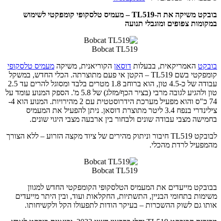
בובקט משיקה את ה-TL519 – מעמיס טלסקופי קומפקטי לשימוש
במקומות צפופים ומוגבלי תנועה
Bobcat TL519
בובקט
האמריקאית, בבעלות
דוסאן
הקוריאנית, משיקה
מעמיס טלסקופי
קומפקטי בשם TL519 – הקטן אי פעם מתוצרתה. הכלי החדש, במשקל
עבודה של כ-4.5 טון, הוא ברוחב 1.8 מטרים בלבד ומסוגל להרים עד 2.5
טון ולהגיע לגובה מרבי (בציר הכף/מזלג) של 5.8 מ'. הספק המנוע עומד על
74 כ"ס והוא מפעיל מערכת הידרוסטטית עם 2 מהירויות. המנוע הוא 4-
צילינדרי בנפח 3.4 ליטר מתוצרת דוסאן. ניתן להפעיל את המעמיס
בחמישה מצבי עבודה שונים ולבחור בין ארבעה מצבי היגוי שונים.
לבובקט TL519 חיבור וניתוק מהירים של ציוד מקצה הזרוע – ללא הצורך
מהמפעיל לרדת מהכלי.
Bobcat TL519
בבובקט מייעדים את המעמיס הטלסקופי הקומפקטי החדש למגוון
משימות בתחומי הבניין, התשתיות, החקלאות ועוד, ובין היתר מייעדים
אותו גם לשוק ההשכרות – בעיקר הודות לתפעולו הקל ולקשיחותו.