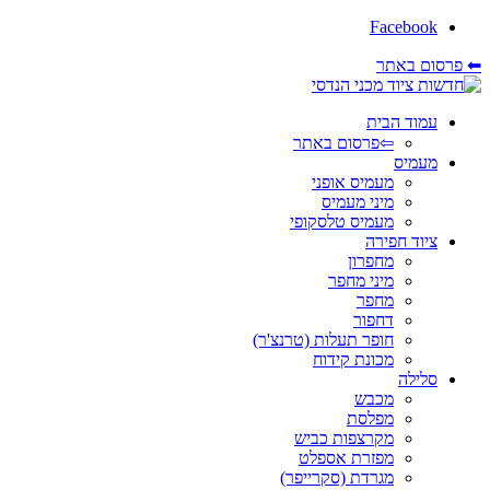
Facebook
⬅ פרסום באתר
עמוד הבית
⇦פרסום באתר
מעמיס
מעמיס אופני
מיני מעמיס
מעמיס טלסקופי
ציוד חפירה
מחפרון
מיני מחפר
מחפר
דחפור
חופר תעלות (טרנצ'ר)
מכונת קידוח
סלילה
מכבש
מפלסת
מקרצפות כביש
מפזרת אספלט
מגרדת (סקרייפר)