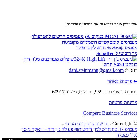
אולי יעניין אותך לקרוא גם את הפוסטים הבאים:
M במקום K; מעמיסים חדשים לקטרפילר
מעמיסים קומפקטיים חשמליים מקובוטה
מעמיס קומפקטי חדש לקטרפילר
גיר רובוטי ל-Schäffer
שופלים מעודכנים מג'ון דיר
בובקט S450 חדש
דוא"ל:
dani.steinmann@gmail.com
⬅ פרסום באתר
כתובת דואר: ת.ד. 959, חרוצים, מיקוד 60917
מדיניות פרטיות
Compare Business Services
© ‫Copyright -
חדשות ציוד מכני הנדסי
-
מעמיס 37 טון חדש לג'ון דיר
שיתוף פעולה ג'ון דיר – וואקר ניוסון
גלול למעלה