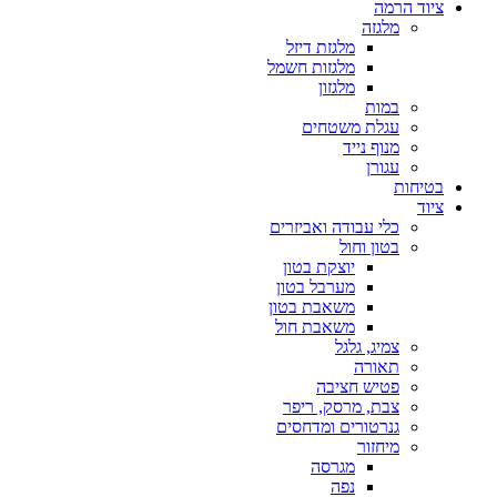
ציוד הרמה
מלגזה
מלגזת דיזל
מלגזות חשמל
מלגזון
במות
עגלת משטחים
מנוף נייד
עגורן
בטיחות
ציוד
כלי עבודה ואביזרים
בטון וחול
יוצקת בטון
מערבל בטון
משאבת בטון
משאבת חול
צמיג, גלגל
תאורה
פטיש חציבה
צבת, מרסק, ריפר
גנרטורים ומדחסים
מיחזור
מגרסה
נפה