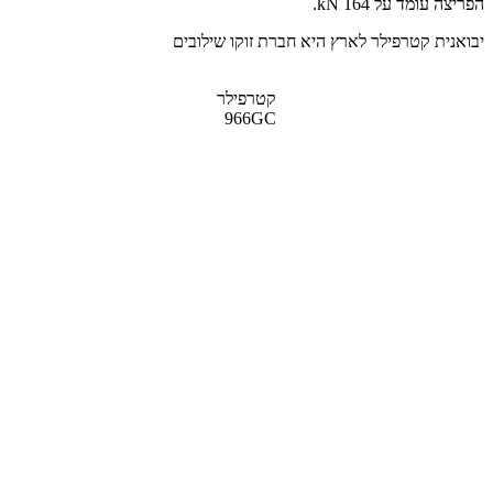
הפריצה עומד על 164 kN.
יבואנית קטרפילר לארץ היא חברת זוקו שילובים
קטרפילר
966GC