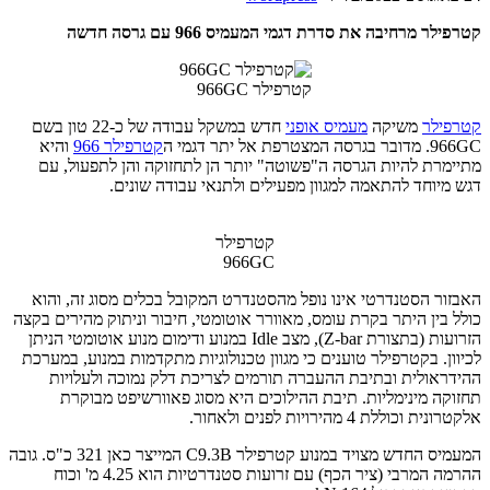
קטרפילר מרחיבה את סדרת דגמי המעמיס 966 עם גרסה חדשה
קטרפילר 966GC
קטרפילר
משיקה
מעמיס אופני
חדש במשקל עבודה של כ-22 טון בשם
966GC. מדובר בגרסה המצטרפת אל יתר דגמי ה
קטרפילר 966
והיא
מתיימרת להיות הגרסה ה"פשוטה" יותר הן לתחזוקה והן לתפעול, עם
דגש מיוחד להתאמה למגוון מפעילים ולתנאי עבודה שונים.
קטרפילר
966GC
האבזור הסטנדרטי אינו נופל מהסטנדרט המקובל בכלים מסוג זה, והוא
כולל בין היתר בקרת עומס, מאוורר אוטומטי, חיבור וניתוק מהירים בקצה
הזרועות (בתצורת Z-bar), מצב Idle במנוע ודימום מנוע אוטומטי הניתן
לכיוון. בקטרפילר טוענים כי מגוון טכנולוגיות מתקדמות במנוע, במערכת
ההידראולית ובתיבת ההעברה תורמים לצריכת דלק נמוכה ולעלויות
תחזוקה מינימליות. תיבת ההילוכים היא מסוג פאוורשיפט מבוקרת
אלקטרונית וכוללת 4 מהירויות לפנים ולאחור.
המעמיס החדש מצויד במנוע קטרפילר C9.3B המייצר כאן 321 כ"ס. גובה
ההרמה המרבי (ציר הכף) עם זרועות סטנדרטיות הוא 4.25 מ' וכוח