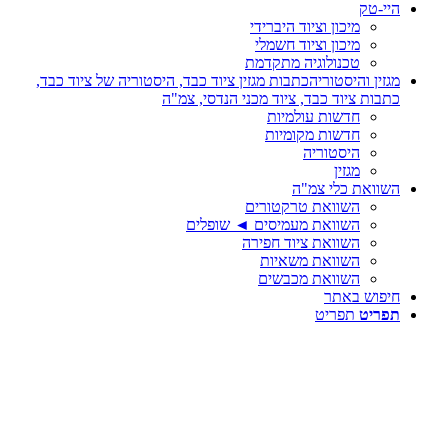
היי-טק
מיכון וציוד היברידי
מיכון וציוד חשמלי
טכנולוגיה מתקדמת
מגזין והיסטוריה
כתבות מגזין ציוד כבד, היסטוריה של ציוד כבד,
כתבות ציוד כבד, ציוד מכני הנדסי, צמ"ה
חדשות עולמיות
חדשות מקומיות
היסטוריה
מגזין
השוואת כלי צמ"ה
השוואת טרקטורים
השוואת מעמיסים ◄ שופלים
השוואת ציוד חפירה
השוואת משאיות
השוואת מכבשים
חיפוש באתר
תפריט
תפריט