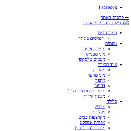
Facebook
⬅ פרסום באתר
עמוד הבית
⇦פרסום באתר
מעמיס
מעמיס אופני
מיני מעמיס
מעמיס טלסקופי
ציוד חפירה
מחפרון
מיני מחפר
מחפר
דחפור
חופר תעלות (טרנצ'ר)
מכונת קידוח
סלילה
מכבש
מפלסת
מקרצפות כביש
מפזרת אספלט
מגרדת (סקרייפר)