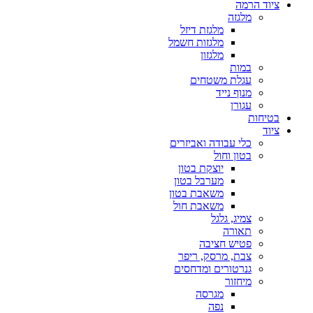
ציוד הרמה
מלגזה
מלגזת דיזל
מלגזות חשמל
מלגזון
במות
עגלת משטחים
מנוף נייד
עגורן
בטיחות
ציוד
כלי עבודה ואביזרים
בטון וחול
יוצקת בטון
מערבל בטון
משאבת בטון
משאבת חול
צמיג, גלגל
תאורה
פטיש חציבה
צבת, מרסק, ריפר
גנרטורים ומדחסים
מיחזור
מגרסה
נפה