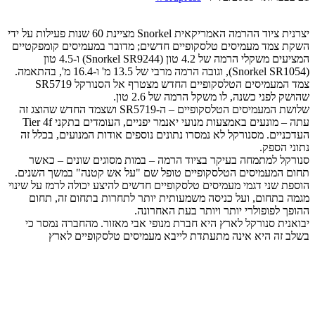
יצרנית ציוד ההרמה האמריקאית Snorkel מציינת 60 שנות פעילות על ידי
השקת צמד מעמיסים טלסקופיים חדשים; מדובר במעמיסים קומפקטיים
המציעים משקלי הרמה של 4.2 טון (Snorkel SR9244) ו-4.5 טון
(Snorkel SR1054), וגובה הרמה מרבי של 13.5 מ' ו-16.4 מ', בהתאמה.
צמד המעמיסים הטלסקופיים החדש מצטרף אל הסנורקל SR5719
שהושק לפני כשנה, לו משקל הרמה של 2.6 טון.
שלושת המעמיסים הטלסקופיים – ה-SR5719 ושצמד החדש שהוצג זה
עתה – מונעים באמצעות מנועי יאנמר יפניים, העומדים בתקני Tier 4f
העדכניים. מסנורקל לא נמסרו נתונים נוספים אודות המנועים, בכלל זה
נתוני הספק.
סנורקל למתמחה בעיקר בציוד הרמה – במות מסוגים שונים – כאשר
תחום המעמיסים הטלסקופיים טופל שם "על אש קטנה" במשך השנים.
הוספת שני דגמי מעמיסים טלסקופיים חדשים להיצע יכולה לרמז על שינוי
מגמה בתחום, ועל כניסה משמעותית יותר לתחרות בתחום זה, תחום
ההופך לפופולרי יותר ויותר בעת האחרונה.
יבואנית סנורקל לארץ היא חברת מנופי אבי מאזור. מהחברה נמסר כי
בשלב זה היא אינה מתעתדת לייבא מעמיסים טלסקופיים לארץ