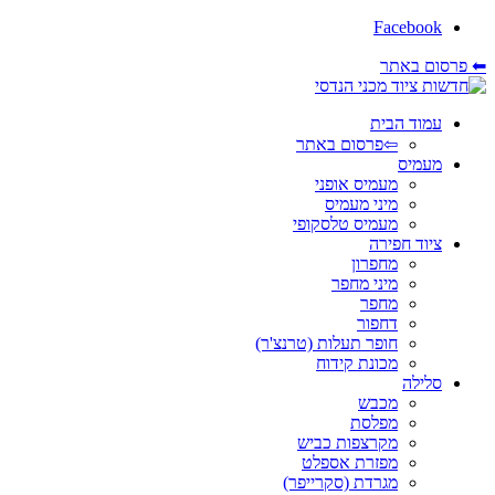
Facebook
⬅ פרסום באתר
עמוד הבית
⇦פרסום באתר
מעמיס
מעמיס אופני
מיני מעמיס
מעמיס טלסקופי
ציוד חפירה
מחפרון
מיני מחפר
מחפר
דחפור
חופר תעלות (טרנצ'ר)
מכונת קידוח
סלילה
מכבש
מפלסת
מקרצפות כביש
מפזרת אספלט
מגרדת (סקרייפר)