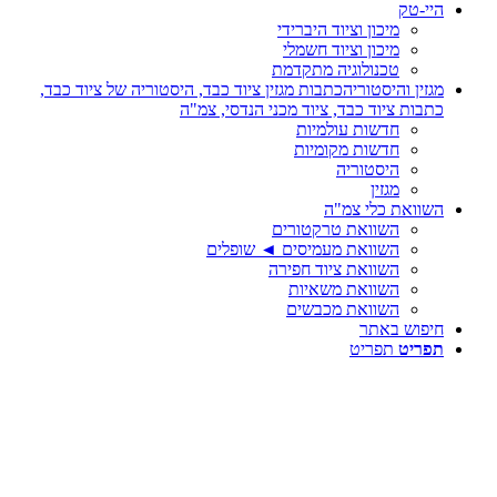
היי-טק
מיכון וציוד היברידי
מיכון וציוד חשמלי
טכנולוגיה מתקדמת
מגזין והיסטוריה
כתבות מגזין ציוד כבד, היסטוריה של ציוד כבד,
כתבות ציוד כבד, ציוד מכני הנדסי, צמ"ה
חדשות עולמיות
חדשות מקומיות
היסטוריה
מגזין
השוואת כלי צמ"ה
השוואת טרקטורים
השוואת מעמיסים ◄ שופלים
השוואת ציוד חפירה
השוואת משאיות
השוואת מכבשים
חיפוש באתר
תפריט
תפריט