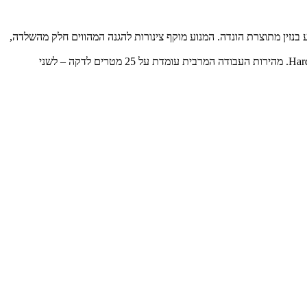
במהדק הפועל בשני כיוונים ומונע באמצעות מנוע בנזין מתוצרת הונדה. המנוע מוקף צינורות להגנה המהווים חלק מהשלדה,
מהדק האדמה החדש מייצר כוח צנטריפוגלי של כמעט 3,700 ק"ג ומגיע לכדי 3,500 הלימות לדקה. לוח המהדק עשוי פלדה עמידה במיוחד מסוג Hardox 400. מהירות העבודה המרבית עומדת על 25 מטרים לדקה – לשני