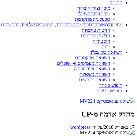
היי-טק
מיכון וציוד היברידי
מיכון וציוד חשמלי
טכנולוגיה מתקדמת
מגזין והיסטוריה
כתבות מגזין ציוד כבד, היסטוריה של ציוד כבד, כתבות
חדשות עולמיות
חדשות מקומיות
היסטוריה
מגזין
השוואת כלי צמ"ה
השוואת טרקטורים
השוואת מעמיסים ◄ שופלים
השוואת ציוד חפירה
השוואת משאיות
השוואת מכבשים
חיפוש באתר
תפריט
תפריט
מהדק אדמה מ-CP
17 באפריל 2018
/
על ידי
wordpress