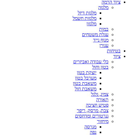
ציוד הרמה
מלגזה
מלגזת דיזל
מלגזות חשמל
מלגזון
במות
עגלת משטחים
מנוף נייד
עגורן
בטיחות
ציוד
כלי עבודה ואביזרים
בטון וחול
יוצקת בטון
מערבל בטון
משאבת בטון
משאבת חול
צמיג, גלגל
תאורה
פטיש חציבה
צבת, מרסק, ריפר
גנרטורים ומדחסים
מיחזור
מגרסה
נפה