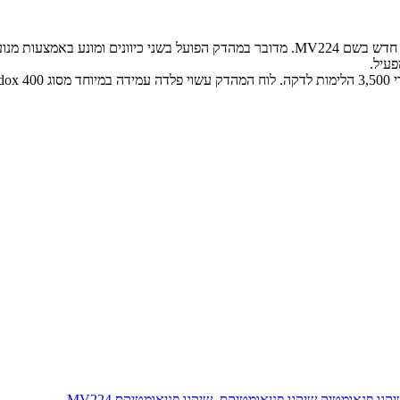
שיקגו פניאומטיק (Chicago Pneumatic) האמריקאית משיקה מהדק אדמה חדש בשם MV224. מדובר 
פעיל.
קגו פנאומטיק שיקגו פניאומטיקס
,
שיקגו פניאומטיקס MV224