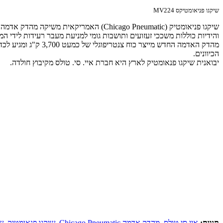
שיקגו פניאומטיקס MV224
והידיות כוללות משככי זעזועים ותושבות גומי למניעת מעבר רעידות לידי המ
הכיוונים.
יבואנית שיקגו פנאומטיק לארץ היא חברת איי. סי. טולס מקיבוץ חולדה.
תגיות:
איי סי טולס
,
מהדק אדמה Chicago Pneumatic
,
שיקגו פנאומטיק
,
שי