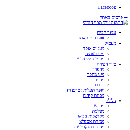
Facebook
⬅ פרסום באתר
עמוד הבית
⇦פרסום באתר
מעמיס
מעמיס אופני
מיני מעמיס
מעמיס טלסקופי
ציוד חפירה
מחפרון
מיני מחפר
מחפר
דחפור
חופר תעלות (טרנצ'ר)
מכונת קידוח
סלילה
מכבש
מפלסת
מקרצפות כביש
מפזרת אספלט
מגרדת (סקרייפר)