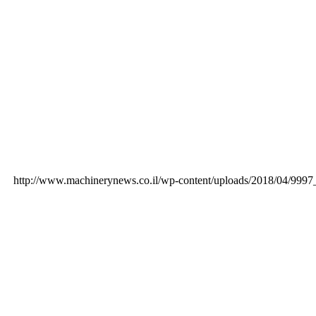
http://www.machinerynews.co.il/wp-content/uploads/2018/04/9997