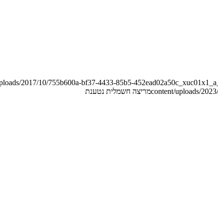
/uploads/2017/10/755b600a-bf37-4433-85b5-452ead02a50c_xuc01x1_a
content/uploads/2023/
מריצה חשמלית נטענת