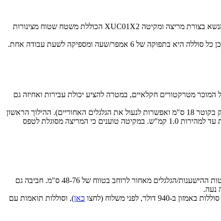
מקיטה החלה בשיווק מריצה ממונעת חשמלית, הניזונה מסוללות Li-ion נטענות. מדובר במריצה המוצעת בשתי גרסאות – מקיטה XUC01X1 הכוללת מנשא בצורת מריצה ומקיטה XUC01X2 הכוללת משטח שטוח מצינורות
לא אוויר ובעל פרופיל המוכר מטרקטורים חקלאיים, במטרה להציע יכולת עבירות ואחיזה גם
המריצה החשמלית מופעלת באמצעות מתגים וידיות המאפשרים שליטה במהירות, ביחסי ההעברה (2 הילוכים קדמיים והילוך אחורי) ובבלימה (בלם דיסק בקוטר 18 ס"מ ואפשרות לנעול את הגלגלים האחוריים). ההילוך הראשון
מציע יחס העברה נמוך יותר ומציע מהירות מרבית של 1.6 קמ"ש, כאשר ההילוך השני מאפשר נסיעה עד למהירות של 4.0 קמ"ש. נסיעה לאחור אפשרית עד למהירות 1.0 קמ"ש. במקיטה טוענים כי המריצה מסוגלת לטפס
שתי הגרסאות מוצעות כסטנדרט עם מוטות הישענות מאחור או גלגלים, הניתנים להחלפה בקלות על פי הצורך והעדפות הלקוח. בנוסף ניתן להזיז את מוטות ההישענות/הגלגלים מאחור לרוחב בטווח של 48-76 ס"מ. חביבה גם
כאן
), וסוללות תואמות עם