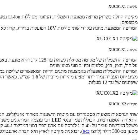
מקיטה XUC01X1
מכופפים.
המריצה הממונעת מוזנת על ידי שתי סוללות 18V הפועלות בדירוג, קרי: לא ביחד. זאת מתוך כוונה לאפשר שעתיים עבודה רציפה עד לצורך בהטענה, שכן כל סוללה היא בתפוקה של 6 אמפר/שעה ומספיקה לשעת עבודה אחת.
מקיטה XUC01X1
המריצה החשמלית של מקיטה 
על חול, חצץ, בוץ, סלעים וכיו"ב סוגי מצע שונים.
שיפועים של עד 12 מעלות.
מקיטה XUC01X2
התאורה הסטנדרטית, הכוללת צמד פנסי LED רבי עוצמה המותקנים משני צידי המריצה. אלו, אגב, נכבים אוטומטית לאחר 10 דקות בהם המריצה אינה נעה.
משקל המריצות עומד על 45 ק"ג לגרסה עם ארגז הפח דמוי המריצה ו-40 ק"ג לגרסה עם המנשא העשוי צינורות מכופפים. כמה כסף? מצאנו מריצה ללא סוללות באמזון ב-940 דולר, לפני משלוח (לחצו
מטען בכ-300 דולר (לחצו
כאן
). יבואנית מקיטה לארץ היא חברת ארגנטולס