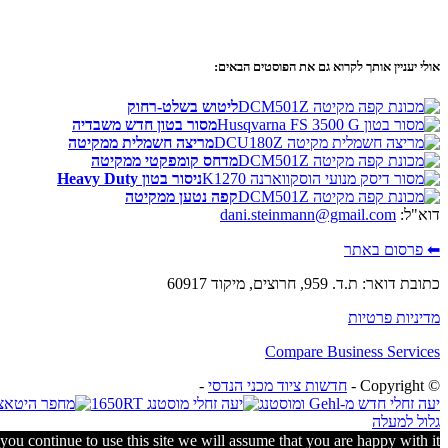
אולי יעניין אותך לקרוא גם את הפוסטים הבאים:
ליטוש בשלט-רחוק
מסור בטון חדש משבדיה
מריצה חשמלית ממקיטה
מדחס קומפקטי ממקיטה
ניסור בטון Heavy Duty
קפה נטען ממקיטה
דוא"ל:
dani.steinmann@gmail.com
⬅ פרסום באתר
כתובת דואר: ת.ד. 959, חרוצים, מיקוד 60917
מדיניות פרטיות
Compare Business Services
© ‫Copyright -
חדשות ציוד מכני הנדסי
-
יעה זחלי חדש מ-Gehl ומוסטנג
גלול למעלה
ou continue to use this site we will assume that you are happy with it.