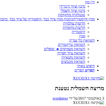
היי-טק
מיכון וציוד היברידי
מיכון וציוד חשמלי
טכנולוגיה מתקדמת
מגזין והיסטוריה
כתבות מגזין ציוד כבד, היסטוריה של ציוד כבד, כתבות
חדשות עולמיות
חדשות מקומיות
היסטוריה
מגזין
השוואת כלי צמ"ה
השוואת טרקטורים
השוואת מעמיסים ◄ שופלים
השוואת ציוד חפירה
השוואת משאיות
השוואת מכבשים
חיפוש באתר
תפריט
תפריט
מריצה חשמלית נטענת
3 באוקטובר 2017
/
על ידי
wordpress