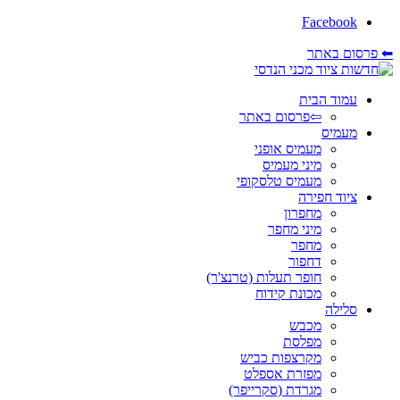
Facebook
⬅ פרסום באתר
עמוד הבית
⇦פרסום באתר
מעמיס
מעמיס אופני
מיני מעמיס
מעמיס טלסקופי
ציוד חפירה
מחפרון
מיני מחפר
מחפר
דחפור
חופר תעלות (טרנצ'ר)
מכונת קידוח
סלילה
מכבש
מפלסת
מקרצפות כביש
מפזרת אספלט
מגרדת (סקרייפר)