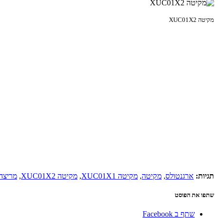
מקיטה XUC01X2
תגיות:
ארגנטולס
,
מקיטה
,
מקיטה XUC01X1
,
מקיטה XUC01X2
,
מריצה
שתפו את הפוסט
שתף ב Facebook