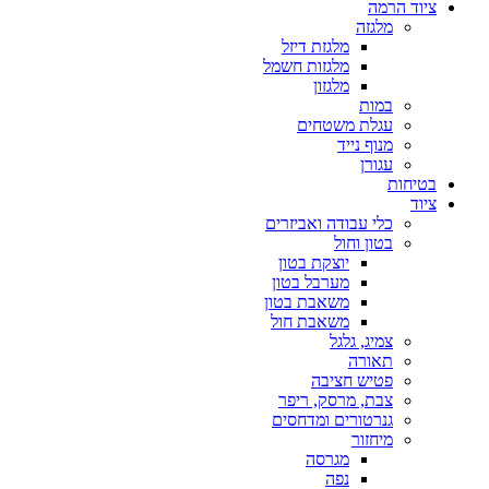
ציוד הרמה
מלגזה
מלגזת דיזל
מלגזות חשמל
מלגזון
במות
עגלת משטחים
מנוף נייד
עגורן
בטיחות
ציוד
כלי עבודה ואביזרים
בטון וחול
יוצקת בטון
מערבל בטון
משאבת בטון
משאבת חול
צמיג, גלגל
תאורה
פטיש חציבה
צבת, מרסק, ריפר
גנרטורים ומדחסים
מיחזור
מגרסה
נפה