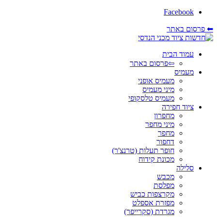
Facebook
⬅ פרסום באתר
עמוד הבית
⇦פרסום באתר
מעמיס
מעמיס אופני
מיני מעמיס
מעמיס טלסקופי
ציוד חפירה
מחפרון
מיני מחפר
מחפר
דחפור
חופר תעלות (טרנצ'ר)
מכונת קידוח
סלילה
מכבש
מפלסת
מקרצפות כביש
מפזרת אספלט
מגרדת (סקרייפר)