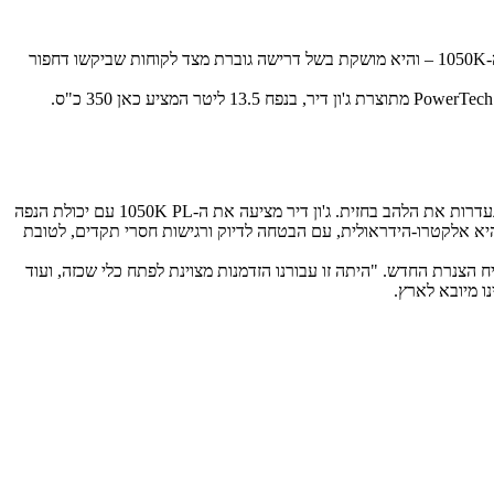
ג'ון דיר מוסיפה להיצע הדחפורים שלה גרסה מיוחדת להנחת צנרת בשם 1050K PL. גרסה זו מתבססת מן הסתם על הדחפור הגדול מתוצרת החברה – ה-1050K – והיא מושקת בשל דרישה גוברת מצד לקוחות שביקשו דחפור
גרסאות ה-PL (להנחת הצנרת – PipeLayer) מצויידות באותה מערכת הנעה, שוקלות בין 36-37 טון בקירוב, בהתאם לאבזור ולרוחב הזחלים, והן כמובן נעדרות את הלהב בחזית. ג'ון דיר מציעה את ה-1050K PL עם יכולת הנפה
 במערכת ההידראולית היא אלקטרו-הידראולית, עם הבטחה לדיוק ורגישות חסרי תקדים, לטובת
ח הצנרת החדש. "היתה זו עבורנו הזדמנות מצוינת לפתח כלי שכזה, ועוד
נו מיובא לארץ.