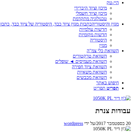
היי-טק
מיכון וציוד היברידי
מיכון וציוד חשמלי
טכנולוגיה מתקדמת
מגזין והיסטוריה
כתבות מגזין ציוד כבד, היסטוריה של ציוד כבד, כתבות
חדשות עולמיות
חדשות מקומיות
היסטוריה
מגזין
השוואת כלי צמ"ה
השוואת טרקטורים
השוואת מעמיסים ◄ שופלים
השוואת ציוד חפירה
השוואת משאיות
השוואת מכבשים
חיפוש באתר
תפריט
תפריט
עבודות צנרת
20 בספטמבר 2017
/
על ידי
wordpress