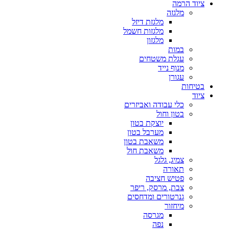
ציוד הרמה
מלגזה
מלגזת דיזל
מלגזות חשמל
מלגזון
במות
עגלת משטחים
מנוף נייד
עגורן
בטיחות
ציוד
כלי עבודה ואביזרים
בטון וחול
יוצקת בטון
מערבל בטון
משאבת בטון
משאבת חול
צמיג, גלגל
תאורה
פטיש חציבה
צבת, מרסק, ריפר
גנרטורים ומדחסים
מיחזור
מגרסה
נפה