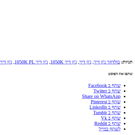
תגיות:
בולדוזר ג'ון דיר
,
ג'ון דיר
,
ג'ון דיר 1050K
,
ג'ון דיר 1050K PL
,
ג'ון די
שתפו את הפוסט
שתף ב Facebook
שתף ב Twitter
Share on WhatsApp
שתף ב Pinterest
שתף ב LinkedIn
שתף ב Tumblr
שתף ב Vk
שתף ב Reddit
לשתף במייל