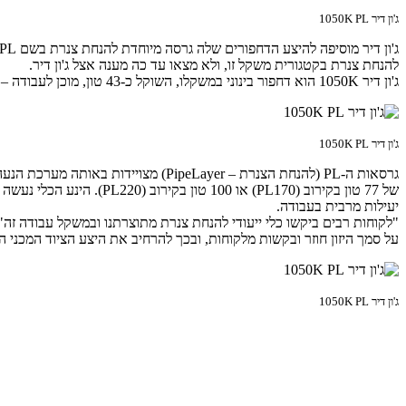
ג'ון דיר 1050K PL
להנחת צנרת בקטגורית משקל זו, ולא מצאו עד כה מענה אצל ג'ון דיר.
ג'ון דיר 1050K הוא דחפור בינוני במשקלו, השוקל כ-43 טון, מוכן לעבודה – וללא הוספת המנוף היחודי לנשיאת והנחת צנרת. ל-1050K מנוע PowerTech PSS 6135 מתוצרת ג'ון דיר, בנפח 13.5 ליטר המציע כאן 350 כ"ס.
ג'ון דיר 1050K PL
של 77 טון בקירוב (L170
יעילות מרבית בעבודה.
"לקוחות רבים ביקשו כלי ייעודי להנחת צנרת מתוצרתנו ובמשקל עבודה זה" 
על סמך היזון חוזר ובקשות מלקוחות, ובכך להרחיב את היצע הציוד המכני הה
ג'ון דיר 1050K PL