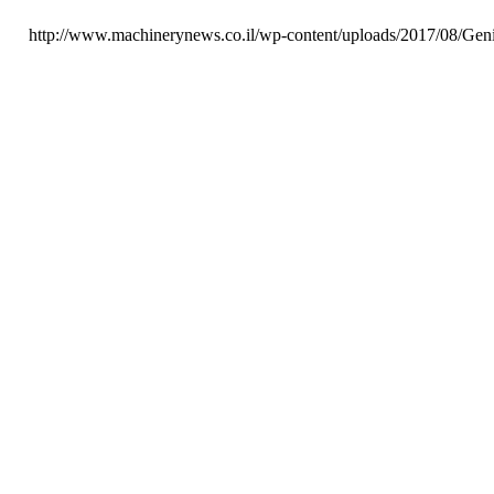
http://www.machinerynews.co.il/wp-content/uploads/2017/08/Ge