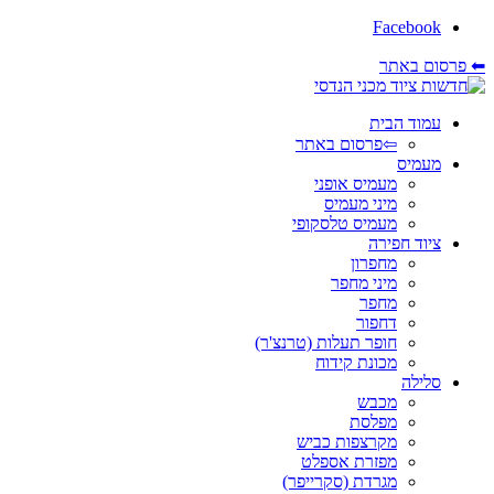
Facebook
⬅ פרסום באתר
עמוד הבית
⇦פרסום באתר
מעמיס
מעמיס אופני
מיני מעמיס
מעמיס טלסקופי
ציוד חפירה
מחפרון
מיני מחפר
מחפר
דחפור
חופר תעלות (טרנצ'ר)
מכונת קידוח
סלילה
מכבש
מפלסת
מקרצפות כביש
מפזרת אספלט
מגרדת (סקרייפר)