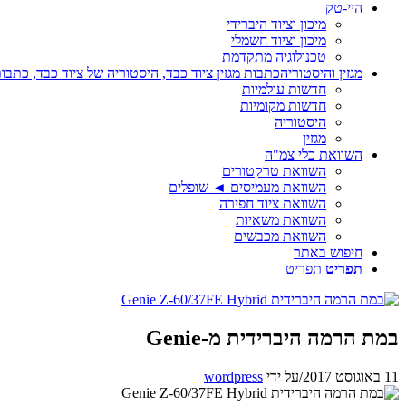
היי-טק
מיכון וציוד היברידי
מיכון וציוד חשמלי
טכנולוגיה מתקדמת
מגזין והיסטוריה
כתבות מגזין ציוד כבד, היסטוריה של ציוד כבד, כתבות
חדשות עולמיות
חדשות מקומיות
היסטוריה
מגזין
השוואת כלי צמ"ה
השוואת טרקטורים
השוואת מעמיסים ◄ שופלים
השוואת ציוד חפירה
השוואת משאיות
השוואת מכבשים
חיפוש באתר
תפריט
תפריט
במת הרמה היברידית מ-Genie
11 באוגוסט 2017
/
על ידי
wordpress