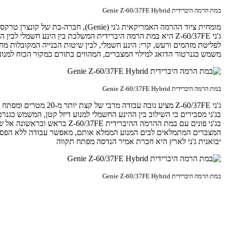
במת הרמה היברידית Genie Z-60/37FE Hybrid
מומחית ציוד ההרמה האמריקאית ג'ני (Genie), חברה-בת של קונצרן טרקס, חושפת במת הרמה חדשה "המשנה את האופן בו התייחסנו לסוג ציוד שכזה", על-פי דובר החברה. "במקום דיזל או חשמל – למה לא שניהם?"
ג'ני Z-60/37FE היא במת הרמה היברידית המשלבת בין הינע חשמ
משמש כגנרטור הדואג למילוי המצברים, המהווים בתורם כמקור הכוח למנועים המניעים. ההיצע כולל 8 מצברי 6V וספיקה כ
במת הרמה היברידית Genie Z-60/37FE Hybrid
ג'ני Z-60/37FE מציע גובה עבודה מרבי של קצת יותר מ-20 מטרים ומפתח אופקי מירבי של קצת מעבר ל-11 מטרים. משקל המכונה נע סביב 7.5 טון והיא מסוגלת להרים עובדים על ציודם במשקל כולל של 227 ק"ג.
בג'ני מסבירים כי השילוב בין ההינע החשמלי למנוע דיזל קטן, המשמש כ
בג'ני פונים עם במת ההרמה ה
המצברים המתמלאים לבים המנוע הממלא אותם, מאפשר עבודה ללא הפסקה סביב לשעון. "אני מאמינים שעם הג'ני Z-60/37FE החדשה אנ
יבואנית ג'ני לארץ היא חברת אמיר הנדסה מפתח תקווה
במת הרמה היברידית Genie Z-60/37FE Hybrid