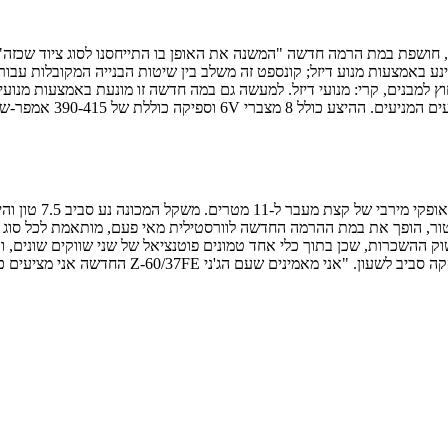
לי לבין הינע באמצעות מנוע דיזל; קונספט זה משלב בין שיטות הבנייה המקובלו
וללת של 390-415 אמפר-שעה, תלוי בגרסה.
גנרטור, הופך את במת ההרמה החדשה לוורסטילית מאי פעם, מותאמת לכל סוג
היברידית Z-60/37FE בראש ובראשונה אל שוק ההשכרות, שכן בתוך כלי אחד טמונים פוטנציאל של ש
י מציעים כיוון חדש להשקעה עבור חברות השכרה בתחום", מסכמים בג'ני.