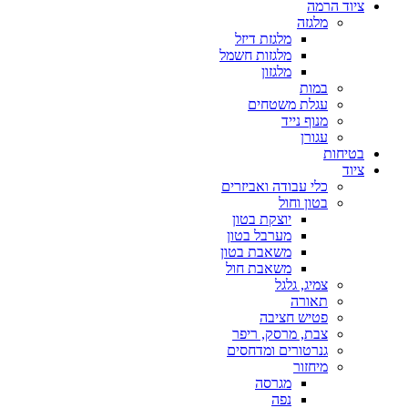
ציוד הרמה
מלגזה
מלגזת דיזל
מלגזות חשמל
מלגזון
במות
עגלת משטחים
מנוף נייד
עגורן
בטיחות
ציוד
כלי עבודה ואביזרים
בטון וחול
יוצקת בטון
מערבל בטון
משאבת בטון
משאבת חול
צמיג, גלגל
תאורה
פטיש חציבה
צבת, מרסק, ריפר
גנרטורים ומדחסים
מיחזור
מגרסה
נפה