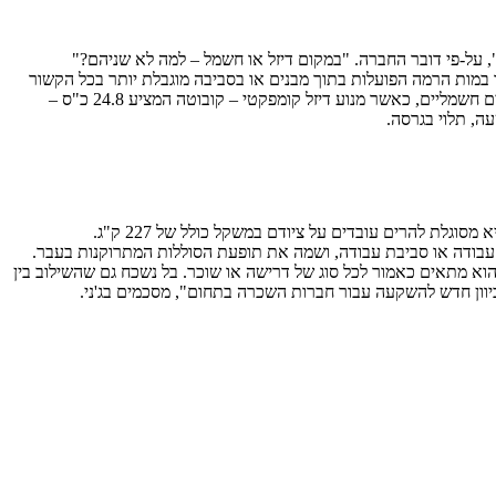
ת עבור במות הרמה הפועלות בתוך מבנים או בסביבה מוגבלת יותר בכל הקשור
לפליטת מזהמים ורעש, קרי: הינע חשמלי, לבין שיטות הבנייה המקובלות מחוץ למבנים, קרי: מנועי דיזל. למעשה גם במה חדשה זו מונעת באמצעות מנועים חשמליים, כאשר מנוע דיזל קומפקטי – קובוטה המציע 24.8 כ"ס –
 עבודה או סביבת עבודה, ושמה את תופעת הסוללות המתרוקנות בעבר.
ני שווקים שונים, והוא מתאים כאמור לכל סוג של דרישה או שוכר. בל נשכח גם שהשילוב בין