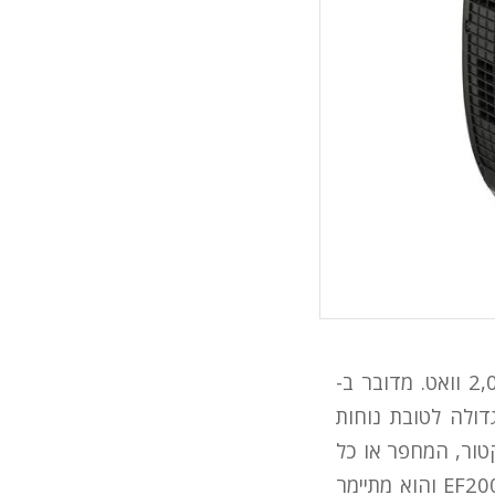
ימאהה משיקה גנרטור חדש לייצור חשמל השוקל פחות מ-20 ק"ג והמייצר 2,000 וואט. מדובר ב-
וגדולה לטובת נוחות
טור, המחפר או כל
ציוד מכני הנדסי אחר. הגנרטור החדש מחליף בהיצע ימאהה את הגנרטור EF2000iS והוא מתיימר