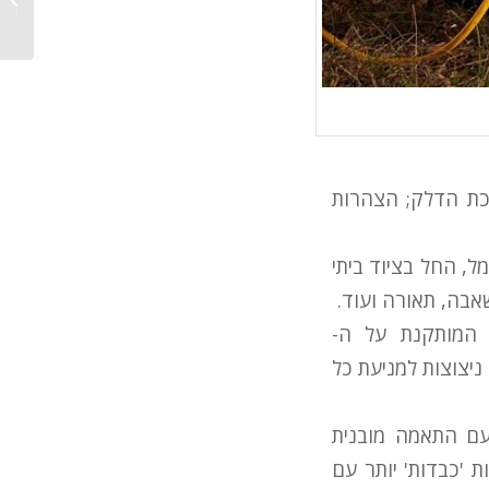
Hyster (וידאו
יכת הדלק; הצהרות
ל, החל בציוד ביתי
אבה, תאורה ועוד.
 המותקנת על ה-
ט ניצוצות למניעת כל
עם התאמה מובנית
שמל למשימות 'כבדות' יותר עם