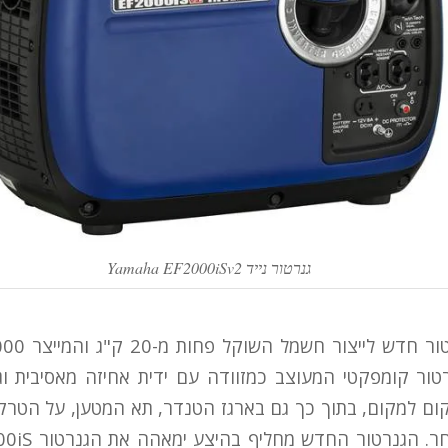
גנרטור נייד Yamaha EF2000iSv2
EF20 – גנרטור קומפקטי המעוצב כמזוודה עם ידית אחיזה מאסיבית 
ום למקום, בתוך כך גם בארגז הטנדר, תא המטען, על הטרק