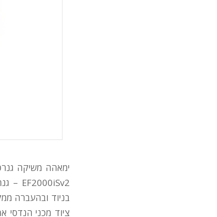
00iSv2
בניוד ובהעברה ממק