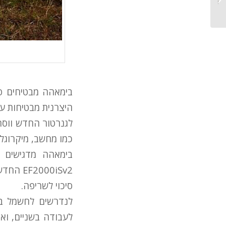
בימאהה מבטיחים פע
היצרנית מבטיחות עד 10.5 שעות עבודה עם גלון דלק אחד (כ-3.8 
לגנרטור החדש ווסת 
כמו מחשב, מיקרוגל
בימאהה מדגישים 
000iSv2
סיכוי לשריפה.
לנדרשים לחשמל בע