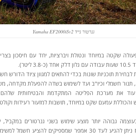
גנרטור נייד Yamaha EF2000iSv2
ולה שקטה במיוחד ונטולת ויברציות, יחד עם חיסכון בצר
ליטר).
לבחירת תוכניות שונות בכדי להתאים למגוון ציוד הדורש חשמ
, תנור חשמלי וכיו"ב ועד לשימוש בשדה להפעלת מקדחה, מש
עוד את מערכת הפליטה המתקדמת והבטיחותית שלהם
EF2 החדש והכוללת עמעם שקט במיוחד, תושבות למזעור רעידות וקול
וצמה גבוהה יותר מוצע שימוש בשני גנרטורים במקביל, 
לעבודה בשניים, ואז ניתן להגיע לעד 30 אמפר שמספיקים להציע ח