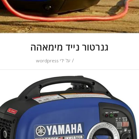
גנרטור נייד מימאהה
/
על ידי
wordpress