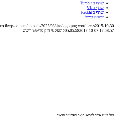
שתף ב Tumblr
שתף ב Vk
שתף ב Reddit
לשתף במייל
o.il/wp-content/uploads/2023/08/site-logo.png
wordpress
2015-10-30
2017-10-07 17:58:57
05:05:58
קומפקטי חזק מדיטש וויטש
אולי יעניין אותך לקרוא גם את הפוסטים הבאים: