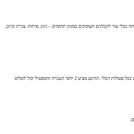
רמה הקומפקטי האמריקאית דיטש וויטש (Ditch Witch) מציגה מיני מעמיס זחלי קומפקטי למפעיל עומד בשם SK752. הכלי פותח ככלי עזר לקבלנים העוסקים במגוון תחומים – גינון, פיתוח, צנרת וביוב,
עמדת המפעיל מתיימרת להציע נוחות גבוהה ומבנה ארגונומי המאפשר עבודה ממושכת ללא התעייפות. כאופציה מוצע 'ג'וי סטיק' מרכזי דרכו ניתן לשלוט בכל פעולות הכלי. ההינע מציע 2 יחסי העברה והמפעיל יכול לשלוט