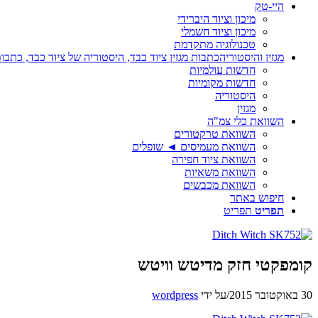
היי-טק
מיכון וציוד היברידי
מיכון וציוד חשמלי
טכנולוגיה מתקדמת
מגזין והיסטוריה
כתבות מגזין ציוד כבד, היסטוריה של ציוד כבד, כתבות
חדשות עולמיות
חדשות מקומיות
היסטוריה
מגזין
השוואת כלי צמ"ה
השוואת טרקטורים
השוואת מעמיסים ◄ שופלים
השוואת ציוד חפירה
השוואת משאיות
השוואת מכבשים
חיפוש באתר
תפריט
תפריט
קומפקטי חזק מדיטש וויטש
30 באוקטובר 2015
/
על ידי
wordpress