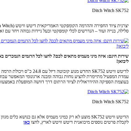
Ditch Witch SK752
סלילה, בנייה ועוד – הנדרשים לכלי קומפקטי ובעל ניידות גבוהה ויחד עם 
שירות חינם: איזה מיני מעמיס מתאים לכם? לחצו לכל הדגמים הנמכרים ב
ליבואן!
לדיטש וויטש SK752 החדש מנוע קובוטה דיזל עם 24.8 כ"ס ויכולת הרמה מרבית של 390 ק"ג, וגובה הרמה מרבי של 211 ס"מ בציר הכף.
בעוצמת הספיקה ההידראולית לציוד הרתום דרך דוושה המופעלת באמצעות 
Ditch Witch SK752
הדיטש וויטש SK752 מוצע לא רק כמיני מעמיס אלא גם כנושא כלים מגוון המיועד לעבוד גם במקומות נמוכים במיוחד, כמו במנהרות או בתוך בתי מגורים.
לקבלת פרטים נוספים מיבואנית דיטש וויטש לארץ, לחצו
כאן