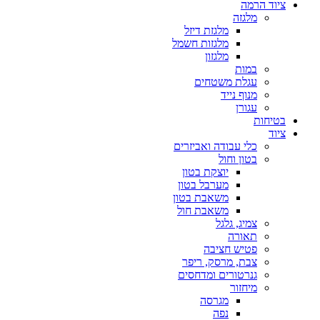
ציוד הרמה
מלגזה
מלגזת דיזל
מלגזות חשמל
מלגזון
במות
עגלת משטחים
מנוף נייד
עגורן
בטיחות
ציוד
כלי עבודה ואביזרים
בטון וחול
יוצקת בטון
מערבל בטון
משאבת בטון
משאבת חול
צמיג, גלגל
תאורה
פטיש חציבה
צבת, מרסק, ריפר
גנרטורים ומדחסים
מיחזור
מגרסה
נפה