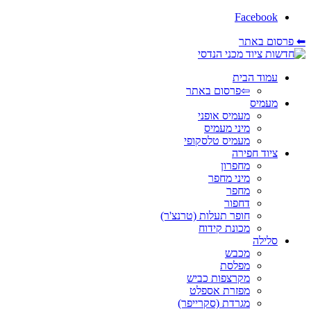
Facebook
⬅ פרסום באתר
עמוד הבית
⇦פרסום באתר
מעמיס
מעמיס אופני
מיני מעמיס
מעמיס טלסקופי
ציוד חפירה
מחפרון
מיני מחפר
מחפר
דחפור
חופר תעלות (טרנצ'ר)
מכונת קידוח
סלילה
מכבש
מפלסת
מקרצפות כביש
מפזרת אספלט
מגרדת (סקרייפר)