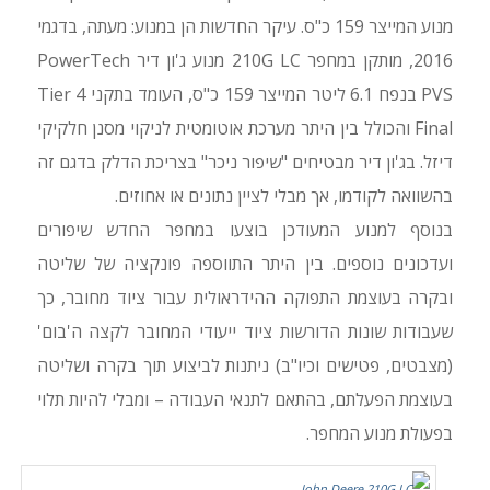
מנוע המייצר 159 כ"ס. עיקר החדשות הן במנוע: מעתה, בדגמי
2016, מותקן במחפר 210G LC מנוע ג'ון דיר PowerTech
PVS בנפח 6.1 ליטר המייצר 159 כ"ס, העומד בתקני Tier 4
Final והכולל בין היתר מערכת אוטומטית לניקוי מסנן חלקיקי
דיזל. בג'ון דיר מבטיחים "שיפור ניכר" בצריכת הדלק בדגם זה
בהשוואה לקודמו, אך מבלי לציין נתונים או אחוזים.
בנוסף למנוע המעודכן בוצעו במחפר החדש שיפורים
ועדכונים נוספים. בין היתר התווספה פונקציה של שליטה
ובקרה בעוצמת התפוקה ההידראולית עבור ציוד מחובר, כך
שעבודות שונות הדורשות ציוד ייעודי המחובר לקצה ה'בום'
(מצבטים, פטישים וכיו"ב) ניתנות לביצוע תוך בקרה ושליטה
בעוצמת הפעלתם, בהתאם לתנאי העבודה – ומבלי להיות תלוי
בפעולת מנוע המחפר.