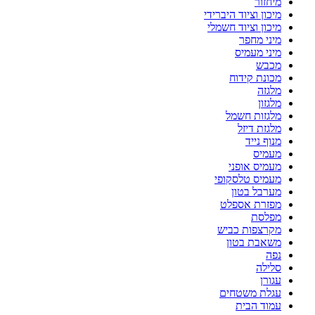
מיחזור
מיכון וציוד היברידי
מיכון וציוד חשמלי
מיני מחפר
מיני מעמיס
מכבש
מכונת קידוח
מלגזה
מלגזון
מלגזות חשמל
מלגזת דיזל
מנוף נייד
מעמיס
מעמיס אופני
מעמיס טלסקופי
מערבל בטון
מפזרת אספלט
מפלסת
מקרצפות כביש
משאבת בטון
נפה
סלילה
עגורן
עגלת משטחים
עמוד הבית