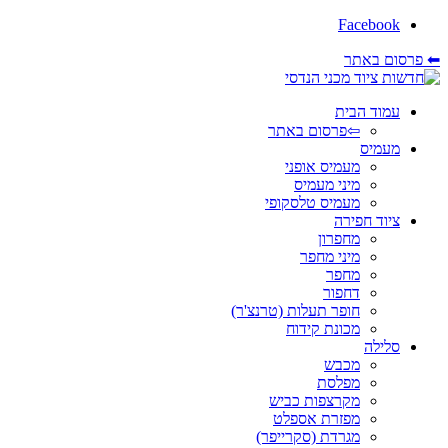
Facebook
⬅ פרסום באתר
עמוד הבית
⇦פרסום באתר
מעמיס
מעמיס אופני
מיני מעמיס
מעמיס טלסקופי
ציוד חפירה
מחפרון
מיני מחפר
מחפר
דחפור
חופר תעלות (טרנצ'ר)
מכונת קידוח
סלילה
מכבש
מפלסת
מקרצפות כביש
מפזרת אספלט
מגרדת (סקרייפר)