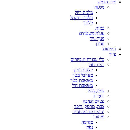
ציוד הרמה
מלגזה
מלגזת דיזל
מלגזות חשמל
מלגזון
במות
עגלת משטחים
מנוף נייד
עגורן
בטיחות
ציוד
כלי עבודה ואביזרים
בטון וחול
יוצקת בטון
מערבל בטון
משאבת בטון
משאבת חול
צמיג, גלגל
תאורה
פטיש חציבה
צבת, מרסק, ריפר
גנרטורים ומדחסים
מיחזור
מגרסה
נפה