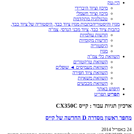
היי-טק
מיכון וציוד היברידי
מיכון וציוד חשמלי
טכנולוגיה מתקדמת
מגזין והיסטוריה
כתבות מגזין ציוד כבד, היסטוריה של ציוד כבד,
כתבות ציוד כבד, ציוד מכני הנדסי, צמ"ה
חדשות עולמיות
חדשות מקומיות
היסטוריה
מגזין
השוואת כלי צמ"ה
השוואת טרקטורים
השוואת מעמיסים ◄ שופלים
השוואת ציוד חפירה
השוואת משאיות
השוואת מכבשים
חיפוש באתר
תפריט
תפריט
ארכיון תגיות עבור :
קייס CX350C
מחפר ראשון מסדרה D החדשה של קייס
24 באפריל 2014