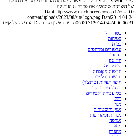
קייס CX350D הוא הנציג הראשון למשפחת מחפרים מתקדמים חדשה
של היצרנית שתחליף את סדרה C הוותיקה
Dani
http://www.machinerynews.co.il/wp-
0
0
content/uploads/2023/08/site-logo.png
Dani
2014-04-24
2014-04-24 06:06:31
06:06:31
מחפר ראשון מסדרה D החדשה של קייס
בטון וחול
בטיחות
במות
גנרטורים ומדחסים
דחפור
היי-טק
היסטוריה
חדשות מקומיות
חדשות עולמיות
חופר תעלות (טרנצ'ר)
טכנולוגיה מתקדמת
כלי עבודה ואביזרים
כללי
מגזין
מגזין והיסטוריה
מגרדת (סקרייפר)
מגרסה
מחפר
מחפרון