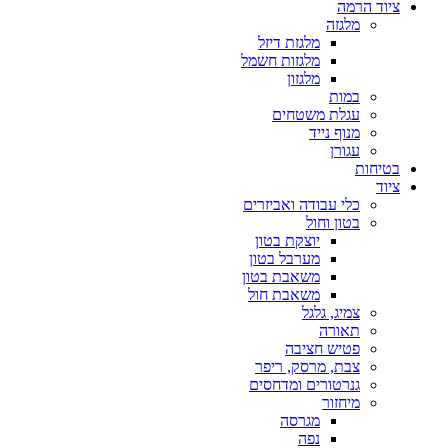
ציוד הרמה
מלגזה
מלגזת דיזל
מלגזות חשמל
מלגזון
במות
עגלת משטחים
מנוף נייד
עגורן
בטיחות
ציוד
כלי עבודה ואביזרים
בטון וחול
יוצקת בטון
מערבל בטון
משאבת בטון
משאבת חול
צמיג, גלגל
תאורה
פטיש חציבה
צבת, מרסק, ריפר
גנרטורים ומדחסים
מיחזור
מגרסה
נפה