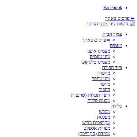
Facebook
⬅ פרסום באתר
עמוד הבית
⇦פרסום באתר
מעמיס
מעמיס אופני
מיני מעמיס
מעמיס טלסקופי
ציוד חפירה
מחפרון
מיני מחפר
מחפר
דחפור
חופר תעלות (טרנצ'ר)
מכונת קידוח
סלילה
מכבש
מפלסת
מקרצפות כביש
מפזרת אספלט
מגרדת (סקרייפר)