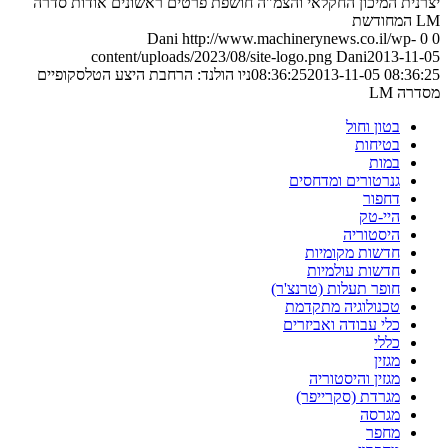
יצרנית המיכון החקלאי והצמ"ה חושפת פרטים ראשונים אודות סדרה
LM המחודשת
Dani
http://www.machinerynews.co.il/wp-
0
0
content/uploads/2023/08/site-logo.png
Dani
2013-11-05
2013-11-05 08:36:25
08:36:25
ניו הולנד: הרחבת היצע הטלסקופיים
מסדרה LM
בטון וחול
בטיחות
במות
גנרטורים ומדחסים
דחפור
היי-טק
היסטוריה
חדשות מקומיות
חדשות עולמיות
חופר תעלות (טרנצ'ר)
טכנולוגיה מתקדמת
כלי עבודה ואביזרים
כללי
מגזין
מגזין והיסטוריה
מגרדת (סקרייפר)
מגרסה
מחפר