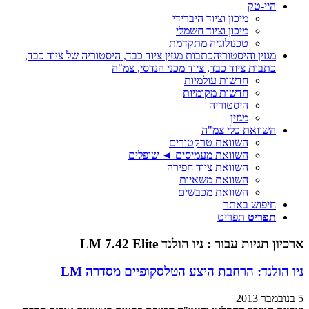
היי-טק
מיכון וציוד היברידי
מיכון וציוד חשמלי
טכנולוגיה מתקדמת
מגזין והיסטוריה
כתבות מגזין ציוד כבד, היסטוריה של ציוד כבד,
כתבות ציוד כבד, ציוד מכני הנדסי, צמ"ה
חדשות עולמיות
חדשות מקומיות
היסטוריה
מגזין
השוואת כלי צמ"ה
השוואת טרקטורים
השוואת מעמיסים ◄ שופלים
השוואת ציוד חפירה
השוואת משאיות
השוואת מכבשים
חיפוש באתר
תפריט
תפריט
ארכיון תגיות עבור :
ניו הולנד LM 7.42 Elite
ניו הולנד: הרחבת היצע הטלסקופיים מסדרה LM
5 בנובמבר 2013