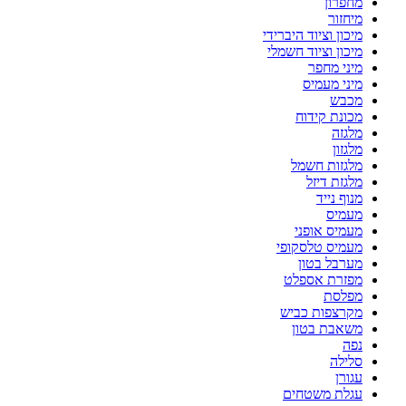
מחפרון
מיחזור
מיכון וציוד היברידי
מיכון וציוד חשמלי
מיני מחפר
מיני מעמיס
מכבש
מכונת קידוח
מלגזה
מלגזון
מלגזות חשמל
מלגזת דיזל
מנוף נייד
מעמיס
מעמיס אופני
מעמיס טלסקופי
מערבל בטון
מפזרת אספלט
מפלסת
מקרצפות כביש
משאבת בטון
נפה
סלילה
עגורן
עגלת משטחים