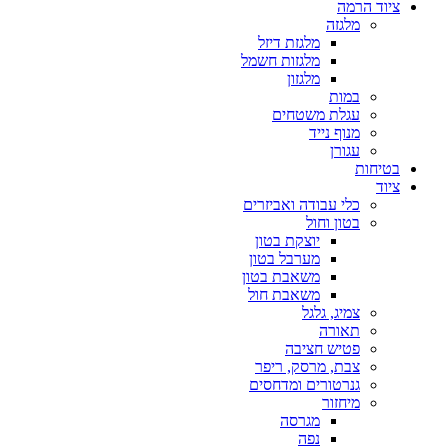
ציוד הרמה
מלגזה
מלגזת דיזל
מלגזות חשמל
מלגזון
במות
עגלת משטחים
מנוף נייד
עגורן
בטיחות
ציוד
כלי עבודה ואביזרים
בטון וחול
יוצקת בטון
מערבל בטון
משאבת בטון
משאבת חול
צמיג, גלגל
תאורה
פטיש חציבה
צבת, מרסק, ריפר
גנרטורים ומדחסים
מיחזור
מגרסה
נפה