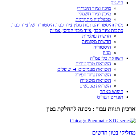
היי-טק
מיכון וציוד היברידי
מיכון וציוד חשמלי
טכנולוגיה מתקדמת
מגזין והיסטוריה
כתבות מגזין ציוד כבד, היסטוריה של ציוד כבד,
כתבות ציוד כבד, ציוד מכני הנדסי, צמ"ה
חדשות עולמיות
חדשות מקומיות
היסטוריה
מגזין
השוואת כלי צמ"ה
השוואת טרקטורים
השוואת מעמיסים ◄ שופלים
השוואת ציוד חפירה
השוואת משאיות
השוואת מכבשים
חיפוש באתר
תפריט
תפריט
ארכיון תגיות עבור :
מכונה להחלקת בטון
מחליקי בטון חדשים