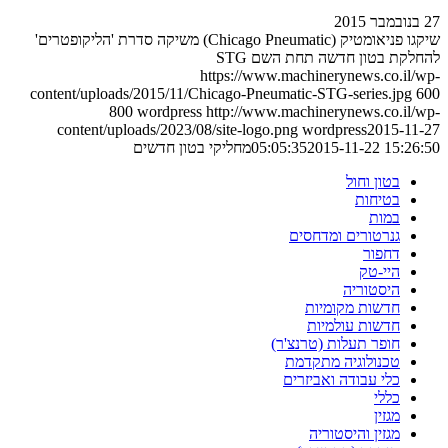
27 בנובמבר 2015
שיקגו פניאומטיק (Chicago Pneumatic) משיקה סדרת 'הליקופטרים'
להחלקת בטון חדשה תחת השם STG
https://www.machinerynews.co.il/wp-
content/uploads/2015/11/Chicago-Pneumatic-STG-series.jpg
600
800
wordpress
http://www.machinerynews.co.il/wp-
content/uploads/2023/08/site-logo.png
wordpress
2015-11-27
2015-11-22 15:26:50
05:05:35
מחליקי בטון חדשים
בטון וחול
בטיחות
במות
גנרטורים ומדחסים
דחפור
היי-טק
היסטוריה
חדשות מקומיות
חדשות עולמיות
חופר תעלות (טרנצ'ר)
טכנולוגיה מתקדמת
כלי עבודה ואביזרים
כללי
מגזין
מגזין והיסטוריה