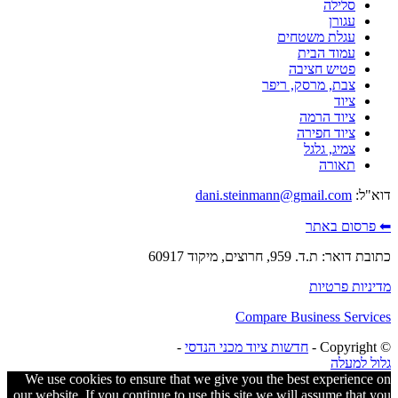
סלילה
עגורן
עגלת משטחים
עמוד הבית
פטיש חציבה
צבת, מרסק, ריפר
ציוד
ציוד הרמה
ציוד חפירה
צמיג, גלגל
תאורה
דוא"ל:
dani.steinmann@gmail.com
⬅ פרסום באתר
כתובת דואר: ת.ד. 959, חרוצים, מיקוד 60917
מדיניות פרטיות
Compare Business Services
© ‫Copyright -
חדשות ציוד מכני הנדסי
-
גלול למעלה
We use cookies to ensure that we give you the best experience on
our website. If you continue to use this site we will assume that you