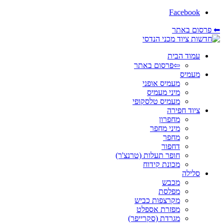
Facebook
⬅ פרסום באתר
עמוד הבית
⇦פרסום באתר
מעמיס
מעמיס אופני
מיני מעמיס
מעמיס טלסקופי
ציוד חפירה
מחפרון
מיני מחפר
מחפר
דחפור
חופר תעלות (טרנצ'ר)
מכונת קידוח
סלילה
מכבש
מפלסת
מקרצפות כביש
מפזרת אספלט
מגרדת (סקרייפר)