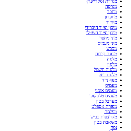
מגרדת (סקרייפר)
מגרסה
מחפר
מחפרון
מיחזור
מיכון וציוד היברידי
מיכון וציוד חשמלי
מיני מחפר
מיני מעמיס
מכבש
מכונת קידוח
מלגזה
מלגזון
מלגזות חשמל
מלגזת דיזל
מנוף נייד
מעמיס
מעמיס אופני
מעמיס טלסקופי
מערבל בטון
מפזרת אספלט
מפלסת
מקרצפות כביש
משאבת בטון
נפה