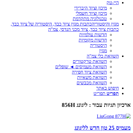
היי-טק
מיכון וציוד היברידי
מיכון וציוד חשמלי
טכנולוגיה מתקדמת
מגזין והיסטוריה
כתבות מגזין ציוד כבד, היסטוריה של ציוד כבד,
כתבות ציוד כבד, ציוד מכני הנדסי, צמ"ה
חדשות עולמיות
חדשות מקומיות
היסטוריה
מגזין
השוואת כלי צמ"ה
השוואת טרקטורים
השוואת מעמיסים ◄ שופלים
השוואת ציוד חפירה
השוואת משאיות
השוואת מכבשים
חיפוש באתר
תפריט
תפריט
ארכיון תגיות עבור :
ליגונג 856H
מעמיס 25 טון חדש לליגונג