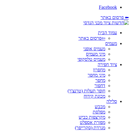
Facebook
⬅ פרסום באתר
עמוד הבית
⇦פרסום באתר
מעמיס
מעמיס אופני
מיני מעמיס
מעמיס טלסקופי
ציוד חפירה
מחפרון
מיני מחפר
מחפר
דחפור
חופר תעלות (טרנצ'ר)
מכונת קידוח
סלילה
מכבש
מפלסת
מקרצפות כביש
מפזרת אספלט
מגרדת (סקרייפר)