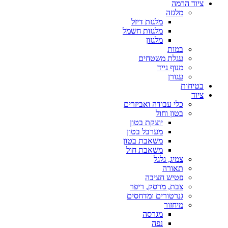
ציוד הרמה
מלגזה
מלגזת דיזל
מלגזות חשמל
מלגזון
במות
עגלת משטחים
מנוף נייד
עגורן
בטיחות
ציוד
כלי עבודה ואביזרים
בטון וחול
יוצקת בטון
מערבל בטון
משאבת בטון
משאבת חול
צמיג, גלגל
תאורה
פטיש חציבה
צבת, מרסק, ריפר
גנרטורים ומדחסים
מיחזור
מגרסה
נפה