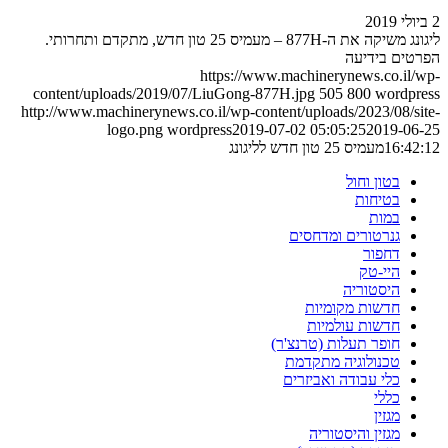
2 ביולי 2019
ליגונג משיקה את ה-877H – מעמיס 25 טון חדש, מתקדם ותחרותי.
הפרטים בידיעה
https://www.machinerynews.co.il/wp-
content/uploads/2019/07/LiuGong-877H.jpg
505
800
wordpress
http://www.machinerynews.co.il/wp-content/uploads/2023/08/site-
logo.png
wordpress
2019-07-02 05:05:25
2019-06-25
16:42:12
מעמיס 25 טון חדש לליגונג
בטון וחול
בטיחות
במות
גנרטורים ומדחסים
דחפור
היי-טק
היסטוריה
חדשות מקומיות
חדשות עולמיות
חופר תעלות (טרנצ'ר)
טכנולוגיה מתקדמת
כלי עבודה ואביזרים
כללי
מגזין
מגזין והיסטוריה