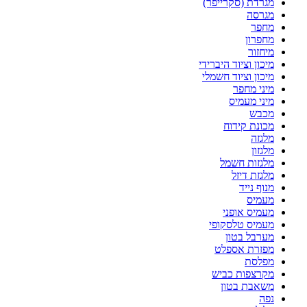
מגרדת (סקרייפר)
מגרסה
מחפר
מחפרון
מיחזור
מיכון וציוד היברידי
מיכון וציוד חשמלי
מיני מחפר
מיני מעמיס
מכבש
מכונת קידוח
מלגזה
מלגזון
מלגזות חשמל
מלגזת דיזל
מנוף נייד
מעמיס
מעמיס אופני
מעמיס טלסקופי
מערבל בטון
מפזרת אספלט
מפלסת
מקרצפות כביש
משאבת בטון
נפה