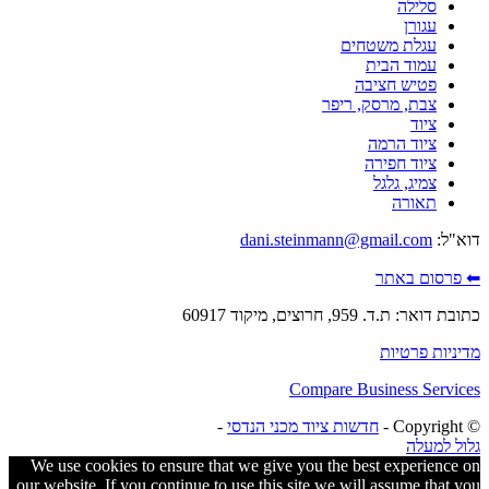
סלילה
עגורן
עגלת משטחים
עמוד הבית
פטיש חציבה
צבת, מרסק, ריפר
ציוד
ציוד הרמה
ציוד חפירה
צמיג, גלגל
תאורה
דוא"ל:
dani.steinmann@gmail.com
⬅ פרסום באתר
כתובת דואר: ת.ד. 959, חרוצים, מיקוד 60917
מדיניות פרטיות
Compare Business Services
© ‫Copyright -
חדשות ציוד מכני הנדסי
-
גלול למעלה
We use cookies to ensure that we give you the best experience on
our website. If you continue to use this site we will assume that you