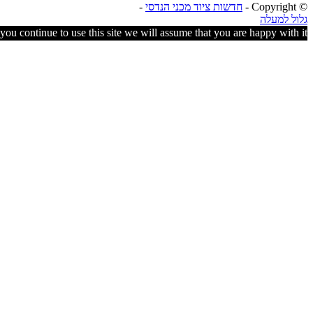
© ‫Copyright -
חדשות ציוד מכני הנדסי
-
גלול למעלה
ou continue to use this site we will assume that you are happy with it.