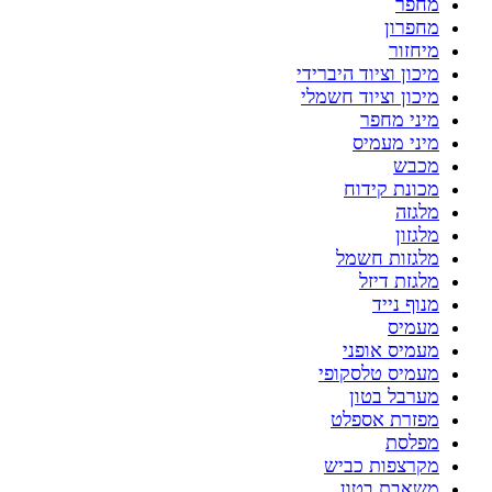
מחפר
מחפרון
מיחזור
מיכון וציוד היברידי
מיכון וציוד חשמלי
מיני מחפר
מיני מעמיס
מכבש
מכונת קידוח
מלגזה
מלגזון
מלגזות חשמל
מלגזת דיזל
מנוף נייד
מעמיס
מעמיס אופני
מעמיס טלסקופי
מערבל בטון
מפזרת אספלט
מפלסת
מקרצפות כביש
משאבת בטון