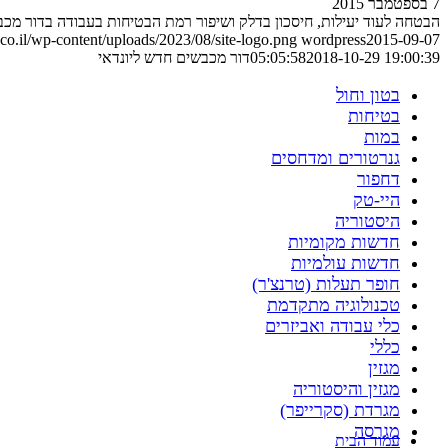
7 בספטמבר 2015
הבטחה לעוד יעילות, חיסכון בדלק ושיפור רמת הבטיחות בעבודה בדור מכב
o.il/wp-content/uploads/2023/08/site-logo.png
wordpress
2015-09-07
2018-10-29 19:00:39
05:05:58
דור מכבשים חדש ליונדאי
בטון וחול
בטיחות
במות
גנרטורים ומדחסים
דחפור
היי-טק
היסטוריה
חדשות מקומיות
חדשות עולמיות
חופר תעלות (טרנצ'ר)
טכנולוגיה מתקדמת
כלי עבודה ואביזרים
כללי
מגזין
מגזין והיסטוריה
מגרדת (סקרייפר)
מגרסה
עמוד הבית