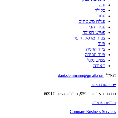
נפה
סלילה
עגורן
עגלת משטחים
עמוד הבית
פטיש חציבה
צבת, מרסק, ריפר
ציוד
ציוד הרמה
ציוד חפירה
צמיג, גלגל
תאורה
דוא"ל:
dani.steinmann@gmail.com
⬅ פרסום באתר
כתובת דואר: ת.ד. 959, חרוצים, מיקוד 60917
מדיניות פרטיות
Compare Business Services