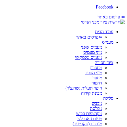
Facebook
⬅ פרסום באתר
עמוד הבית
⇦פרסום באתר
מעמיס
מעמיס אופני
מיני מעמיס
מעמיס טלסקופי
ציוד חפירה
מחפרון
מיני מחפר
מחפר
דחפור
חופר תעלות (טרנצ'ר)
מכונת קידוח
סלילה
מכבש
מפלסת
מקרצפות כביש
מפזרת אספלט
מגרדת (סקרייפר)