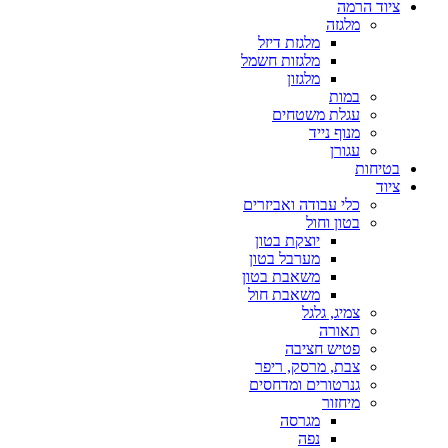
ציוד הרמה
מלגזה
מלגזת דיזל
מלגזות חשמל
מלגזון
במות
עגלת משטחים
מנוף נייד
עגורן
בטיחות
ציוד
כלי עבודה ואביזרים
בטון וחול
יוצקת בטון
מערבל בטון
משאבת בטון
משאבת חול
צמיג, גלגל
תאורה
פטיש חציבה
צבת, מרסק, ריפר
גנרטורים ומדחסים
מיחזור
מגרסה
נפה