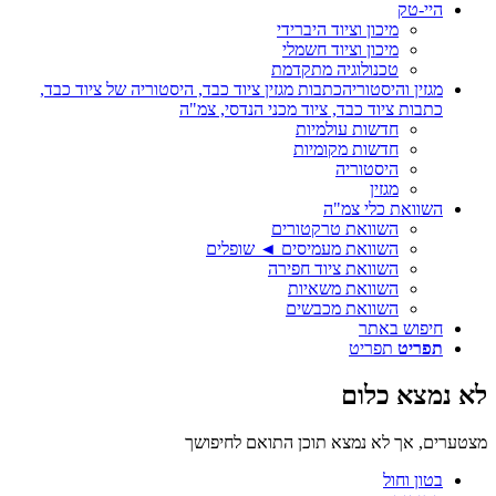
היי-טק
מיכון וציוד היברידי
מיכון וציוד חשמלי
טכנולוגיה מתקדמת
מגזין והיסטוריה
כתבות מגזין ציוד כבד, היסטוריה של ציוד כבד,
כתבות ציוד כבד, ציוד מכני הנדסי, צמ"ה
חדשות עולמיות
חדשות מקומיות
היסטוריה
מגזין
השוואת כלי צמ"ה
השוואת טרקטורים
השוואת מעמיסים ◄ שופלים
השוואת ציוד חפירה
השוואת משאיות
השוואת מכבשים
חיפוש באתר
תפריט
תפריט
לא נמצא כלום
מצטערים, אך לא נמצא תוכן התואם לחיפושך
בטון וחול