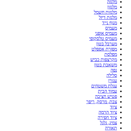
מלגזה
מלגזון
מלגזות חשמל
מלגזת דיזל
מנוף נייד
מעמיס
מעמיס אופני
מעמיס טלסקופי
מערבל בטון
מפזרת אספלט
מפלסת
מקרצפות כביש
משאבת בטון
נפה
סלילה
עגורן
עגלת משטחים
עמוד הבית
פטיש חציבה
צבת, מרסק, ריפר
ציוד
ציוד הרמה
ציוד חפירה
צמיג, גלגל
תאורה