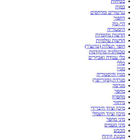
בטיחות
במות
גנרטורים ומדחסים
דחפור
היי-טק
היסטוריה
חדשות מקומיות
חדשות עולמיות
חופר תעלות (טרנצ'ר)
טכנולוגיה מתקדמת
כלי עבודה ואביזרים
כללי
מגזין
מגזין והיסטוריה
מגרדת (סקרייפר)
מגרסה
מחפר
מחפרון
מיחזור
מיכון וציוד היברידי
מיכון וציוד חשמלי
מיני מחפר
מיני מעמיס
מכבש
מכונת קידוח