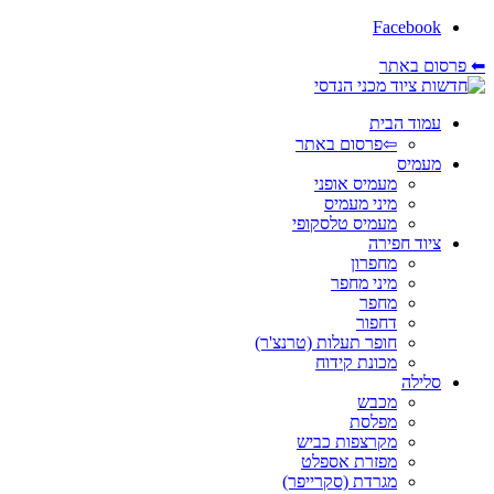
Facebook
⬅ פרסום באתר
עמוד הבית
⇦פרסום באתר
מעמיס
מעמיס אופני
מיני מעמיס
מעמיס טלסקופי
ציוד חפירה
מחפרון
מיני מחפר
מחפר
דחפור
חופר תעלות (טרנצ'ר)
מכונת קידוח
סלילה
מכבש
מפלסת
מקרצפות כביש
מפזרת אספלט
מגרדת (סקרייפר)