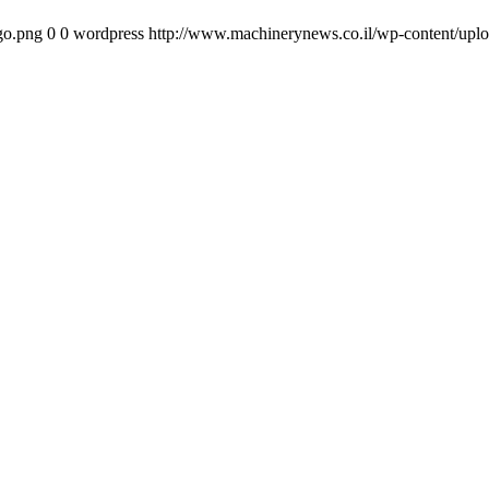
go.png
0
0
wordpress
http://www.machinerynews.co.il/wp-content/uplo