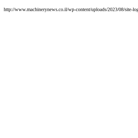
http://www.machinerynews.co.il/wp-content/uploads/2023/08/site-lo