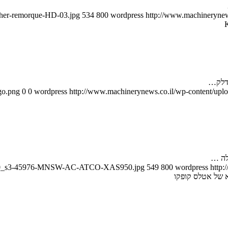
cher-remorque-HD-03.jpg
534
800
wordpress
http://www.machinerynews
go.png
0
0
wordpress
http://www.machinerynews.co.il/wp-content/uplo
לה …
/900x0_s3-45976-MNSW-AC-ATCO-XAS950.jpg
549
800
wordpress
http:
 של אטלס קופקו