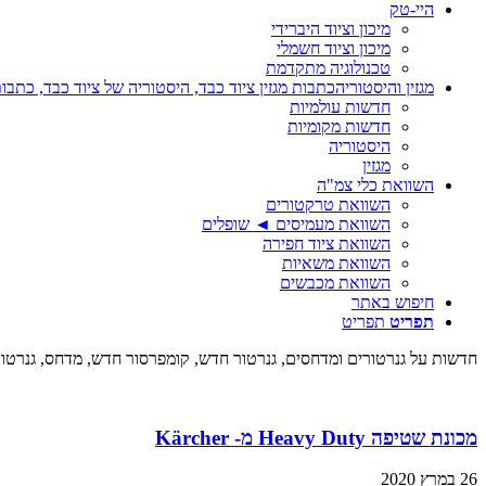
היי-טק
מיכון וציוד היברידי
מיכון וציוד חשמלי
טכנולוגיה מתקדמת
מגזין והיסטוריה
כתבות מגזין ציוד כבד, היסטוריה של ציוד כבד, כתבות
חדשות עולמיות
חדשות מקומיות
היסטוריה
מגזין
השוואת כלי צמ"ה
השוואת טרקטורים
השוואת מעמיסים ◄ שופלים
השוואת ציוד חפירה
השוואת משאיות
השוואת מכבשים
חיפוש באתר
תפריט
תפריט
חדשות על גנרטורים ומדחסים, גנרטור חדש, קומפרסור חדש, מדחס, גנרטו
מכונת שטיפה Heavy Duty מ- Kärcher
26 במרץ 2020