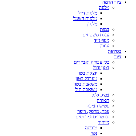
ציוד הרמה
מלגזה
מלגזת דיזל
מלגזות חשמל
מלגזון
במות
עגלת משטחים
מנוף נייד
עגורן
בטיחות
ציוד
כלי עבודה ואביזרים
בטון וחול
יוצקת בטון
מערבל בטון
משאבת בטון
משאבת חול
צמיג, גלגל
תאורה
פטיש חציבה
צבת, מרסק, ריפר
גנרטורים ומדחסים
מיחזור
מגרסה
נפה