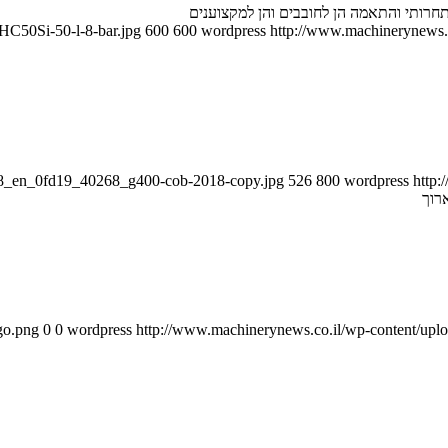
HC50Si-50-l-8-bar.jpg
600
600
wordpress
http://www.machinerynews.c
758_en_0fd19_40268_g400-cob-2018-copy.jpg
526
800
wordpress
http:
רוך
go.png
0
0
wordpress
http://www.machinerynews.co.il/wp-content/uplo