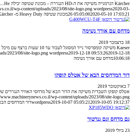
Kärcher הגרמנייה משיקה את ה-HD הנגררת – מכונת שטיפה יבילה He…
.co.il/wp-content/uploads/2023/08/site-logo.png
wordpress
2020-03-
2020-05-10 17:03:21
26 05:05:00
מכונת שטיפה Heavy Duty מ- Kärcher
מדחס עם אורך נשימה
18 בדצמבר 2019
Kaeser משיקה קומפרסור נייד המסוגל לעבוד עד 10 שעות ברצף עם מיכל דלק…
ads/2023/08/site-logo.png
wordpress
2019-12-18 09:53:26
2019-12-18
10:06:18
מדחס עם אורך נשימה
דור המדחסים הבא של אטלס קופקו
7 באוקטובר 2019
אטלס קופקו השבדית משיקה את הדור הבא של מדחסי האוויר הנגררים ש
//www.machinerynews.co.il/wp-content/uploads/2023/08/site-logo.png
2019-10-05 19:12:37
2019-10-07 05:05:21
wordpress
דור המדחסים הבא
גם מדחס וגם גנרטור
23 ביולי 2019