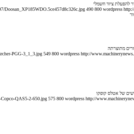
019/07/Doosan_XP185WDO.5ce457d8c326c.jpg
490
800
wordpress
http:
ור
Kärcher-PGG-3_1_3.jpg
549
800
wordpress
http://www.machinerynews.c
שים של אטלס קופקו
as-Copco-QAS5-2-650.jpg
575
800
wordpress
http://www.machinerynews