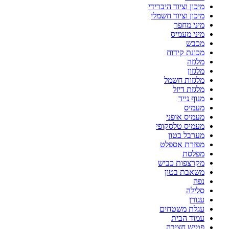
מיכון וציוד היברידי
מיכון וציוד חשמלי
מיני מחפר
מיני מעמיס
מכבש
מכונת קידוח
מלגזה
מלגזון
מלגזות חשמל
מלגזת דיזל
מנוף נייד
מעמיס
מעמיס אופני
מעמיס טלסקופי
מערבל בטון
מפזרת אספלט
מפלסת
מקרצפות כביש
משאבת בטון
נפה
סלילה
עגורן
עגלת משטחים
עמוד הבית
פטיש חציבה