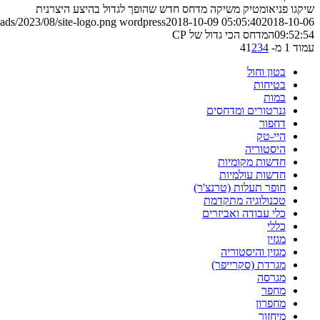
שיקגו פניאומטיק משיקה מדחס חדש שהופך לגדול בהיצע היצרנית
ads/2023/08/site-logo.png
wordpress
2018-10-09 05:05:40
2018-10-06
09:52:54
המדחס הכי גדול של CP
עמוד 1 מ- 4
4
3
2
1
בטון וחול
בטיחות
במות
גנרטורים ומדחסים
דחפור
היי-טק
היסטוריה
חדשות מקומיות
חדשות עולמיות
חופר תעלות (טרנצ'ר)
טכנולוגיה מתקדמת
כלי עבודה ואביזרים
כללי
מגזין
מגזין והיסטוריה
מגרדת (סקרייפר)
מגרסה
מחפר
מחפרון
מיחזור