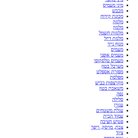
מיני מעמיס
מכבש
מכונת קידוח
מלגזה
מלגזון
מלגזות חשמל
מלגזת דיזל
מנוף נייד
מעמיס
מעמיס אופני
מעמיס טלסקופי
מערבל בטון
מפזרת אספלט
מפלסת
מקרצפות כביש
משאבת בטון
נפה
סלילה
עגורן
עגלת משטחים
עמוד הבית
פטיש חציבה
צבת, מרסק, ריפר
ציוד