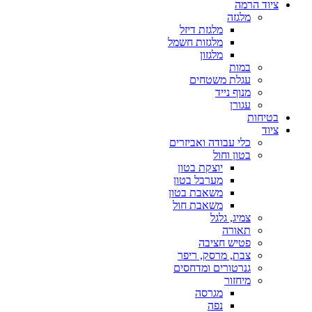
ציוד הרמה
מלגזה
מלגזת דיזל
מלגזות חשמל
מלגזון
במות
עגלת משטחים
מנוף נייד
עגורן
בטיחות
ציוד
כלי עבודה ואביזרים
בטון וחול
יוצקת בטון
מערבל בטון
משאבת בטון
משאבת חול
צמיג, גלגל
תאורה
פטיש חציבה
צבת, מרסק, ריפר
גנרטורים ומדחסים
מיחזור
מגרסה
נפה