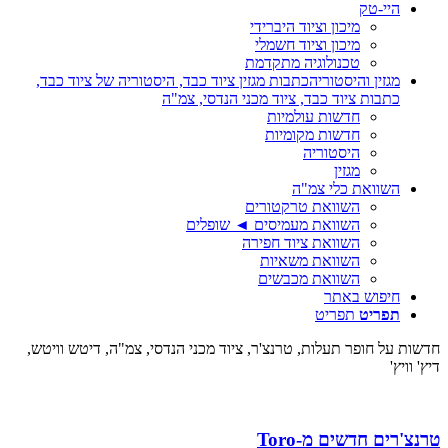
היי-טק
מיכון וציוד היברידי
מיכון וציוד חשמלי
טכנולוגיה מתקדמת
מגזין והיסטוריה
כתבות מגזין ציוד כבד, היסטוריה של ציוד כבד,
כתבות ציוד כבד, ציוד מכני הנדסי, צמ"ה
חדשות עולמיות
חדשות מקומיות
היסטוריה
מגזין
השוואת כלי צמ"ה
השוואת טרקטורים
השוואת מעמיסים ◄ שופלים
השוואת ציוד חפירה
השוואת משאיות
השוואת מכבשים
חיפוש באתר
תפריט
תפריט
ות על חופר תעלות, טרנצ'ר, ציוד מכני הנדסי, צמ"ה, דיטש וויטש,
 וויץ'
צ'רים חדשים מ-Toro