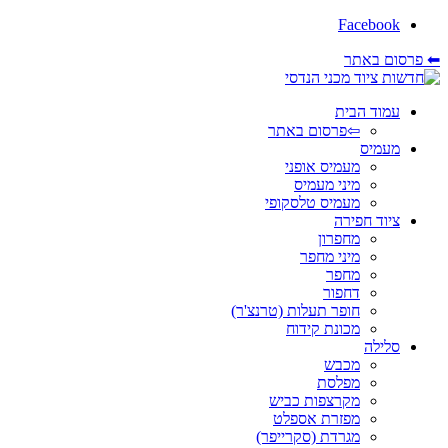
Facebook
רסום באתר
עמוד הבית
⇦פרסום באתר
מעמיס
מעמיס אופני
מיני מעמיס
מעמיס טלסקופי
ציוד חפירה
מחפרון
מיני מחפר
מחפר
דחפור
חופר תעלות (טרנצ'ר)
מכונת קידוח
סלילה
מכבש
מפלסת
מקרצפות כביש
מפזרת אספלט
מגרדת (סקרייפר)