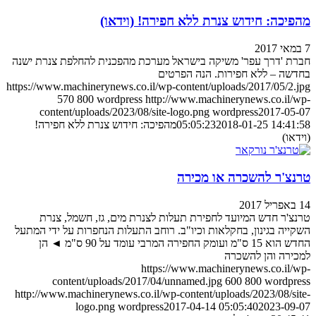
יכה: חידוש צנרת ללא חפירה! (וידאו)
ת 'דרך עפר' משיקה בישראל מערכת מהפכנית להחלפת צנרת ישנה
שה – ללא חפירות. הנה הפרטים
https://www.machinerynews.co.il/wp-content/uploads/2017/05/2.
570
800
wordpress
http://www.machinerynews.co.il/
content/uploads/2023/08/site-logo.png
wordpress
2017-05
2018-01-25 14:41
05:05:23
מהפיכה: חידוש צנרת ללא חפירה!
דאו)
נצ'ר להשכרה או מכירה
צ'ר חדש המיועד לחפירת תעלות לצנרת מים, גז, חשמל, צנרת
ייה בגינון, בחקלאות וכיו"ב. רוחב התעלות הנחפרות על ידי המתעל
החדש הוא 15 ס"מ ועומק החפירה המרבי עומד על 90 ס"מ ◄ הן
ירה והן להשכרה
https://www.machinerynews.co.il/
content/uploads/2017/04/unnamed.jpg
600
800
wordpr
http://www.machinerynews.co.il/wp-content/uploads/2023/08/si
logo.png
wordpress
2017-04-14 05:05:40
2023-09