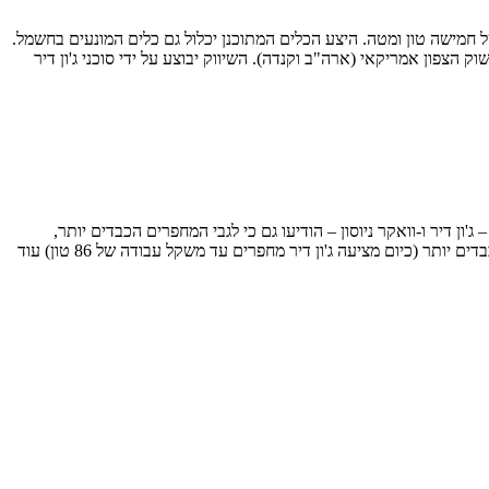
חמישה טון ומטה. היצע הכלים המתוכנן יכלול גם כלים המונעים בחשמל.
 הצפון אמריקאי (ארה"ב וקנדה). השיווק יבוצע על ידי סוכני ג'ון דיר
ן דיר ו-וואקר ניוסון – הודיעו גם כי לגבי המחפרים הכבדים יותר,
במשקלי עבודה של חמישה עד תשעה טון, תספק האחרונה מידע וטכנולוגיה לטובת ייצור ליין של דגמים שייוצר ככל הנראה במפעלי ג'ון דיר. לגבי כלים כבדים יותר (כיום מציעה ג'ון דיר מחפרים עד משקל עבודה של 86 טון) עוד