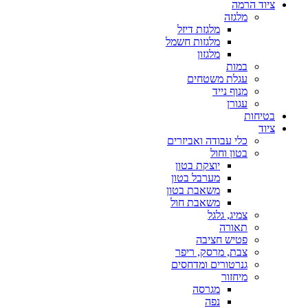
ציוד הרמה
מלגזה
מלגזת דיזל
מלגזות חשמל
מלגזון
במות
עגלת משטחים
מנוף נייד
עגורן
בטיחות
ציוד
כלי עבודה ואביזרים
בטון וחול
יוצקת בטון
מערבל בטון
משאבת בטון
משאבת חול
צמיג, גלגל
תאורה
פטיש חציבה
צבת, מרסק, ריפר
גנרטורים ומדחסים
מיחזור
מגרסה
נפה