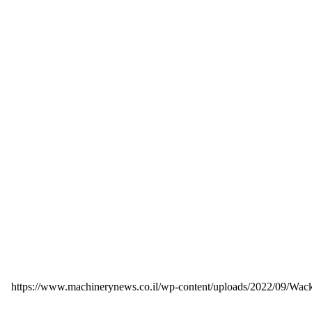
https://www.machinerynews.co.il/wp-content/uploads/2022/09/Wa