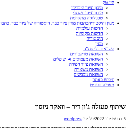
היי-טק
מיכון וציוד היברידי
מיכון וציוד חשמלי
טכנולוגיה מתקדמת
מגזין והיסטוריה
כתבות מגזין ציוד כבד, היסטוריה של ציוד כבד, כתבות
חדשות עולמיות
חדשות מקומיות
היסטוריה
מגזין
השוואת כלי צמ"ה
השוואת טרקטורים
השוואת מעמיסים ◄ שופלים
השוואת ציוד חפירה
השוואת משאיות
השוואת מכבשים
חיפוש באתר
תפריט
תפריט
שיתוף פעולה ג'ון דיר – וואקר ניוסון
5 בספטמבר 2022
/
על ידי
wordpress