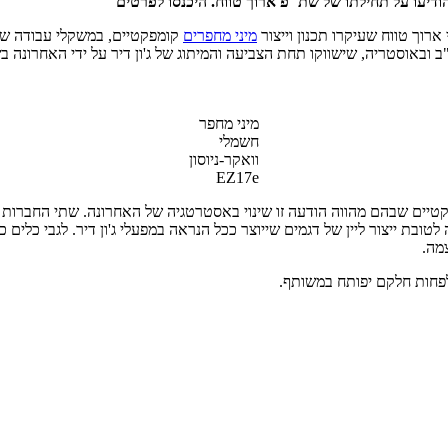
הודיעו על תחילתו של שת"פ ארוך טווח. היכנסו לפרטים
מיני מחפרים
קומפקטיים, במשקלי עבודה של 
 ובאוסטריה, שישווקו תחת הצביעה והמיתוג של ג'ון דיר על ידי האחרונה בשוק
מיני מחפר
חשמלי
וואקר-ניוסון
EZ17e
יים שבהם מהווה הודעה זו שינוי באסטרטגיה של האחרונה. שתי החברות – ג'ו
צמה.
שלפחות חלקם יפותח במשותף.