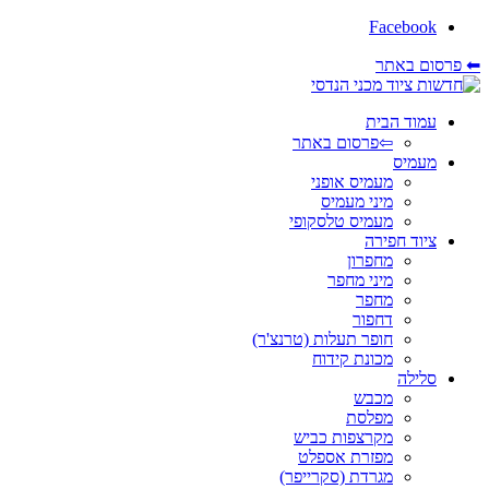
Facebook
⬅ פרסום באתר
עמוד הבית
⇦פרסום באתר
מעמיס
מעמיס אופני
מיני מעמיס
מעמיס טלסקופי
ציוד חפירה
מחפרון
מיני מחפר
מחפר
דחפור
חופר תעלות (טרנצ'ר)
מכונת קידוח
סלילה
מכבש
מפלסת
מקרצפות כביש
מפזרת אספלט
מגרדת (סקרייפר)