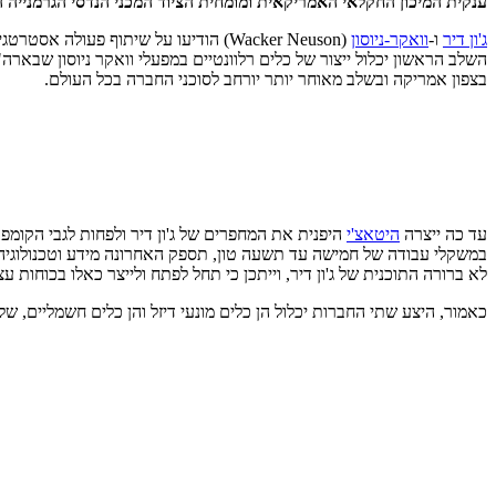
ענקית המיכון החקלאי האמריקאית ומומחית הציוד המכני הנדסי הגרמנייה 
ג'ון דיר
ו-
וואקר-ניוסון
(Wacker Neuson) הודיעו על שיתוף פעולה אסטרטגי ארוך טווח שעיקרו תכנון וייצור
השלב הראשון יכלול ייצור של כלים רלוונטיים במפעלי וואקר ניוסון שבארה"ב
בצפון אמריקה ובשלב מאוחר יותר יורחב לסוכני החברה בכל העולם.
עד כה ייצרה
היטאצ'י
היפנית את המחפרים של ג'ון דיר ולפחות לגבי הקומפקט
לא ברורה התוכנית של ג'ון דיר, וייתכן כי תחל לפתח ולייצר כאלו בכוחות ע
כאמור, היצע שתי החברות יכלול הן כלים מונעי דיזל והן כלים חשמליים, 