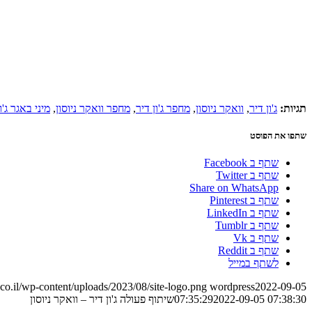
תגיות:
ג'ון דיר
,
וואקר ניוסון
,
מחפר ג'ון דיר
,
מחפר וואקר ניוסון
,
מיני באגר ג'ו
שתפו את הפוסט
שתף ב Facebook
שתף ב Twitter
Share on WhatsApp
שתף ב Pinterest
שתף ב LinkedIn
שתף ב Tumblr
שתף ב Vk
שתף ב Reddit
לשתף במייל
o.il/wp-content/uploads/2023/08/site-logo.png
wordpress
2022-09-05
2022-09-05 07:38:30
07:35:29
שיתוף פעולה ג'ון דיר – וואקר ניוסון