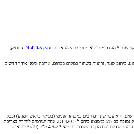
דוסאן DL420-5
הוותיק,
וע, כיתוב שונה, זרועות בשחור במקום בכתום, ארובה ומסנן אוויר חדשים
אמת המנוע לתקנים החדשים, הוא עבר שינויים רבים במבנהו הפנימי (בעיקר בראש המנוע) ובכל
מערכות החשמל והמחשוב; ההספק מתקבל בסל"ד נמוך יותר, המומנט עלה – ושיאו בסל"ד נמוך מבעבר, והחשוב ביותר – הוא מתיימר להציע צריכת דלק נמוכה בכ-5% בממוצע ביחס ל-DL420-5. אחד הגורמים לירידה בצריכת
הדלק הוא האפשרות לברור מבין שלושה מצבי עבודה כסטנדרט: עצימות נמוכה, סטנדרטי ועומס מלא, הכל בהתאם לדרישה ולתנאי העבודה. נתון זה, יחד עם הגדלת נפח הכף הסטנדרטית מ-3.5 ל-4.5 מ"ק (על-פי יונדאי –