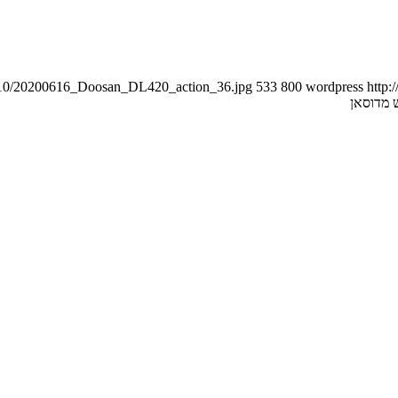
0/10/20200616_Doosan_DL420_action_36.jpg
533
800
wordpress
http: