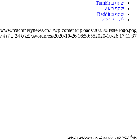
שתף ב Tumblr
שתף ב Vk
שתף ב Reddit
לשתף במייל
//www.machinerynews.co.il/wp-content/uploads/2023/08/site-logo.png
2020-10-26 17:11:37
2020-10-26 16:59:55
wordpress
מעמיס 24 טון חדש מדוסאן
אולי יעניין אותך לקרוא גם את הפוסטים הבאים: