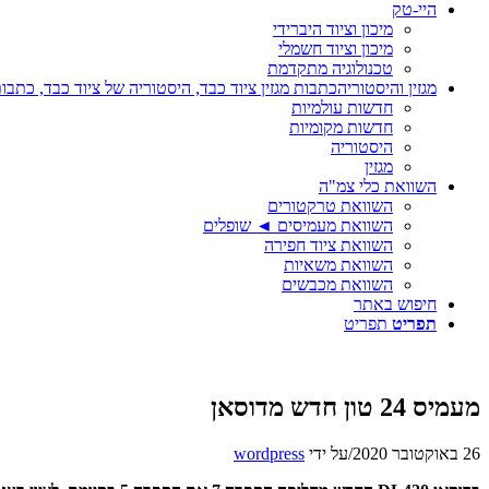
היי-טק
מיכון וציוד היברידי
מיכון וציוד חשמלי
טכנולוגיה מתקדמת
מגזין והיסטוריה
כתבות מגזין ציוד כבד, היסטוריה של ציוד כבד, כתבות
חדשות עולמיות
חדשות מקומיות
היסטוריה
מגזין
השוואת כלי צמ"ה
השוואת טרקטורים
השוואת מעמיסים ◄ שופלים
השוואת ציוד חפירה
השוואת משאיות
השוואת מכבשים
חיפוש באתר
תפריט
תפריט
מעמיס 24 טון חדש מדוסאן
26 באוקטובר 2020
/
על ידי
wordpress