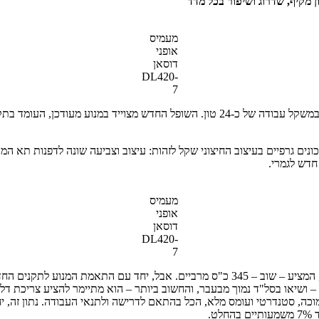
מעמיס
אופני
דוסאן
DL420-
7
ן. השופל החדש מצוייד במנוע מעודכן, העומד בתקני שלב 5 העדכניים והוא מחליף בהיצע את ה
ונים גרפיים בעיצוב החיצוני שקל לזהות: עיצוב וצביעה שונה לדפנות תא המנ
חדש לגמרי.
מעמיס
אופני
דוסאן
DL420-
7
בנפח 13 ליטר בקירוב, המציע – שוב – 345 כ"ס מרביים. אבל, יחד עם הת
.