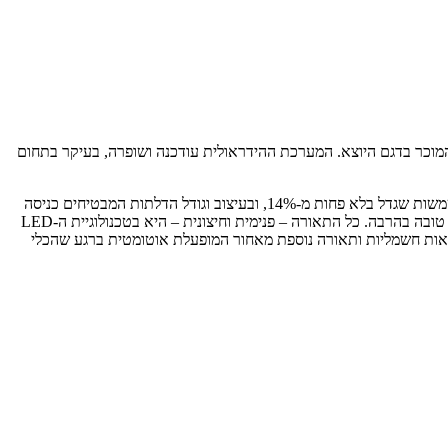
טומטית עם 5 הילוכים. שני הסרנים חוזקו ועובו ומוגדרים כ-Heavy duty מאסיבי ועמיד יותר מהמוכר בדגם היוצא. המערכת ההידראולית עודכנה ושופרה, בעיקר בתחום
החשובה ביותר – לפחות עבור המפעיל – היא הקבינה החדשה; בדוסאן טוענים כי היא מציעה שיפור משמעותי בנפח הפנימי, במרווח למפעיל, בשטח השמשות שגדל בלא פחות מ-14%, ובעיצוב וגודל הדלתות המבטיחים כניסה
ויציאה נוחים מבעבר. יחידת הכיסא (Grammer Actimo XXL), כמו גם כל לוח המחוונים, יחידה ההגה והבקרות הם חדשים, תוך הבטחה להנדסת אנוש טובה בהרבה. כל התאורה – פנימית וחיצונית – היא בטכנולוגיית ה-LED
ראות חשמליות ותאורה נוספת מאחור המופעלת אוטומטית ברגע שהכלי