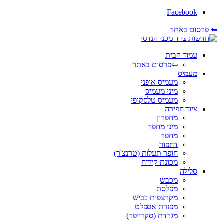
Facebook
⬅ פרסום באתר
עמוד הבית
⇦פרסום באתר
מעמיס
מעמיס אופני
מיני מעמיס
מעמיס טלסקופי
ציוד חפירה
מחפרון
מיני מחפר
מחפר
דחפור
חופר תעלות (טרנצ'ר)
מכונת קידוח
סלילה
מכבש
מפלסת
מקרצפות כביש
מפזרת אספלט
מגרדת (סקרייפר)