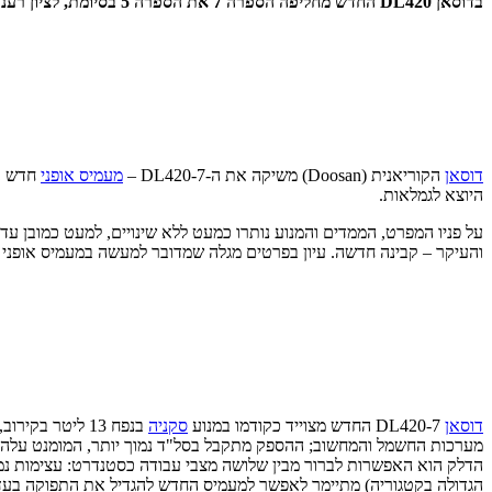
בדוסאן DL420 החדש מחליפה הספרה 7 את הספרה 5 בסיומת, לציון רענון מקיף, שדרוג ושיפור בכל מדד
דוסאן
הקוריאנית (Doosan) משיקה את ה-DL420-7 –
מעמיס אופני
חדש במשקל עבודה של כ-24 טו
היוצא לגמלאות.
על פניו המפרט, הממדים והמנוע נותרו כמעט ללא שינויים, למעט כמובן עדכ
והעיקר – קבינה חדשה. עיון בפרטים מגלה שמדובר למעשה במעמיס אופני 
דוסאן
DL420-7 החדש מצוייד כקודמו במנוע
סקניה
הגדולה בקטגוריה) מתיימר לאפשר למעמיס החדש להגדיל את התפוקה בעד 7% משמעותיים בהחלט