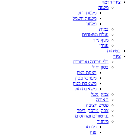
ציוד הרמה
מלגזה
מלגזת דיזל
מלגזות חשמל
מלגזון
במות
עגלת משטחים
מנוף נייד
עגורן
בטיחות
ציוד
כלי עבודה ואביזרים
בטון וחול
יוצקת בטון
מערבל בטון
משאבת בטון
משאבת חול
צמיג, גלגל
תאורה
פטיש חציבה
צבת, מרסק, ריפר
גנרטורים ומדחסים
מיחזור
מגרסה
נפה