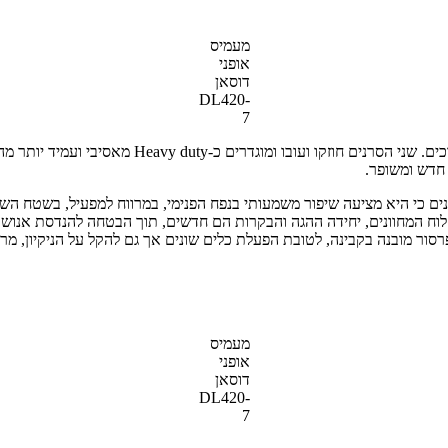
מעמיס
אופני
דוסאן
DL420-
7
הכוח מועבר אל הגלגלים באמצעות תיבת פאוורשיפט או
 חדש ומשופר.
ור מובנה בקבינה, לטובת הפעלת כלים שונים אך גם להקל על הניקיון, מ
מעמיס
אופני
דוסאן
DL420-
7