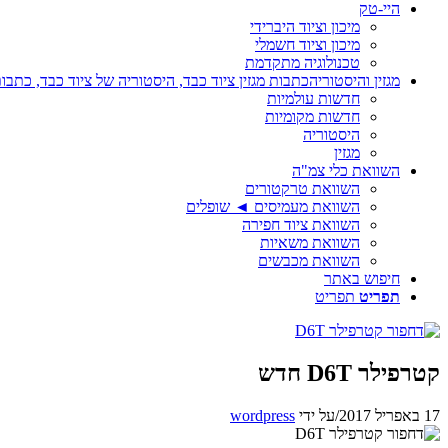
היי-טק
מיכון וציוד היברידי
מיכון וציוד חשמלי
טכנולוגיה מתקדמת
מגזין והיסטוריה
כתבות מגזין ציוד כבד, היסטוריה של ציוד כבד, כתבות
חדשות עולמיות
חדשות מקומיות
היסטוריה
מגזין
השוואת כלי צמ"ה
השוואת טרקטורים
השוואת מעמיסים ◄ שופלים
השוואת ציוד חפירה
השוואת משאיות
השוואת מכבשים
חיפוש באתר
תפריט
תפריט
קטרפילר D6T חדש
17 באפריל 2017
/
על ידי
wordpress