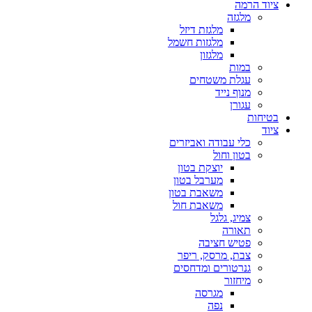
ציוד הרמה
מלגזה
מלגזת דיזל
מלגזות חשמל
מלגזון
במות
עגלת משטחים
מנוף נייד
עגורן
בטיחות
ציוד
כלי עבודה ואביזרים
בטון וחול
יוצקת בטון
מערבל בטון
משאבת בטון
משאבת חול
צמיג, גלגל
תאורה
פטיש חציבה
צבת, מרסק, ריפר
גנרטורים ומדחסים
מיחזור
מגרסה
נפה