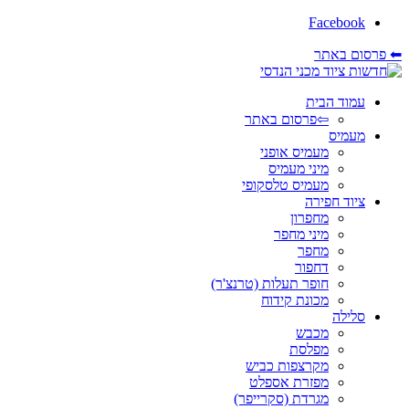
Facebook
⬅ פרסום באתר
עמוד הבית
⇦פרסום באתר
מעמיס
מעמיס אופני
מיני מעמיס
מעמיס טלסקופי
ציוד חפירה
מחפרון
מיני מחפר
מחפר
דחפור
חופר תעלות (טרנצ'ר)
מכונת קידוח
סלילה
מכבש
מפלסת
מקרצפות כביש
מפזרת אספלט
מגרדת (סקרייפר)