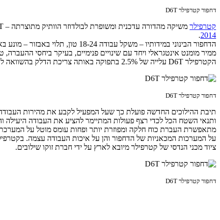
דחפור קטרפילר D6T
קטרפילר
משיקה מהדורה עדכנית ומשופרת לבולדוזר הוותיק מתוצרתה – D6T. מדובר ברענון שעיקרו במערכת העברת הכוח החדשה, והוא מגיע קצת יותר משנתיים לאחר
.
2014
ממיר מומנט אינטגראלי ויחד עם שינויים פנימיים, בעיקר ביחסי ההעברה, 
הקטרפילר D6T עלייה של 2.5% בתפוקה באותה צריכת הדלק בהשוואה לדגם היוצא. צריכת הדלק הממוצעת מתיימרת לרדת בעד 20% בעבודות בעומס מלא ועד 30% בעבודות בעומס בינוני ונמוך; בהחלט נתון מרשים.
דחפור קטרפילר D6T
ותנאי השטח הכל לכדי רצף פעולות המתיימר להציע את העבודה היעילה והח
מתאפשרת העברת כוח חלקה ומפוזרת יותר ופחות עומס מוטל על המערכת שכ
על המערכות המכאניות של הדחפור והן על איכות העבודה עצמה. בקטרפילר
ציוד מכני הנדסי של קטרפילר מיובא לארץ על ידי חברת זוקו שילובים.
דחפור קטרפילר D6T