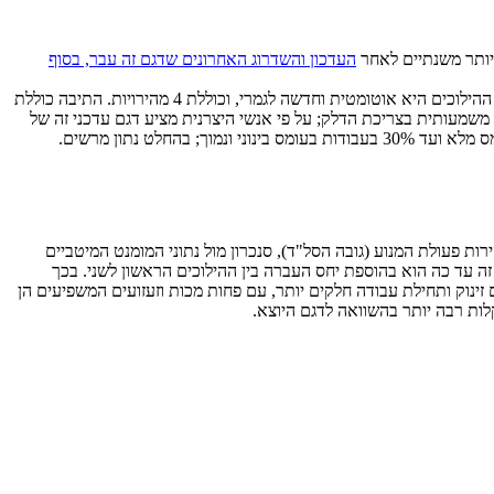
העדכון והשדרוג האחרונים שדגם זה עבר, בסוף
הדחפור הבינוני במידותיו – משקל עבודה 18-24 טון, תלוי באבזור – מונע באמצעות מנוע C9.3 ACERT מתוצרת קטרפילר המייצר כאן 220 כ"ס. תיבת ההילוכים היא אוטומטית וחדשה לגמרי, וכוללת 4 מהירויות. התיבה כוללת
ה משמעותית בצריכת הדלק; על פי אנשי היצרנית מציע דגם עדכני זה של
ויה, ואז "בוחר" מנגנון ה-Auto Shift את ההילוך הנכון ו"מתאם" בין מהירות פעולת המנוע (גובה הסל"ד), סנכרון מול נתוני המומנט המיטביים
זה עד כה הוא בהוספת יחס העברה בין ההילוכים הראשון לשני. בכך
נוק ותחילת עבודה חלקים יותר, עם פחות מכות וזעזועים המשפיעים הן
ות רבה יותר בהשוואה לדגם היוצא.