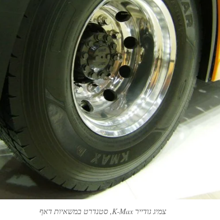
צמיג גודייר K-Max, סטנדרט במשאיות דאף