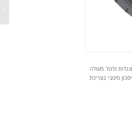
ליבהר 
לקוח לבחור בין הגודייר K-Max המציע התנגדות גלגול מעולה
-Fuelmax המתיימר להיצע חיסכון מיטבי בצריכת