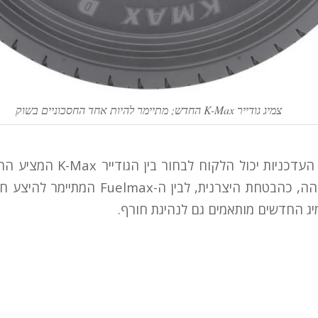
צמיג גודייר K-Max החדש; מתיימר להיות אחד החסכוניים בשוק
בסדרות ה-CF ו-LF העדכניות יכול ה
יחד עם עמידות גבוהה, כהבטחת היצרנית, לבין ה
יג החדשים מותאמים גם לנהיגת חורף.