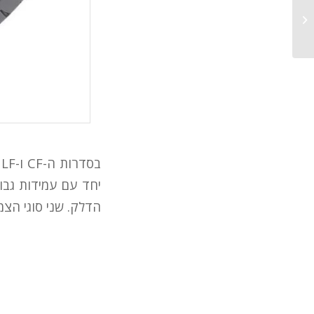
ג'ון דיר והיטאצ'י ישתפו פעולה בברזיל
הדלק. שני סוגי הצמ