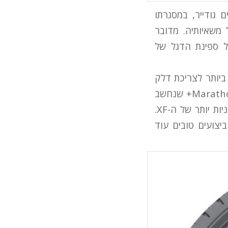
 גודייר, במסגרתו
גי ה-K-Max וה-Fuelmax החדשים על משאיותיה. מדובר
ו-LF החדשות, כמו גם על ספינת הדגל של
ורו 6 – הסטנדרט העדכני ביותר לצריכת דלק
נמוכה ומינימום פליטת מזהמים. בדגם הקודם הוצע כסטנדרט הגודייר Marathon LH II+ שנחשב
בשעתו לצמיג מתקדם בכל הקשור לחיסכון ויעילות, והוא הוצע בגרסאות החסכוניות יותר של ה-XF.
דש, המתיימר להציע ביצועים טובים עוד