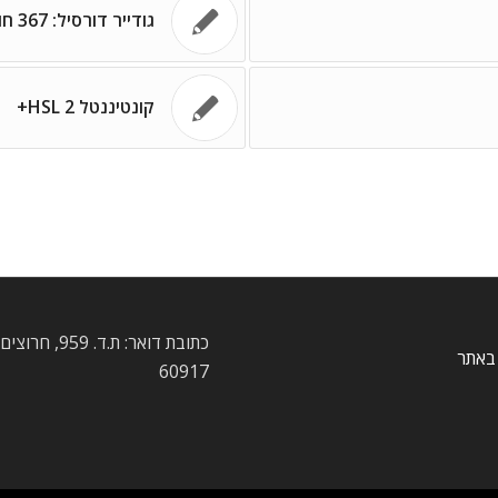
גודייר דורסיל: 367 חורים – ועדיין עם אוויר
קונטיננטל HSL 2+
כתובת דואר: ת.ד. 959
באתר
60917