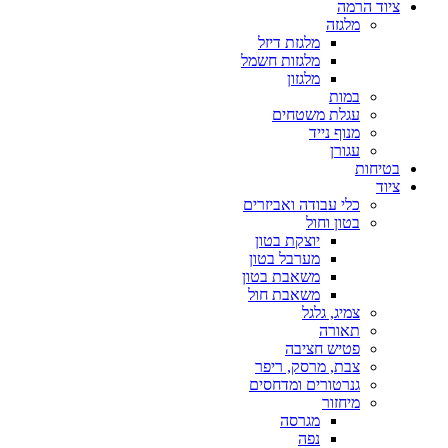
ציוד הרמה
מלגזה
מלגזת דיזל
מלגזות חשמל
מלגזון
במות
עגלת משטחים
מנוף נייד
עגורן
בטיחות
ציוד
כלי עבודה ואביזרים
בטון וחול
יוצקת בטון
מערבל בטון
משאבת בטון
משאבת חול
צמיג, גלגל
תאורה
פטיש חציבה
צבת, מרסק, ריפר
גנרטורים ומדחסים
מיחזור
מגרסה
נפה