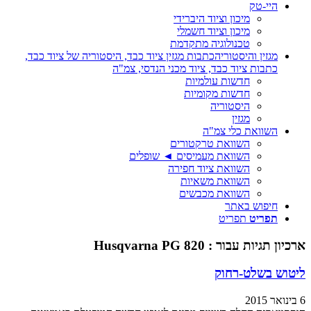
היי-טק
מיכון וציוד היברידי
מיכון וציוד חשמלי
טכנולוגיה מתקדמת
מגזין והיסטוריה
כתבות מגזין ציוד כבד, היסטוריה של ציוד כבד,
כתבות ציוד כבד, ציוד מכני הנדסי, צמ"ה
חדשות עולמיות
חדשות מקומיות
היסטוריה
מגזין
השוואת כלי צמ"ה
השוואת טרקטורים
השוואת מעמיסים ◄ שופלים
השוואת ציוד חפירה
השוואת משאיות
השוואת מכבשים
חיפוש באתר
תפריט
תפריט
ארכיון תגיות עבור :
Husqvarna PG 820
ליטוש בשלט-רחוק
6 בינואר 2015