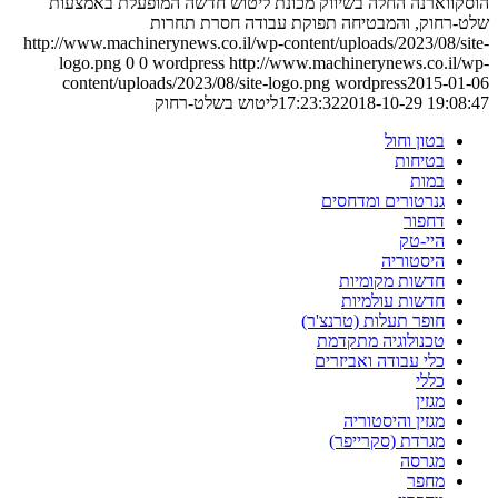
הוסקווארנה החלה בשיווק מכונת ליטוש חדשה המופעלת באמצעות
שלט-רחוק, והמבטיחה תפוקת עבודה חסרת תחרות
http://www.machinerynews.co.il/wp-content/uploads/2023/08/site-
logo.png
0
0
wordpress
http://www.machinerynews.co.il/wp-
content/uploads/2023/08/site-logo.png
wordpress
2015-01-06
2018-10-29 19:08:47
17:23:32
ליטוש בשלט-רחוק
בטון וחול
בטיחות
במות
גנרטורים ומדחסים
דחפור
היי-טק
היסטוריה
חדשות מקומיות
חדשות עולמיות
חופר תעלות (טרנצ'ר)
טכנולוגיה מתקדמת
כלי עבודה ואביזרים
כללי
מגזין
מגזין והיסטוריה
מגרדת (סקרייפר)
מגרסה
מחפר