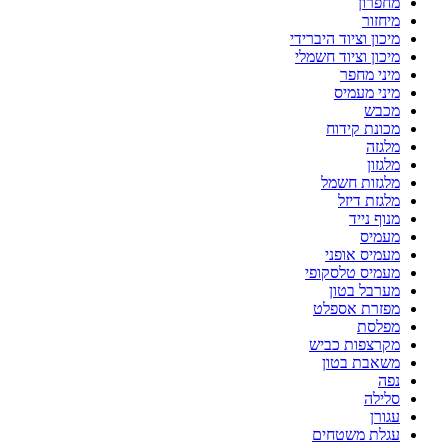
מחפרון
מיחזור
מיכון וציוד היברידי
מיכון וציוד חשמלי
מיני מחפר
מיני מעמיס
מכבש
מכונת קידוח
מלגזה
מלגזון
מלגזות חשמל
מלגזת דיזל
מנוף נייד
מעמיס
מעמיס אופני
מעמיס טלסקופי
מערבל בטון
מפזרת אספלט
מפלסת
מקרצפות כביש
משאבת בטון
נפה
סלילה
עגורן
עגלת משטחים