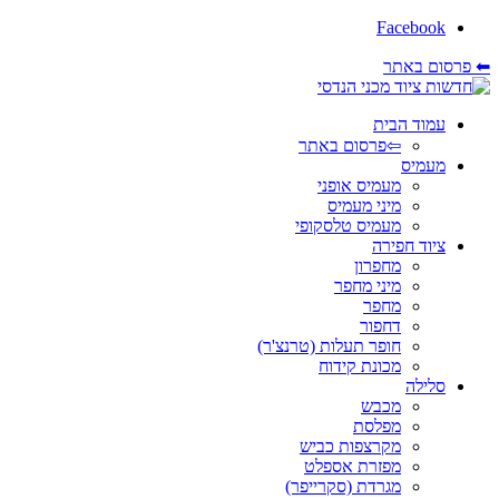
Facebook
⬅ פרסום באתר
עמוד הבית
⇦פרסום באתר
מעמיס
מעמיס אופני
מיני מעמיס
מעמיס טלסקופי
ציוד חפירה
מחפרון
מיני מחפר
מחפר
דחפור
חופר תעלות (טרנצ'ר)
מכונת קידוח
סלילה
מכבש
מפלסת
מקרצפות כביש
מפזרת אספלט
מגרדת (סקרייפר)