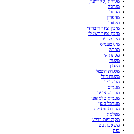
מגרדת (סקרייפר)
מגרסה
מחפר
מחפרון
מיחזור
מיכון וציוד היברידי
מיכון וציוד חשמלי
מיני מחפר
מיני מעמיס
מכבש
מכונת קידוח
מלגזה
מלגזון
מלגזות חשמל
מלגזת דיזל
מנוף נייד
מעמיס
מעמיס אופני
מעמיס טלסקופי
מערבל בטון
מפזרת אספלט
מפלסת
מקרצפות כביש
משאבת בטון
נפה