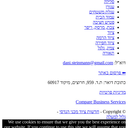
סלילה
עגורן
עגלת משטחים
עמוד הבית
פטיש חציבה
צבת, מרסק, ריפר
ציוד
ציוד הרמה
ציוד חפירה
צמיג, גלגל
תאורה
דוא"ל:
dani.steinmann@gmail.com
⬅ פרסום באתר
כתובת דואר: ת.ד. 959, חרוצים, מיקוד 60917
מדיניות פרטיות
Compare Business Services
© ‫Copyright -
חדשות ציוד מכני הנדסי
-
גלול למעלה
We use cookies to ensure that we give you the best experience on
our website. If you continue to use this site we will assume that you