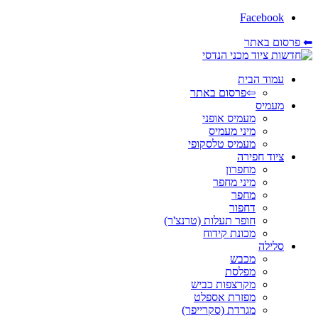
Facebook
⬅ פרסום באתר
עמוד הבית
⇦פרסום באתר
מעמיס
מעמיס אופני
מיני מעמיס
מעמיס טלסקופי
ציוד חפירה
מחפרון
מיני מחפר
מחפר
דחפור
חופר תעלות (טרנצ'ר)
מכונת קידוח
סלילה
מכבש
מפלסת
מקרצפות כביש
מפזרת אספלט
מגרדת (סקרייפר)