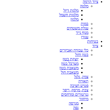
ציוד הרמה
מלגזה
מלגזת דיזל
מלגזות חשמל
מלגזון
במות
עגלת משטחים
מנוף נייד
עגורן
בטיחות
ציוד
כלי עבודה ואביזרים
בטון וחול
יוצקת בטון
מערבל בטון
משאבת בטון
משאבת חול
צמיג, גלגל
תאורה
פטיש חציבה
צבת, מרסק, ריפר
גנרטורים ומדחסים
מיחזור
מגרסה
נפה