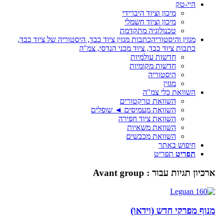
היי-טק
מיכון וציוד היברידי
מיכון וציוד חשמלי
טכנולוגיה מתקדמת
מגזין והיסטוריה
כתבות מגזין ציוד כבד, היסטוריה של ציוד כבד,
כתבות ציוד כבד, ציוד מכני הנדסי, צמ"ה
חדשות עולמיות
חדשות מקומיות
היסטוריה
מגזין
השוואת כלי צמ"ה
השוואת טרקטורים
השוואת מעמיסים ◄ שופלים
השוואת ציוד חפירה
השוואת משאיות
השוואת מכבשים
חיפוש באתר
תפריט
תפריט
ארכיון תגיות עבור :
Avant group
מנוף מפרקי חדש (וידאו)