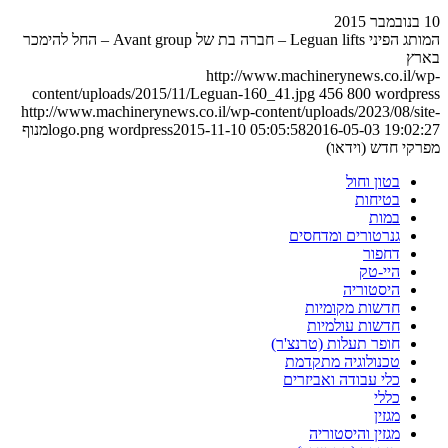
10 בנובמבר 2015
המותג הפיני Leguan lifts – חברה בת של Avant group – החל להימכר
בארץ
http://www.machinerynews.co.il/wp-
content/uploads/2015/11/Leguan-160_41.jpg
456
800
wordpress
http://www.machinerynews.co.il/wp-content/uploads/2023/08/site-
2016-05-03 19:02:27
2015-11-10 05:05:58
wordpress
logo.png
מנוף
מפרקי חדש (וידאו)
בטון וחול
בטיחות
במות
גנרטורים ומדחסים
דחפור
היי-טק
היסטוריה
חדשות מקומיות
חדשות עולמיות
חופר תעלות (טרנצ'ר)
טכנולוגיה מתקדמת
כלי עבודה ואביזרים
כללי
מגזין
מגזין והיסטוריה