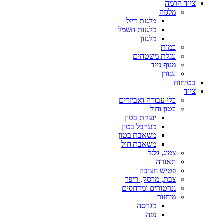
ציוד הרמה
מלגזה
מלגזת דיזל
מלגזות חשמל
מלגזון
במות
עגלת משטחים
מנוף נייד
עגורן
בטיחות
ציוד
כלי עבודה ואביזרים
בטון וחול
יוצקת בטון
מערבל בטון
משאבת בטון
משאבת חול
צמיג, גלגל
תאורה
פטיש חציבה
צבת, מרסק, ריפר
גנרטורים ומדחסים
מיחזור
מגרסה
נפה