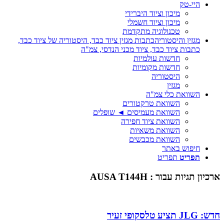
היי-טק
מיכון וציוד היברידי
מיכון וציוד חשמלי
טכנולוגיה מתקדמת
מגזין והיסטוריה
כתבות מגזין ציוד כבד, היסטוריה של ציוד כבד,
כתבות ציוד כבד, ציוד מכני הנדסי, צמ"ה
חדשות עולמיות
חדשות מקומיות
היסטוריה
מגזין
השוואת כלי צמ"ה
השוואת טרקטורים
השוואת מעמיסים ◄ שופלים
השוואת ציוד חפירה
השוואת משאיות
השוואת מכבשים
חיפוש באתר
תפריט
תפריט
ארכיון תגיות עבור :
AUSA T144H
חדש: JLG תציע טלסקופי זעיר