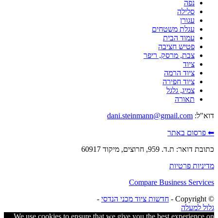
נפה
סלילה
עגורן
עגלת משטחים
עמוד הבית
פטיש חציבה
צבת, מרסק, ריפר
ציוד
ציוד הרמה
ציוד חפירה
צמיג, גלגל
תאורה
דוא"ל:
dani.steinmann@gmail.com
⬅ פרסום באתר
כתובת דואר: ת.ד. 959, חרוצים, מיקוד 60917
מדיניות פרטיות
Compare Business Services
© ‫Copyright -
חדשות ציוד מכני הנדסי
-
גלול למעלה
We use cookies to ensure that we give you the best experience on