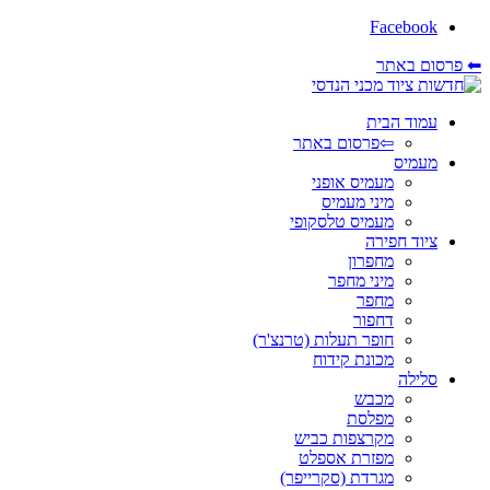
Facebook
⬅ פרסום באתר
עמוד הבית
⇦פרסום באתר
מעמיס
מעמיס אופני
מיני מעמיס
מעמיס טלסקופי
ציוד חפירה
מחפרון
מיני מחפר
מחפר
דחפור
חופר תעלות (טרנצ'ר)
מכונת קידוח
סלילה
מכבש
מפלסת
מקרצפות כביש
מפזרת אספלט
מגרדת (סקרייפר)