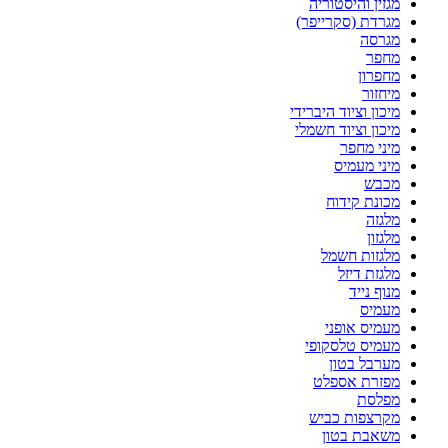
מגזין והיסטוריה
מגרדת (סקרייפר)
מגרסה
מחפר
מחפרון
מיחזור
מיכון וציוד היברידי
מיכון וציוד חשמלי
מיני מחפר
מיני מעמיס
מכבש
מכונת קידוח
מלגזה
מלגזון
מלגזות חשמל
מלגזת דיזל
מנוף נייד
מעמיס
מעמיס אופני
מעמיס טלסקופי
מערבל בטון
מפזרת אספלט
מפלסת
מקרצפות כביש
משאבת בטון