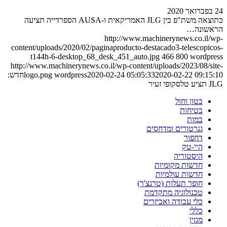
24 בפברואר 2020
כתוצאה משת"פ בין JLG האמריקאית ו-AUSA הספרדייה תציעה
הראשונה…
http://www.machinerynews.co.il/wp-
content/uploads/2020/02/paginaproducto-destacado3-telescopicos-
t144h-6-desktop_68_desk_451_auto.jpg
466
800
wordpress
http://www.machinerynews.co.il/wp-content/uploads/2023/08/site-
2020-02-22 09:15:10
2020-02-24 05:05:33
wordpress
logo.png
חדש:
JLG תציע טלסקופי זעיר
בטון וחול
בטיחות
במות
גנרטורים ומדחסים
דחפור
היי-טק
היסטוריה
חדשות מקומיות
חדשות עולמיות
חופר תעלות (טרנצ'ר)
טכנולוגיה מתקדמת
כלי עבודה ואביזרים
כללי
מגזין