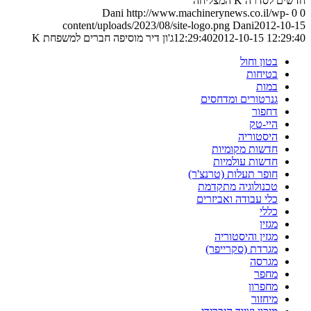
חדשים לסדרה K המצליחה
Dani
http://www.machinerynews.co.il/wp-
0
0
content/uploads/2023/08/site-logo.png
Dani
2012-10-15
2012-10-15 12:29:40
12:29:40
ג'ון דיר מוסיפה חברים למשפחת K
בטון וחול
בטיחות
במות
גנרטורים ומדחסים
דחפור
היי-טק
היסטוריה
חדשות מקומיות
חדשות עולמיות
חופר תעלות (טרנצ'ר)
טכנולוגיה מתקדמת
כלי עבודה ואביזרים
כללי
מגזין
מגזין והיסטוריה
מגרדת (סקרייפר)
מגרסה
מחפר
מחפרון
מיחזור