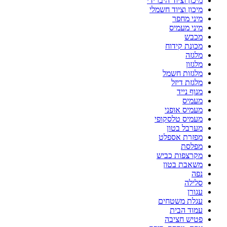
מיכון וציוד היברידי
מיכון וציוד חשמלי
מיני מחפר
מיני מעמיס
מכבש
מכונת קידוח
מלגזה
מלגזון
מלגזות חשמל
מלגזת דיזל
מנוף נייד
מעמיס
מעמיס אופני
מעמיס טלסקופי
מערבל בטון
מפזרת אספלט
מפלסת
מקרצפות כביש
משאבת בטון
נפה
סלילה
עגורן
עגלת משטחים
עמוד הבית
פטיש חציבה