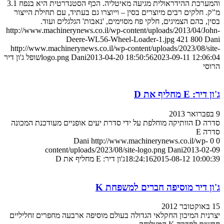
והמערכת ההידראולית מגיעה מאיטליה. הכף הסטנדרטית היא בנפח 3.1
מ"ק. חלקים רבים מיוצרים בסין – וייוצרו גם בעתיד, עם תחילת הייצור
בסין, בהם הצמיגים, חלקי פח מסוימים, 'נאבות' הגלגלים ועוד.
http://www.machinerynews.co.il/wp-content/uploads/2013/04/John-
Deere-WL56-Wheel-Loader-1.jpg
421
800
Dani
http://www.machinerynews.co.il/wp-content/uploads/2023/08/site-
2023-09-11 12:06:04
2013-04-20 18:50:56
Dani
logo.png
שופל ג'ון דיר
הרוסי
ג'ון דיר: E מחליף את D
9 בפברואר 2013
סדרה D הוותיקה מוחלפת על ידי סדרת יעים אופניים מעודכנת המכונה
סדרה E
Dani
http://www.machinerynews.co.il/wp-
0
0
content/uploads/2023/08/site-logo.png
Dani
2013-02-09
2015-08-12 10:00:39
18:24:16
ג'ון דיר: E מחליף את D
ג'ון דיר מוסיפה חברים למשפחת K
15 באוקטובר 2012
יצרנית המיכון החקלאי הגדולה בעולם מוסיפה ארבעה מחפרים זחליליים