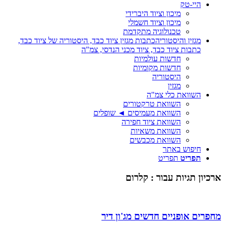
היי-טק
מיכון וציוד היברידי
מיכון וציוד חשמלי
טכנולוגיה מתקדמת
מגזין והיסטוריה
כתבות מגזין ציוד כבד, היסטוריה של ציוד כבד,
כתבות ציוד כבד, ציוד מכני הנדסי, צמ"ה
חדשות עולמיות
חדשות מקומיות
היסטוריה
מגזין
השוואת כלי צמ"ה
השוואת טרקטורים
השוואת מעמיסים ◄ שופלים
השוואת ציוד חפירה
השוואת משאיות
השוואת מכבשים
חיפוש באתר
תפריט
תפריט
ארכיון תגיות עבור :
קלרום
מחפרים אופניים חדשים מג'ון דיר