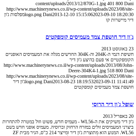
content/uploads/2013/12/870G-1.jpg
401
800
Dani
http://www.machinerynews.co.il/wp-content/uploads/2023/08/site-
2023-09-10 18:20:30
2013-12-10 15:15:06
Dani
logo.png
מפלסות ג'ון
דיר מיישרות קו
ג'ון דיר חושפת צמד מעמיסים קומפקטים
23 באוגוסט 2013
חשיפת דגמי ה-204K וה-304K החדשים מגלה את המעמיסים האופניים
הקומפקטיים אי פעם בהיצע ג'ון דיר
http://www.machinerynews.co.il/wp-content/uploads/2013/08/John-
Deere-304K4-1.jpg
518
800
Dani
http://www.machinerynews.co.il/wp-content/uploads/2023/08/site-
2023-09-11 11:41:49
2013-08-23 18:19:53
Dani
logo.png
ג'ון דיר
חושפת צמד מעמיסים קומפקטים
שופל ג'ון דיר הרוסי
20 באפריל 2013
ג'ון דיר משיקים את ה-WL56 - מעמיס חדש, פשוט וזול במטרה להתחרות
ביצרני המעמיסים זולים במזרח הרחוק וברוסיה. מעמיס אופני חדש בשם
WL56. המנוע הוא מתוצרת ג'ון דיר ומייצר 214 כ"ס, הגיר מבית ZF