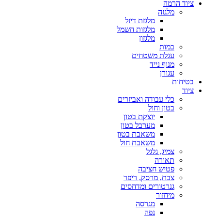
ציוד הרמה
מלגזה
מלגזת דיזל
מלגזות חשמל
מלגזון
במות
עגלת משטחים
מנוף נייד
עגורן
בטיחות
ציוד
כלי עבודה ואביזרים
בטון וחול
יוצקת בטון
מערבל בטון
משאבת בטון
משאבת חול
צמיג, גלגל
תאורה
פטיש חציבה
צבת, מרסק, ריפר
גנרטורים ומדחסים
מיחזור
מגרסה
נפה