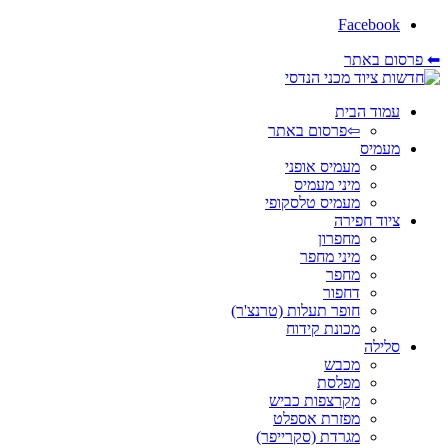
Facebook
⬅ פרסום באתר
עמוד הבית
⇦פרסום באתר
מעמיס
מעמיס אופני
מיני מעמיס
מעמיס טלסקופי
ציוד חפירה
מחפרון
מיני מחפר
מחפר
דחפור
חופר תעלות (טרנצ'ר)
מכונת קידוח
סלילה
מכבש
מפלסת
מקרצפות כביש
מפזרת אספלט
מגרדת (סקרייפר)