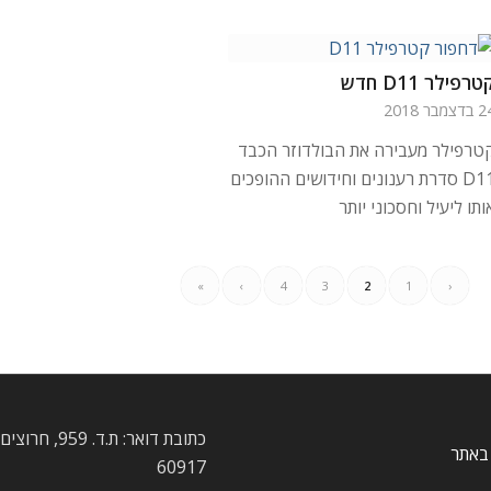
טרפילר D11 חדש
דצמבר 2018
טרפילר מעבירה את הבולדוזר הכבד
D11 סדרת רענונים וחידושים ההופכים
ותו ליעיל וחסכוני יותר
»
›
4
3
2
1
‹
כתובת דואר: ת.ד. 959
באתר
60917