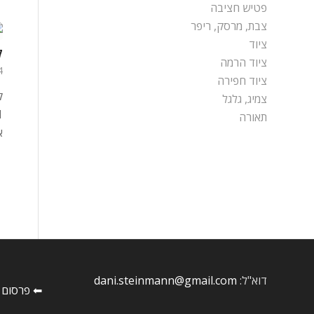
פטיש חציבה
צבת, מרסק, ריפר
ציוד
ק
ציוד הרמה
24 ב
ציוד חפירה
ק
צמיג, גלגל
תאורה
א
דוא"ל:
dani.steinmann@gmail.com
⬅ פרסום 