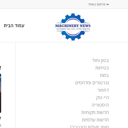
⬅ פרסום באתר
עמוד הבית
בטון וחול
א
בטיחות
במות
גנרטורים ומדחסים
דחפור
היי-טק
היסטוריה
חדשות מקומיות
קט
חדשות עולמיות
4 ביוני
חופר תעלות (טרנצ'ר)