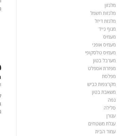
ה
מלגזון
מ
מלגזות חשמל
מלגזת דיזל
מנוף נייד
מעמיס
מעמיס אופני
מעמיס טלסקופי
מערבל בטון
מפזרת אספלט
מפלסת
מי
מקרצפות כביש
13 בא
משאבת בטון
נפה
ב
סלילה
נ
עגורן
עגלת משטחים
עמוד הבית