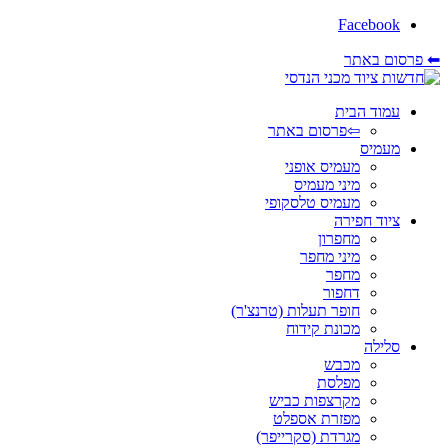
Facebook
⬅ פרסום באתר
עמוד הבית
⇦פרסום באתר
מעמיס
מעמיס אופני
מיני מעמיס
מעמיס טלסקופי
ציוד חפירה
מחפרון
מיני מחפר
מחפר
דחפור
חופר תעלות (טרנצ'ר)
מכונת קידוח
סלילה
מכבש
מפלסת
מקרצפות כביש
מפזרת אספלט
מגרדת (סקרייפר)