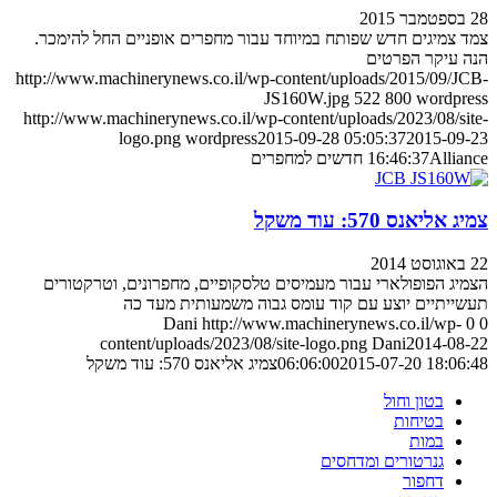
28 בספטמבר 2015
צמד צמיגים חדש שפותח במיוחד עבור מחפרים אופניים החל להימכר.
הנה עיקר הפרטים
http://www.machinerynews.co.il/wp-content/uploads/2015/09/JCB-
JS160W.jpg
522
800
wordpress
http://www.machinerynews.co.il/wp-content/uploads/2023/08/site-
logo.png
wordpress
2015-09-28 05:05:37
2015-09-23
Alliance חדשים למחפרים
16:46:37
צמיג אליאנס 570: עוד משקל
22 באוגוסט 2014
הצמיג הפופולארי עבור מעמיסים טלסקופיים, מחפרונים, וטרקטורים
תעשייתיים יוצע עם קוד עומס גבוה משמעותית מעד כה
Dani
http://www.machinerynews.co.il/wp-
0
0
content/uploads/2023/08/site-logo.png
Dani
2014-08-22
2015-07-20 18:06:48
06:06:00
צמיג אליאנס 570: עוד משקל
בטון וחול
בטיחות
במות
גנרטורים ומדחסים
דחפור