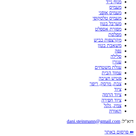
מנוף נייד
מעמיס
מעמיס אופני
מעמיס טלסקופי
מערבל בטון
מפזרת אספלט
מפלסת
מקרצפות כביש
משאבת בטון
נפה
סלילה
עגורן
עגלת משטחים
עמוד הבית
פטיש חציבה
צבת, מרסק, ריפר
ציוד
ציוד הרמה
ציוד חפירה
צמיג, גלגל
תאורה
דוא"ל:
dani.steinmann@gmail.com
⬅ פרסום באתר