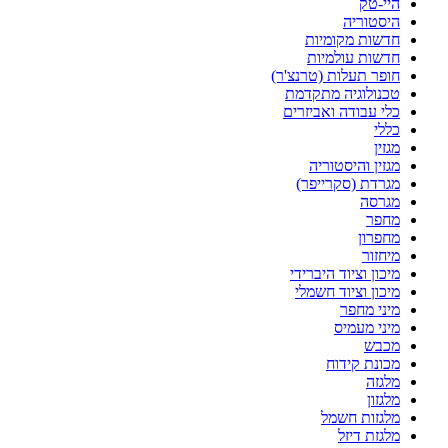
היי-טק
היסטוריה
חדשות מקומיות
חדשות עולמיות
חופר תעלות (טרנצ'ר)
טכנולוגיה מתקדמת
כלי עבודה ואביזרים
כללי
מגזין
מגזין והיסטוריה
מגרדת (סקרייפר)
מגרסה
מחפר
מחפרון
מיחזור
מיכון וציוד היברידי
מיכון וציוד חשמלי
מיני מחפר
מיני מעמיס
מכבש
מכונת קידוח
מלגזה
מלגזון
מלגזות חשמל
מלגזת דיזל