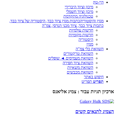
היי-טק
מיכון וציוד היברידי
מיכון וציוד חשמלי
טכנולוגיה מתקדמת
מגזין והיסטוריה
כתבות מגזין ציוד כבד, היסטוריה של ציוד כבד,
כתבות ציוד כבד, ציוד מכני הנדסי, צמ"ה
חדשות עולמיות
חדשות מקומיות
היסטוריה
מגזין
השוואת כלי צמ"ה
השוואת טרקטורים
השוואת מעמיסים ◄ שופלים
השוואת ציוד חפירה
השוואת משאיות
השוואת מכבשים
חיפוש באתר
תפריט
תפריט
ארכיון תגיות עבור :
צמיג אליאנס
הצמיג לתנאים קשים