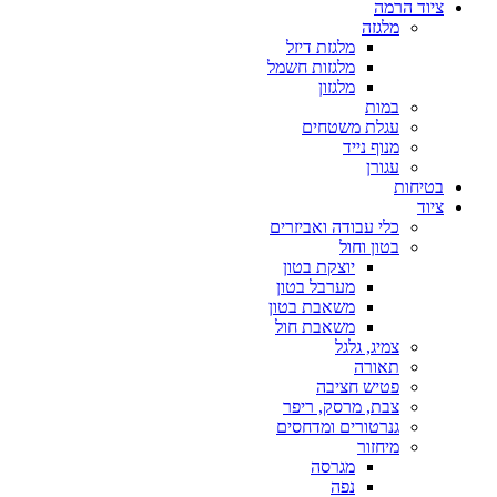
ציוד הרמה
מלגזה
מלגזת דיזל
מלגזות חשמל
מלגזון
במות
עגלת משטחים
מנוף נייד
עגורן
בטיחות
ציוד
כלי עבודה ואביזרים
בטון וחול
יוצקת בטון
מערבל בטון
משאבת בטון
משאבת חול
צמיג, גלגל
תאורה
פטיש חציבה
צבת, מרסק, ריפר
גנרטורים ומדחסים
מיחזור
מגרסה
נפה