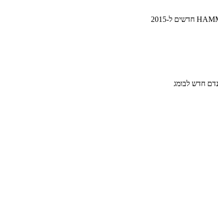
דם חדש לבומג