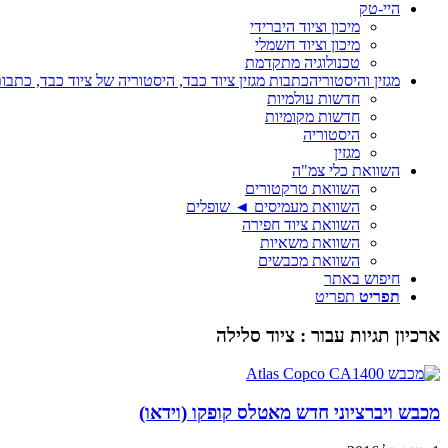
היי-טק
מיכון וציוד היברידי
מיכון וציוד חשמלי
טכנולוגיה מתקדמת
מגזין והיסטוריה
כתבות מגזין ציוד כבד, היסטוריה של ציוד כבד, כתבות
חדשות עולמיות
חדשות מקומיות
היסטוריה
מגזין
השוואת כלי צמ"ה
השוואת טרקטורים
השוואת מעמיסים ◄ שופלים
השוואת ציוד חפירה
השוואת משאיות
השוואת מכבשים
חיפוש באתר
תפריט
תפריט
ארכיון תגיות עבור :
ציוד סלילה
מכבש ויברציוני חדש מאטלס קופקו (וידאו)