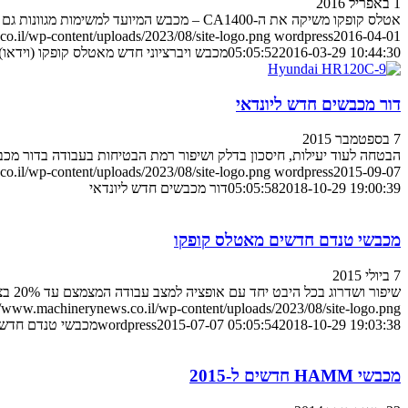
1 באפריל 2016
אטלס קופקו משיקה את ה-CA1400 – מכבש המיועד למשימות מגוונות גם בתנאי עבודה משובשים וקשים להתניידות
o.il/wp-content/uploads/2023/08/site-logo.png
wordpress
2016-04-01
2016-03-29 10:44:30
05:05:52
מכבש ויברציוני חדש מאטלס קופקו (וידאו)
דור מכבשים חדש ליונדאי
7 בספטמבר 2015
הבטחה לעוד יעילות, חיסכון בדלק ושיפור רמת הבטיחות בעבודה בדור מכב
o.il/wp-content/uploads/2023/08/site-logo.png
wordpress
2015-09-07
2018-10-29 19:00:39
05:05:58
דור מכבשים חדש ליונדאי
מכבשי טנדם חדשים מאטלס קופקו
7 ביולי 2015
שיפור ושדרוג בכל היבט יחד עם אופציה למצב עבודה המצמצם עד 20% בצריכת הדלק הם עיקר החדשות אצל צמד המכבשים החדש משבדיה
//www.machinerynews.co.il/wp-content/uploads/2023/08/site-logo.png
2018-10-29 19:03:38
2015-07-07 05:05:54
wordpress
מכבשי טנדם חדשי
מכבשי HAMM חדשים ל-2015