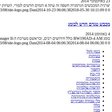
23 באוקטובר 2014
יצרנית המכבשים הגרמנייה חשפה זה עתה 4 דגמים חדשים לגמרי. השיווק יחל בינואר 2015
3/08/site-logo.png
Dani
2014-10-23 06:06:38
2018-05-30 16:11:09
0
0
מכבש טנדם חדש לבומג
4 באוגוסט 2014
בומג BW190AD-4 AM כולל חידושים רבים, ובראשם מערכת ה-Asphalt Manager II המתקדמת המתיימרת לחסוך לא מעט בהוצאות
/08/site-logo.png
Dani
2014-08-04 06:06:30
2014-08-04 06:06:30
0
0
בטון וחול
בטיחות
במות
גנרטורים ומדחסים
דחפור
היי-טק
היסטוריה
חדשות מקומיות
חדשות עולמיות
חופר תעלות (טרנצ'ר)
טכנולוגיה מתקדמת
כלי עבודה ואביזרים
כללי
מגזין