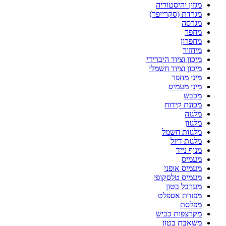
מגזין והיסטוריה
מגרדת (סקרייפר)
מגרסה
מחפר
מחפרון
מיחזור
מיכון וציוד היברידי
מיכון וציוד חשמלי
מיני מחפר
מיני מעמיס
מכבש
מכונת קידוח
מלגזה
מלגזון
מלגזות חשמל
מלגזת דיזל
מנוף נייד
מעמיס
מעמיס אופני
מעמיס טלסקופי
מערבל בטון
מפזרת אספלט
מפלסת
מקרצפות כביש
משאבת בטון