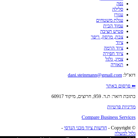
נפה
סלילה
עגורן
עגלת משטחים
עמוד הבית
פטיש חציבה
צבת, מרסק, ריפר
ציוד
ציוד הרמה
ציוד חפירה
צמיג, גלגל
תאורה
דוא"ל:
dani.steinmann@gmail.com
⬅ פרסום באתר
כתובת דואר: ת.ד. 959, חרוצים, מיקוד 60917
מדיניות פרטיות
Compare Business Services
© ‫Copyright -
חדשות ציוד מכני הנדסי
-
גלול למעלה