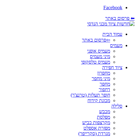
Facebook
⬅ פרסום באתר
עמוד הבית
⇦פרסום באתר
מעמיס
מעמיס אופני
מיני מעמיס
מעמיס טלסקופי
ציוד חפירה
מחפרון
מיני מחפר
מחפר
דחפור
חופר תעלות (טרנצ'ר)
מכונת קידוח
סלילה
מכבש
מפלסת
מקרצפות כביש
מפזרת אספלט
מגרדת (סקרייפר)