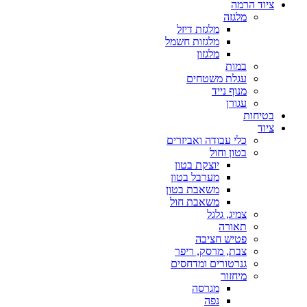
ציוד הרמה
מלגזה
מלגזת דיזל
מלגזות חשמל
מלגזון
במות
עגלת משטחים
מנוף נייד
עגורן
בטיחות
ציוד
כלי עבודה ואביזרים
בטון וחול
יוצקת בטון
מערבל בטון
משאבת בטון
משאבת חול
צמיג, גלגל
תאורה
פטיש חציבה
צבת, מרסק, ריפר
גנרטורים ומדחסים
מיחזור
מגרסה
נפה