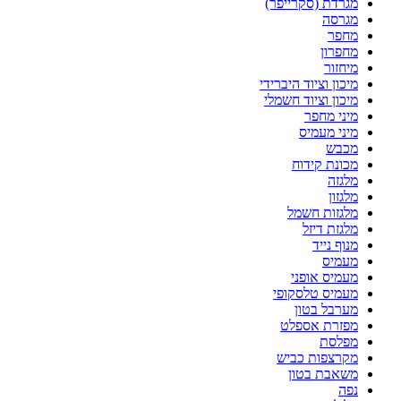
מגרדת (סקרייפר)
מגרסה
מחפר
מחפרון
מיחזור
מיכון וציוד היברידי
מיכון וציוד חשמלי
מיני מחפר
מיני מעמיס
מכבש
מכונת קידוח
מלגזה
מלגזון
מלגזות חשמל
מלגזת דיזל
מנוף נייד
מעמיס
מעמיס אופני
מעמיס טלסקופי
מערבל בטון
מפזרת אספלט
מפלסת
מקרצפות כביש
משאבת בטון
נפה