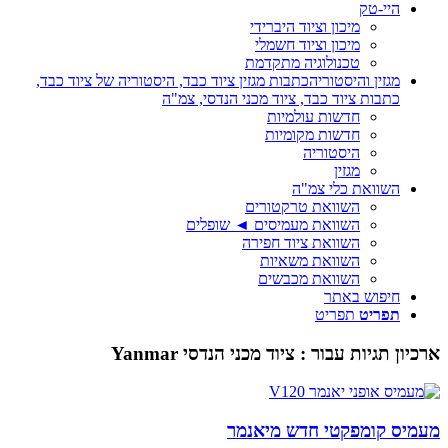
היי-טק
מיכון וציוד היברידי
מיכון וציוד חשמלי
טכנולוגיה מתקדמת
מגזין והיסטוריה
כתבות מגזין ציוד כבד, היסטוריה של ציוד כבד,
כתבות ציוד כבד, ציוד מכני הנדסי, צמ"ה
חדשות עולמיות
חדשות מקומיות
היסטוריה
מגזין
השוואת כלי צמ"ה
השוואת טרקטורים
השוואת מעמיסים ◄ שופלים
השוואת ציוד חפירה
השוואת משאיות
השוואת מכבשים
חיפוש באתר
תפריט
תפריט
ארכיון תגיות עבור :
ציוד מכני הנדסי Yanmar
מעמיס קומפקטי חדש מיאנמר