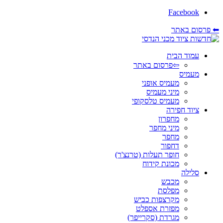
Facebook
⬅ פרסום באתר
עמוד הבית
⇦פרסום באתר
מעמיס
מעמיס אופני
מיני מעמיס
מעמיס טלסקופי
ציוד חפירה
מחפרון
מיני מחפר
מחפר
דחפור
חופר תעלות (טרנצ'ר)
מכונת קידוח
סלילה
מכבש
מפלסת
מקרצפות כביש
מפזרת אספלט
מגרדת (סקרייפר)