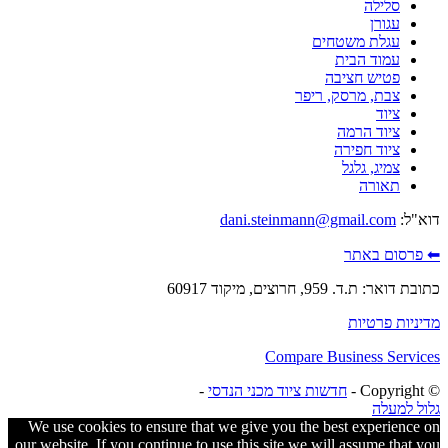
סלילה
עגורן
עגלת משטחים
עמוד הבית
פטיש חציבה
צבת, מרסק, ריפר
ציוד
ציוד הרמה
ציוד חפירה
צמיג, גלגל
תאורה
דוא"ל:
dani.steinmann@gmail.com
⬅ פרסום באתר
כתובת דואר: ת.ד. 959, חרוצים, מיקוד 60917
מדיניות פרטיות
Compare Business Services
© ‫Copyright -
חדשות ציוד מכני הנדסי
-
גלול למעלה
We use cookies to ensure that we give you the best experience on
our website. If you continue to use this site we will assume that you