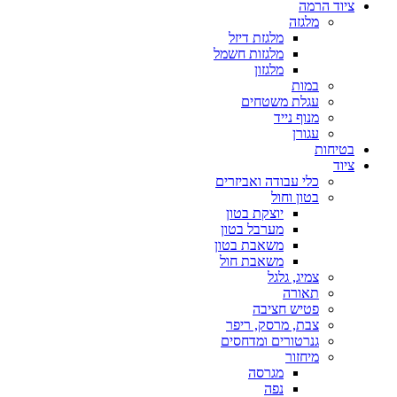
ציוד הרמה
מלגזה
מלגזת דיזל
מלגזות חשמל
מלגזון
במות
עגלת משטחים
מנוף נייד
עגורן
בטיחות
ציוד
כלי עבודה ואביזרים
בטון וחול
יוצקת בטון
מערבל בטון
משאבת בטון
משאבת חול
צמיג, גלגל
תאורה
פטיש חציבה
צבת, מרסק, ריפר
גנרטורים ומדחסים
מיחזור
מגרסה
נפה