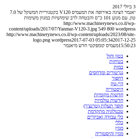
3 ביולי 2017
יאנמר הציגה באירופה את המעמיס V120 בקטגוריית המשקל של 7.0
טון, עם מנוע 101 כ"ס והבטחה לרב שימושיות במגוון משימות
http://www.machinerynews.co.il/wp-
content/uploads/2017/07/Yanmar-V120-3.jpg
549
800
wordpress
http://www.machinerynews.co.il/wp-content/uploads/2023/08/site-
logo.png
wordpress
2017-07-03 05:05:34
2017-12-25
15:50:23
מעמיס קומפקטי חדש מיאנמר
בטון וחול
בטיחות
במות
גנרטורים ומדחסים
דחפור
היי-טק
היסטוריה
חדשות מקומיות
חדשות עולמיות
חופר תעלות (טרנצ'ר)
טכנולוגיה מתקדמת
כלי עבודה ואביזרים
כללי
מגזין
מגזין והיסטוריה