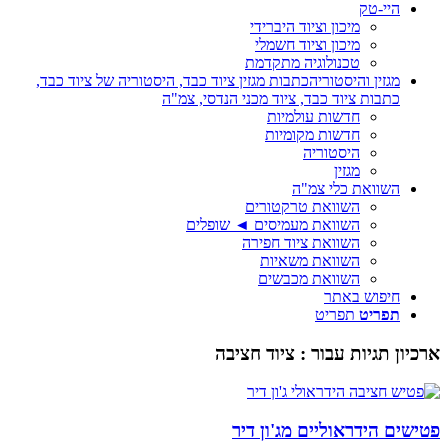
היי-טק
מיכון וציוד היברידי
מיכון וציוד חשמלי
טכנולוגיה מתקדמת
מגזין והיסטוריה
כתבות מגזין ציוד כבד, היסטוריה של ציוד כבד,
כתבות ציוד כבד, ציוד מכני הנדסי, צמ"ה
חדשות עולמיות
חדשות מקומיות
היסטוריה
מגזין
השוואת כלי צמ"ה
השוואת טרקטורים
השוואת מעמיסים ◄ שופלים
השוואת ציוד חפירה
השוואת משאיות
השוואת מכבשים
חיפוש באתר
תפריט
תפריט
ארכיון תגיות עבור :
ציוד חציבה
פטישים הידראוליים מג'ון דיר