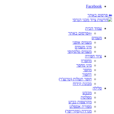
Facebook
⬅ פרסום באתר
עמוד הבית
⇦פרסום באתר
מעמיס
מעמיס אופני
מיני מעמיס
מעמיס טלסקופי
ציוד חפירה
מחפרון
מיני מחפר
מחפר
דחפור
חופר תעלות (טרנצ'ר)
מכונת קידוח
סלילה
מכבש
מפלסת
מקרצפות כביש
מפזרת אספלט
מגרדת (סקרייפר)