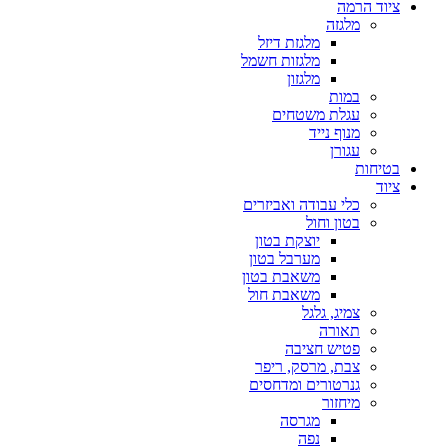
ציוד הרמה
מלגזה
מלגזת דיזל
מלגזות חשמל
מלגזון
במות
עגלת משטחים
מנוף נייד
עגורן
בטיחות
ציוד
כלי עבודה ואביזרים
בטון וחול
יוצקת בטון
מערבל בטון
משאבת בטון
משאבת חול
צמיג, גלגל
תאורה
פטיש חציבה
צבת, מרסק, ריפר
גנרטורים ומדחסים
מיחזור
מגרסה
נפה