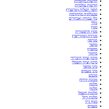
חדשות מקומיות
חדשות עולמיות
חופר תעלות (טרנצ'ר)
טכנולוגיה מתקדמת
כלי עבודה ואביזרים
כללי
מגזין
מגזין והיסטוריה
מגרדת (סקרייפר)
מגרסה
מחפר
מחפרון
מיחזור
מיכון וציוד היברידי
מיכון וציוד חשמלי
מיני מחפר
מיני מעמיס
מכבש
מכונת קידוח
מלגזה
מלגזון
מלגזות חשמל
מלגזת דיזל
מנוף נייד
מעמיס