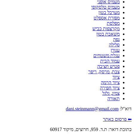
מעמיס אופני
מעמיס טלסקופי
מערבל בטון
מפזרת אספלט
מפלסת
מקרצפות כביש
משאבת בטון
נפה
סלילה
עגורן
עגלת משטחים
עמוד הבית
פטיש חציבה
צבת, מרסק, ריפר
ציוד
ציוד הרמה
ציוד חפירה
צמיג, גלגל
תאורה
דוא"ל:
dani.steinmann@gmail.com
⬅ פרסום באתר
כתובת דואר: ת.ד. 959, חרוצים, מיקוד 60917