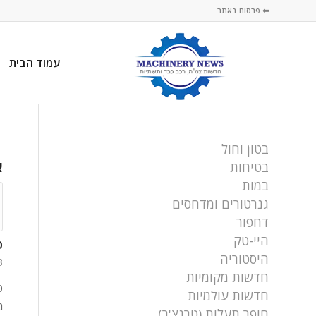
⬅ פרסום באתר
עמוד הבית
בטון וחול
א
בטיחות
במות
גנרטורים ומדחסים
דחפור
היי-טק
פ
היסטוריה
23 בפ
חדשות מקומיות
פ
חדשות עולמיות
מ
חופר תעלות (טרנצ'ר)