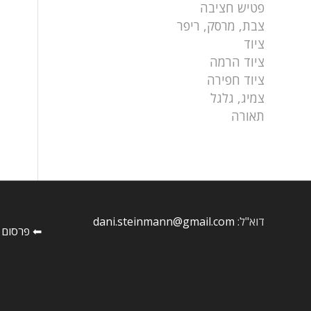
פטיש חציבה
צבת, מרסק, ריפר
ציוד
ציוד הרמה
ציוד חפירה
צמיג, גלגל
תאורה
דוא"ל:
dani.steinmann@gmail.com
⬅ פרסום 