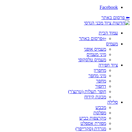
Facebook
⬅ פרסום באתר
עמוד הבית
⇦פרסום באתר
מעמיס
מעמיס אופני
מיני מעמיס
מעמיס טלסקופי
ציוד חפירה
מחפרון
מיני מחפר
מחפר
דחפור
חופר תעלות (טרנצ'ר)
מכונת קידוח
סלילה
מכבש
מפלסת
מקרצפות כביש
מפזרת אספלט
מגרדת (סקרייפר)