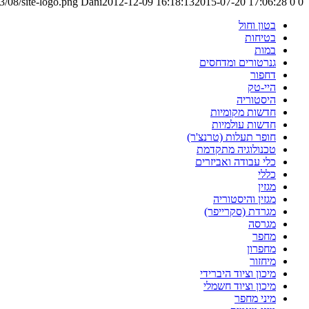
/08/site-logo.png
Dani
2012-12-09 16:18:13
2015-07-20 17:06:28
0
0
בטון וחול
בטיחות
במות
גנרטורים ומדחסים
דחפור
היי-טק
היסטוריה
חדשות מקומיות
חדשות עולמיות
חופר תעלות (טרנצ'ר)
טכנולוגיה מתקדמת
כלי עבודה ואביזרים
כללי
מגזין
מגזין והיסטוריה
מגרדת (סקרייפר)
מגרסה
מחפר
מחפרון
מיחזור
מיכון וציוד היברידי
מיכון וציוד חשמלי
מיני מחפר