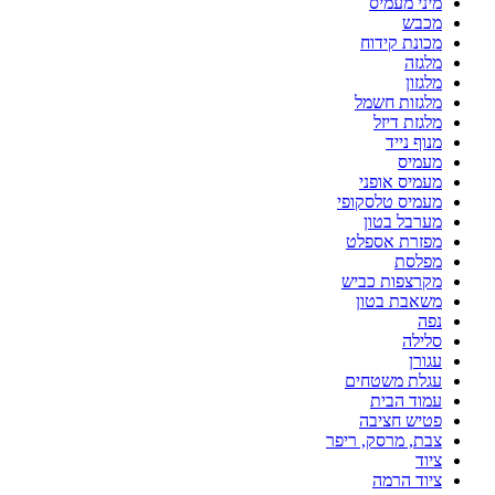
מיני מעמיס
מכבש
מכונת קידוח
מלגזה
מלגזון
מלגזות חשמל
מלגזת דיזל
מנוף נייד
מעמיס
מעמיס אופני
מעמיס טלסקופי
מערבל בטון
מפזרת אספלט
מפלסת
מקרצפות כביש
משאבת בטון
נפה
סלילה
עגורן
עגלת משטחים
עמוד הבית
פטיש חציבה
צבת, מרסק, ריפר
ציוד
ציוד הרמה