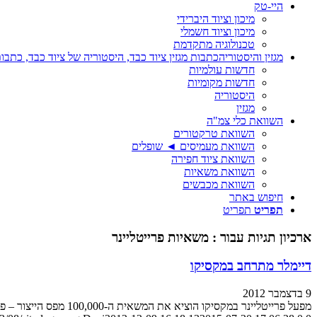
היי-טק
מיכון וציוד היברידי
מיכון וציוד חשמלי
טכנולוגיה מתקדמת
מגזין והיסטוריה
כתבות מגזין ציוד כבד, היסטוריה של ציוד כבד, כתבות
חדשות עולמיות
חדשות מקומיות
היסטוריה
מגזין
השוואת כלי צמ"ה
השוואת טרקטורים
השוואת מעמיסים ◄ שופלים
השוואת ציוד חפירה
השוואת משאיות
השוואת מכבשים
חיפוש באתר
תפריט
תפריט
ארכיון תגיות עבור :
משאיות פרייטליינר
דיימלר מתרחב במקסיקו
9 בדצמבר 2012
מפעל פרייטליינר במקסיקו הוציא את המשאית ה-100,000 מפס הייצור – פחות מארבע שנים מאז נפתח