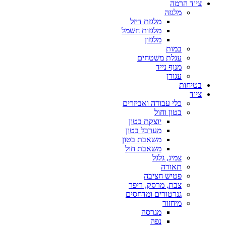
ציוד הרמה
מלגזה
מלגזת דיזל
מלגזות חשמל
מלגזון
במות
עגלת משטחים
מנוף נייד
עגורן
בטיחות
ציוד
כלי עבודה ואביזרים
בטון וחול
יוצקת בטון
מערבל בטון
משאבת בטון
משאבת חול
צמיג, גלגל
תאורה
פטיש חציבה
צבת, מרסק, ריפר
גנרטורים ומדחסים
מיחזור
מגרסה
נפה