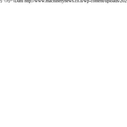
http://www.machinerynews.co.il/wp-content/uploads/2023
Dani
דיימלר מ