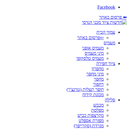
Facebook
⬅ פרסום באתר
עמוד הבית
⇦פרסום באתר
מעמיס
מעמיס אופני
מיני מעמיס
מעמיס טלסקופי
ציוד חפירה
מחפרון
מיני מחפר
מחפר
דחפור
חופר תעלות (טרנצ'ר)
מכונת קידוח
סלילה
מכבש
מפלסת
מקרצפות כביש
מפזרת אספלט
מגרדת (סקרייפר)