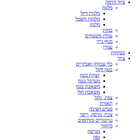
ציוד הרמה
מלגזה
מלגזת דיזל
מלגזות חשמל
מלגזון
במות
עגלת משטחים
מנוף נייד
עגורן
בטיחות
ציוד
כלי עבודה ואביזרים
בטון וחול
יוצקת בטון
מערבל בטון
משאבת בטון
משאבת חול
צמיג, גלגל
תאורה
פטיש חציבה
צבת, מרסק, ריפר
גנרטורים ומדחסים
מיחזור
מגרסה
נפה