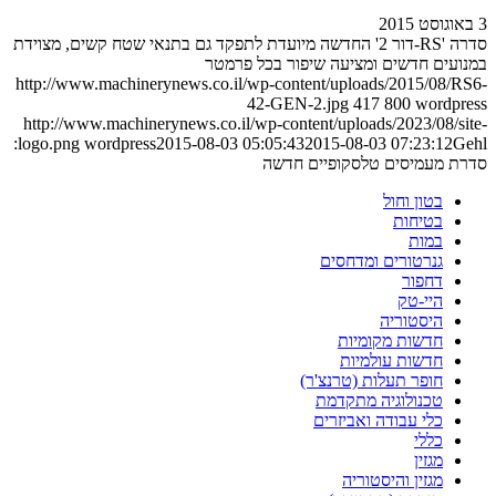
3 באוגוסט 2015
סדרה 'RS-דור 2' החדשה מיועדת לתפקד גם בתנאי שטח קשים, מצוידת
במנועים חדשים ומציעה שיפור בכל פרמטר
http://www.machinerynews.co.il/wp-content/uploads/2015/08/RS6-
42-GEN-2.jpg
417
800
wordpress
http://www.machinerynews.co.il/wp-content/uploads/2023/08/site-
Gehl:
logo.png
wordpress
2015-08-03 05:05:43
2015-08-03 07:23:12
סדרת מעמיסים טלסקופיים חדשה
בטון וחול
בטיחות
במות
גנרטורים ומדחסים
דחפור
היי-טק
היסטוריה
חדשות מקומיות
חדשות עולמיות
חופר תעלות (טרנצ'ר)
טכנולוגיה מתקדמת
כלי עבודה ואביזרים
כללי
מגזין
מגזין והיסטוריה