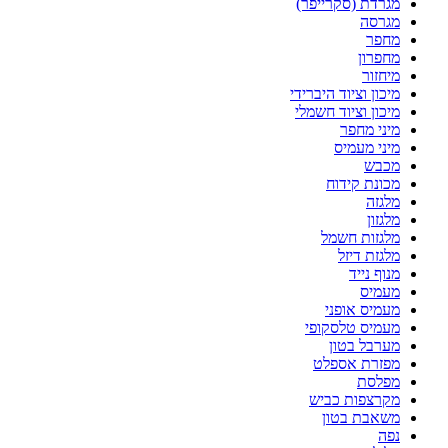
מגרדת (סקרייפר)
מגרסה
מחפר
מחפרון
מיחזור
מיכון וציוד היברידי
מיכון וציוד חשמלי
מיני מחפר
מיני מעמיס
מכבש
מכונת קידוח
מלגזה
מלגזון
מלגזות חשמל
מלגזת דיזל
מנוף נייד
מעמיס
מעמיס אופני
מעמיס טלסקופי
מערבל בטון
מפזרת אספלט
מפלסת
מקרצפות כביש
משאבת בטון
נפה