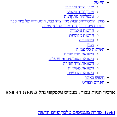
היי-טק
מיכון וציוד היברידי
מיכון וציוד חשמלי
טכנולוגיה מתקדמת
מגזין והיסטוריה
כתבות מגזין ציוד כבד, היסטוריה של ציוד כבד,
כתבות ציוד כבד, ציוד מכני הנדסי, צמ"ה
חדשות עולמיות
חדשות מקומיות
היסטוריה
מגזין
השוואת כלי צמ"ה
השוואת טרקטורים
השוואת מעמיסים ◄ שופלים
השוואת ציוד חפירה
השוואת משאיות
השוואת מכבשים
חיפוש באתר
תפריט
תפריט
ארכיון תגיות עבור :
מעמיס טלסקופי גהל RS8-44 GEN:2
Gehl: סדרת מעמיסים טלסקופיים חדשה