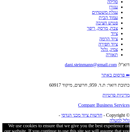
סלילה
עגורן
עגלת משטחים
עמוד הבית
פטיש חציבה
צבת, מרסק, ריפר
ציוד
ציוד הרמה
ציוד חפירה
צמיג, גלגל
תאורה
דוא"ל:
dani.steinmann@gmail.com
⬅ פרסום באתר
כתובת דואר: ת.ד. 959, חרוצים, מיקוד 60917
מדיניות פרטיות
Compare Business Services
© ‫Copyright -
חדשות ציוד מכני הנדסי
-
גלול למעלה
We use cookies to ensure that we give you the best experience on
our website. If you continue to use this site we will assume that you