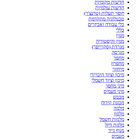
חדשות מקומיות
חדשות עולמיות
חופר תעלות (טרנצ'ר)
טכנולוגיה מתקדמת
כלי עבודה ואביזרים
כללי
מגזין
מגזין והיסטוריה
מגרדת (סקרייפר)
מגרסה
מחפר
מחפרון
מיחזור
מיכון וציוד היברידי
מיכון וציוד חשמלי
מיני מחפר
מיני מעמיס
מכבש
מכונת קידוח
מלגזה
מלגזון
מלגזות חשמל
מלגזת דיזל
מנוף נייד
מעמיס