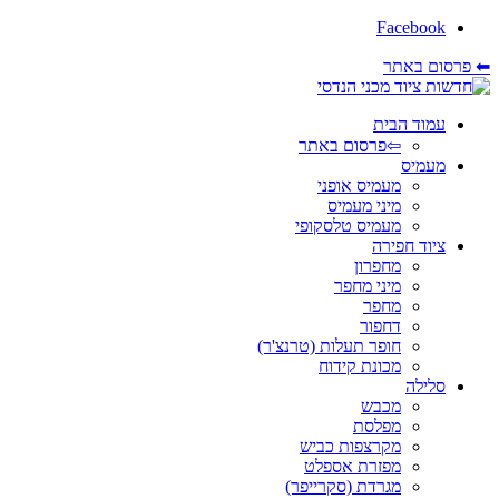
Facebook
⬅ פרסום באתר
עמוד הבית
⇦פרסום באתר
מעמיס
מעמיס אופני
מיני מעמיס
מעמיס טלסקופי
ציוד חפירה
מחפרון
מיני מחפר
מחפר
דחפור
חופר תעלות (טרנצ'ר)
מכונת קידוח
סלילה
מכבש
מפלסת
מקרצפות כביש
מפזרת אספלט
מגרדת (סקרייפר)