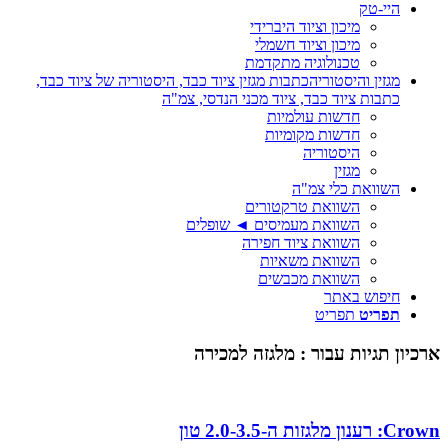
היי-טק
מיכון וציוד היברידי
מיכון וציוד חשמלי
טכנולוגיה מתקדמת
מגזין והיסטוריה
כתבות מגזין ציוד כבד, היסטוריה של ציוד כבד,
כתבות ציוד כבד, ציוד מכני הנדסי, צמ"ה
חדשות עולמיות
חדשות מקומיות
היסטוריה
מגזין
השוואת כלי צמ"ה
השוואת טרקטורים
השוואת מעמיסים ◄ שופלים
השוואת ציוד חפירה
השוואת משאיות
השוואת מכבשים
חיפוש באתר
תפריט
תפריט
ארכיון תגיות עבור :
מלגזה למכירה
Crown: רענון מלגזות ה-2.0-3.5 טון