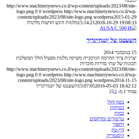
למבנה
http://www.machinerynews.co.il/wp-content/uploads/2023/08/site-
logo.png
0
0
wordpress
http://www.machinerynews.co.il/wp-
content/uploads/2023/08/site-logo.png
wordpress
2015-01-29
2018-10-29 19:08:33
15:14:21
מלגזות היגש חדשות מלינדה
השעטנז של יונגהיינריך
15 בנובמבר 2014
יצרנית ציוד ההרמה הגרמנייה משיקה מלגזת מפעיל הולך המשלבת
תכונות של שתי סדרות מוכרות
http://www.machinerynews.co.il/wp-content/uploads/2023/08/site-
logo.png
0
0
wordpress
http://www.machinerynews.co.il/wp-
content/uploads/2023/08/site-logo.png
wordpress
2014-11-15
2016-05-03 18:42:12
15:07:05
השעטנז של יונגהיינריך
עמוד 1 מ- 2
2
1
בטון וחול
בטיחות
במות
גנרטורים ומדחסים
דחפור
היי-טק
היסטוריה