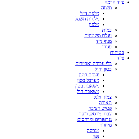
ציוד הרמה
מלגזה
מלגזת דיזל
מלגזות חשמל
מלגזון
במות
עגלת משטחים
מנוף נייד
עגורן
בטיחות
ציוד
כלי עבודה ואביזרים
בטון וחול
יוצקת בטון
מערבל בטון
משאבת בטון
משאבת חול
צמיג, גלגל
תאורה
פטיש חציבה
צבת, מרסק, ריפר
גנרטורים ומדחסים
מיחזור
מגרסה
נפה