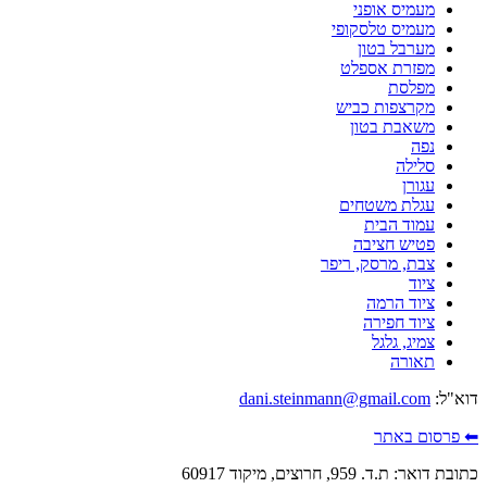
מעמיס אופני
מעמיס טלסקופי
מערבל בטון
מפזרת אספלט
מפלסת
מקרצפות כביש
משאבת בטון
נפה
סלילה
עגורן
עגלת משטחים
עמוד הבית
פטיש חציבה
צבת, מרסק, ריפר
ציוד
ציוד הרמה
ציוד חפירה
צמיג, גלגל
תאורה
דוא"ל:
dani.steinmann@gmail.com
⬅ פרסום באתר
כתובת דואר: ת.ד. 959, חרוצים, מיקוד 60917