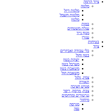
ציוד הרמה
מלגזה
מלגזת דיזל
מלגזות חשמל
מלגזון
במות
עגלת משטחים
מנוף נייד
עגורן
בטיחות
ציוד
כלי עבודה ואביזרים
בטון וחול
יוצקת בטון
מערבל בטון
משאבת בטון
משאבת חול
צמיג, גלגל
תאורה
פטיש חציבה
צבת, מרסק, ריפר
גנרטורים ומדחסים
מיחזור
מגרסה
נפה