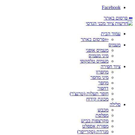
Facebook
⬅ פרסום באתר
עמוד הבית
⇦פרסום באתר
מעמיס
מעמיס אופני
מיני מעמיס
מעמיס טלסקופי
ציוד חפירה
מחפרון
מיני מחפר
מחפר
דחפור
חופר תעלות (טרנצ'ר)
מכונת קידוח
סלילה
מכבש
מפלסת
מקרצפות כביש
מפזרת אספלט
מגרדת (סקרייפר)