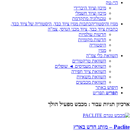
היי-טק
מיכון וציוד היברידי
מיכון וציוד חשמלי
טכנולוגיה מתקדמת
מגזין והיסטוריה
כתבות מגזין ציוד כבד, היסטוריה של ציוד כבד,
כתבות ציוד כבד, ציוד מכני הנדסי, צמ"ה
חדשות עולמיות
חדשות מקומיות
היסטוריה
מגזין
השוואת כלי צמ"ה
השוואת טרקטורים
השוואת מעמיסים ◄ שופלים
השוואת ציוד חפירה
השוואת משאיות
השוואת מכבשים
חיפוש באתר
תפריט
תפריט
ארכיון תגיות עבור :
מכבש מפעיל הולך
Paclite – מותג חדש בארץ