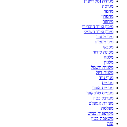
מגרדת (סקרייפר)
מגרסה
מחפר
מחפרון
מיחזור
מיכון וציוד היברידי
מיכון וציוד חשמלי
מיני מחפר
מיני מעמיס
מכבש
מכונת קידוח
מלגזה
מלגזון
מלגזות חשמל
מלגזת דיזל
מנוף נייד
מעמיס
מעמיס אופני
מעמיס טלסקופי
מערבל בטון
מפזרת אספלט
מפלסת
מקרצפות כביש
משאבת בטון
נפה