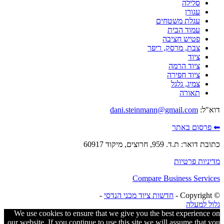
סלילה
עגורן
עגלת משטחים
עמוד הבית
פטיש חציבה
צבת, מרסק, ריפר
ציוד
ציוד הרמה
ציוד חפירה
צמיג, גלגל
תאורה
דוא"ל:
dani.steinmann@gmail.com
⬅ פרסום באתר
כתובת דואר: ת.ד. 959, חרוצים, מיקוד 60917
מדיניות פרטיות
Compare Business Services
© ‫Copyright -
חדשות ציוד מכני הנדסי
-
גלול למעלה
We use cookies to ensure that we give you the best experience on
our website. If you continue to use this site we will assume that you