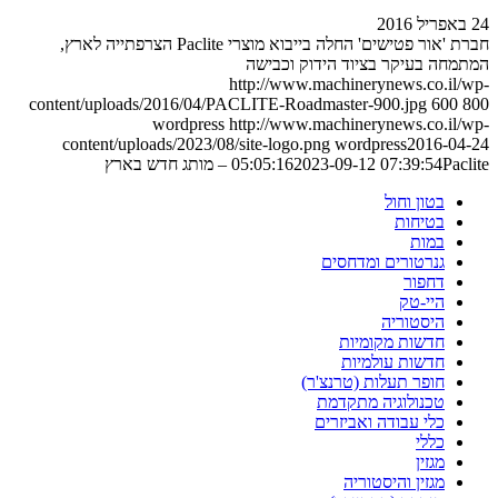
24 באפריל 2016
חברת 'אור פטישים' החלה בייבוא מוצרי Paclite הצרפתייה לארץ,
המתמחה בעיקר בציוד הידוק וכבישה
http://www.machinerynews.co.il/wp-
content/uploads/2016/04/PACLITE-Roadmaster-900.jpg
600
800
wordpress
http://www.machinerynews.co.il/wp-
content/uploads/2023/08/site-logo.png
wordpress
2016-04-24
Paclite – מותג חדש בארץ
2023-09-12 07:39:54
05:05:16
בטון וחול
בטיחות
במות
גנרטורים ומדחסים
דחפור
היי-טק
היסטוריה
חדשות מקומיות
חדשות עולמיות
חופר תעלות (טרנצ'ר)
טכנולוגיה מתקדמת
כלי עבודה ואביזרים
כללי
מגזין
מגזין והיסטוריה