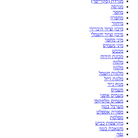
מגרדת (סקרייפר)
מגרסה
מחפר
מחפרון
מיחזור
מיכון וציוד היברידי
מיכון וציוד חשמלי
מיני מחפר
מיני מעמיס
מכבש
מכונת קידוח
מלגזה
מלגזון
מלגזות חשמל
מלגזת דיזל
מנוף נייד
מעמיס
מעמיס אופני
מעמיס טלסקופי
מערבל בטון
מפזרת אספלט
מפלסת
מקרצפות כביש
משאבת בטון
נפה