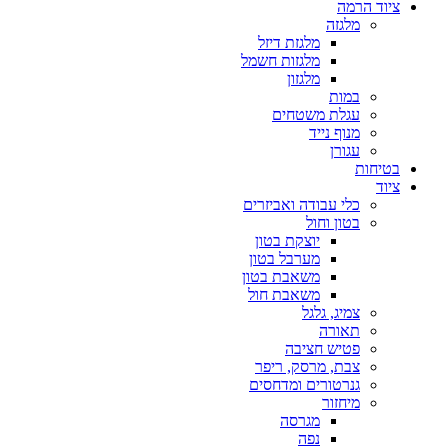
ציוד הרמה
מלגזה
מלגזת דיזל
מלגזות חשמל
מלגזון
במות
עגלת משטחים
מנוף נייד
עגורן
בטיחות
ציוד
כלי עבודה ואביזרים
בטון וחול
יוצקת בטון
מערבל בטון
משאבת בטון
משאבת חול
צמיג, גלגל
תאורה
פטיש חציבה
צבת, מרסק, ריפר
גנרטורים ומדחסים
מיחזור
מגרסה
נפה