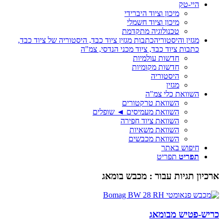
היי-טק
מיכון וציוד היברידי
מיכון וציוד חשמלי
טכנולוגיה מתקדמת
מגזין והיסטוריה
כתבות מגזין ציוד כבד, היסטוריה של ציוד כבד,
כתבות ציוד כבד, ציוד מכני הנדסי, צמ"ה
חדשות עולמיות
חדשות מקומיות
היסטוריה
מגזין
השוואת כלי צמ"ה
השוואת טרקטורים
השוואת מעמיסים ◄ שופלים
השוואת ציוד חפירה
השוואת משאיות
השוואת מכבשים
חיפוש באתר
תפריט
תפריט
ארכיון תגיות עבור :
מכבש בומאג
כריש-פטיש מבומאג