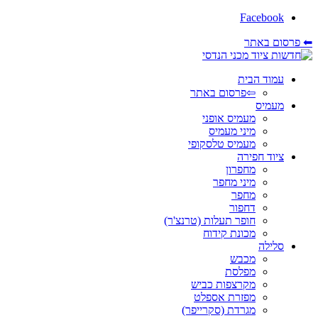
Facebook
⬅ פרסום באתר
עמוד הבית
⇦פרסום באתר
מעמיס
מעמיס אופני
מיני מעמיס
מעמיס טלסקופי
ציוד חפירה
מחפרון
מיני מחפר
מחפר
דחפור
חופר תעלות (טרנצ'ר)
מכונת קידוח
סלילה
מכבש
מפלסת
מקרצפות כביש
מפזרת אספלט
מגרדת (סקרייפר)