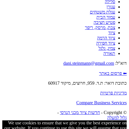
סלילה
עגורן
עגלת משטחים
עמוד הבית
פטיש חציבה
צבת, מרסק, ריפר
ציוד
ציוד הרמה
ציוד חפירה
צמיג, גלגל
תאורה
דוא"ל:
dani.steinmann@gmail.com
⬅ פרסום באתר
כתובת דואר: ת.ד. 959, חרוצים, מיקוד 60917
מדיניות פרטיות
Compare Business Services
© ‫Copyright -
חדשות ציוד מכני הנדסי
-
גלול למעלה
We use cookies to ensure that we give you the best experience on
our website. If you continue to use this site we will assume that you