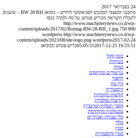
24 בפברואר 2017
מתכנני ומעצבי המכבש הפניאומטי החדש – בומאג BW 28 RH – טוענים
לקבלת השראה מכריש פטיש; על מה ולמה? כנסו
http://www.machinerynews.co.il/wp-
content/uploads/2017/02/Bomag-BW-28-RH_1.jpg
750
800
wordpress
http://www.machinerynews.co.il/wp-
content/uploads/2023/08/site-logo.png
wordpress
2017-02-24
2017-12-25 16:55:51
05:05:51
כריש-פטיש מבומאג
בטון וחול
בטיחות
במות
גנרטורים ומדחסים
דחפור
היי-טק
היסטוריה
חדשות מקומיות
חדשות עולמיות
חופר תעלות (טרנצ'ר)
טכנולוגיה מתקדמת
כלי עבודה ואביזרים
כללי
מגזין
מגזין והיסטוריה