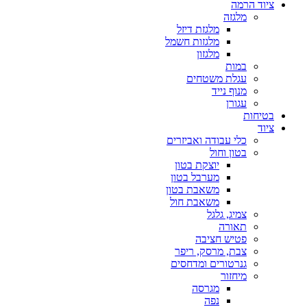
ציוד הרמה
מלגזה
מלגזת דיזל
מלגזות חשמל
מלגזון
במות
עגלת משטחים
מנוף נייד
עגורן
בטיחות
ציוד
כלי עבודה ואביזרים
בטון וחול
יוצקת בטון
מערבל בטון
משאבת בטון
משאבת חול
צמיג, גלגל
תאורה
פטיש חציבה
צבת, מרסק, ריפר
גנרטורים ומדחסים
מיחזור
מגרסה
נפה