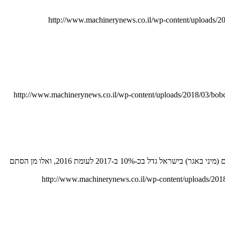
http://www.machinerynews.co.il/wp-content/uploads/2
http://www.machinerynews.co.il/wp-content/uploads/2018/03/bo
עלייה של 10% בממוצע, צמצום פערים, כניסת מתחרים חדשים וניתוח המגמות בשוק. הכל על מכירות מיני מחפרים בישראל ב-2017. שוק המיני מחפרים (מיני באגר) בישראל גדל בכ-10% ב-2017 לעומת 2016, ואלו מן הסתם
http://www.machinerynews.co.il/wp-content/uploads/201