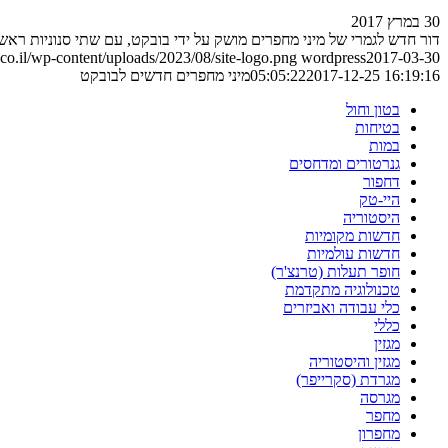
30 במרץ 2017
דור חדש לגמרי של מיני מחפרים מושק על ידי בובקט, עם שתי סנוניות ר
o.il/wp-content/uploads/2023/08/site-logo.png
wordpress
2017-03-30
2017-12-25 16:19:16
05:05:22
מיני מחפרים חדשים לבובקט
בטון וחול
בטיחות
במות
גנרטורים ומדחסים
דחפור
היי-טק
היסטוריה
חדשות מקומיות
חדשות עולמיות
חופר תעלות (טרנצ'ר)
טכנולוגיה מתקדמת
כלי עבודה ואביזרים
כללי
מגזין
מגזין והיסטוריה
מגרדת (סקרייפר)
מגרסה
מחפר
מחפרון