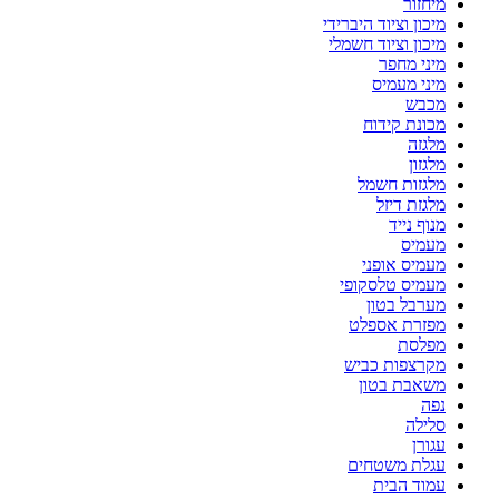
מיחזור
מיכון וציוד היברידי
מיכון וציוד חשמלי
מיני מחפר
מיני מעמיס
מכבש
מכונת קידוח
מלגזה
מלגזון
מלגזות חשמל
מלגזת דיזל
מנוף נייד
מעמיס
מעמיס אופני
מעמיס טלסקופי
מערבל בטון
מפזרת אספלט
מפלסת
מקרצפות כביש
משאבת בטון
נפה
סלילה
עגורן
עגלת משטחים
עמוד הבית