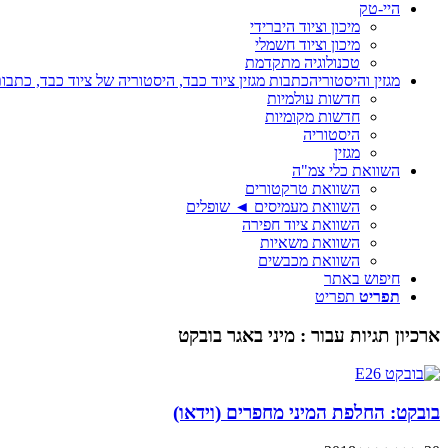
היי-טק
מיכון וציוד היברידי
מיכון וציוד חשמלי
טכנולוגיה מתקדמת
מגזין והיסטוריה
כתבות מגזין ציוד כבד, היסטוריה של ציוד כבד, כתבות
חדשות עולמיות
חדשות מקומיות
היסטוריה
מגזין
השוואת כלי צמ"ה
השוואת טרקטורים
השוואת מעמיסים ◄ שופלים
השוואת ציוד חפירה
השוואת משאיות
השוואת מכבשים
חיפוש באתר
תפריט
תפריט
ארכיון תגיות עבור :
מיני באגר בובקט
בובקט: החלפת המיני מחפרים (וידאו)