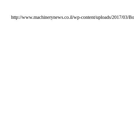
http://www.machinerynews.co.il/wp-content/uploads/2017/03/Bo