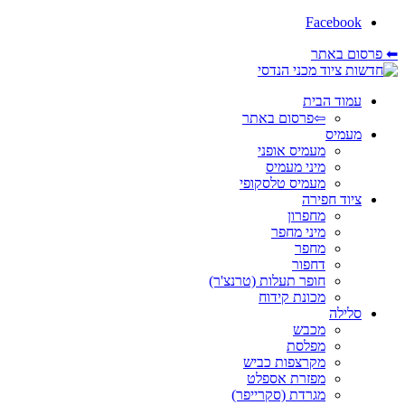
Facebook
⬅ פרסום באתר
עמוד הבית
⇦פרסום באתר
מעמיס
מעמיס אופני
מיני מעמיס
מעמיס טלסקופי
ציוד חפירה
מחפרון
מיני מחפר
מחפר
דחפור
חופר תעלות (טרנצ'ר)
מכונת קידוח
סלילה
מכבש
מפלסת
מקרצפות כביש
מפזרת אספלט
מגרדת (סקרייפר)