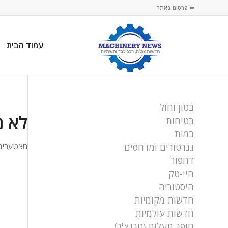
⬅ פרסום באתר
עמוד הבית
בטון וחול
לא נ
בטיחות
במות
מצטערים,
גנרטורים ומדחסים
דחפור
היי-טק
היסטוריה
חדשות מקומיות
חדשות עולמיות
חופר תעלות (טרנצ'ר)