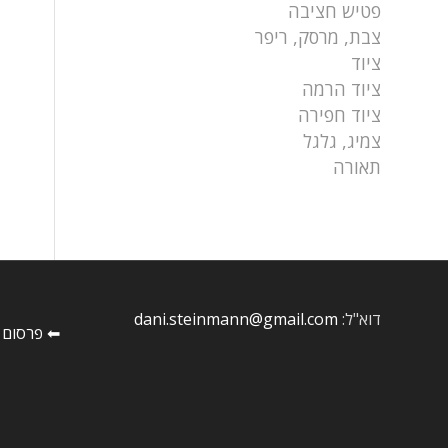
פטיש חציבה
צבת, מרסק, ריפר
ציוד
ציוד הרמה
ציוד חפירה
צמיג, גלגל
תאורה
דוא"ל:
dani.steinmann@gmail.com
⬅ פרסום 