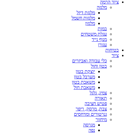
ציוד הרמה
מלגזה
מלגזת דיזל
מלגזות חשמל
מלגזון
במות
עגלת משטחים
מנוף נייד
עגורן
בטיחות
ציוד
כלי עבודה ואביזרים
בטון וחול
יוצקת בטון
מערבל בטון
משאבת בטון
משאבת חול
צמיג, גלגל
תאורה
פטיש חציבה
צבת, מרסק, ריפר
גנרטורים ומדחסים
מיחזור
מגרסה
נפה