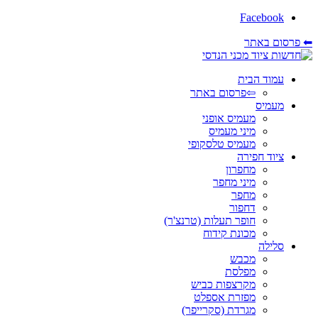
Facebook
⬅ פרסום באתר
עמוד הבית
⇦פרסום באתר
מעמיס
מעמיס אופני
מיני מעמיס
מעמיס טלסקופי
ציוד חפירה
מחפרון
מיני מחפר
מחפר
דחפור
חופר תעלות (טרנצ'ר)
מכונת קידוח
סלילה
מכבש
מפלסת
מקרצפות כביש
מפזרת אספלט
מגרדת (סקרייפר)