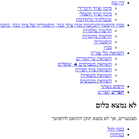
היי-טק
מיכון וציוד היברידי
מיכון וציוד חשמלי
טכנולוגיה מתקדמת
מגזין והיסטוריה
כתבות מגזין ציוד כבד, היסטוריה של ציוד כבד, כתבות
חדשות עולמיות
חדשות מקומיות
היסטוריה
מגזין
השוואת כלי צמ"ה
השוואת טרקטורים
השוואת מעמיסים ◄ שופלים
השוואת ציוד חפירה
השוואת משאיות
השוואת מכבשים
חיפוש באתר
תפריט
תפריט
לא נמצא כלום
מצטערים, אך לא נמצא תוכן התואם לחיפושך
בטון וחול
בטיחות