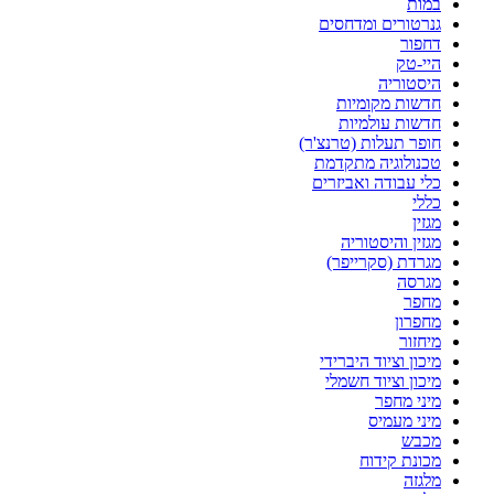
במות
גנרטורים ומדחסים
דחפור
היי-טק
היסטוריה
חדשות מקומיות
חדשות עולמיות
חופר תעלות (טרנצ'ר)
טכנולוגיה מתקדמת
כלי עבודה ואביזרים
כללי
מגזין
מגזין והיסטוריה
מגרדת (סקרייפר)
מגרסה
מחפר
מחפרון
מיחזור
מיכון וציוד היברידי
מיכון וציוד חשמלי
מיני מחפר
מיני מעמיס
מכבש
מכונת קידוח
מלגזה