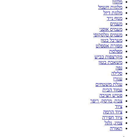
מלגזון
מלגזות חשמל
מלגזת דיזל
מנוף נייד
מעמיס
מעמיס אופני
מעמיס טלסקופי
מערבל בטון
מפזרת אספלט
מפלסת
מקרצפות כביש
משאבת בטון
נפה
סלילה
עגורן
עגלת משטחים
עמוד הבית
פטיש חציבה
צבת, מרסק, ריפר
ציוד
ציוד הרמה
ציוד חפירה
צמיג, גלגל
תאורה