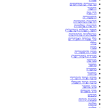
גנרטורים ומדחסים
דחפור
היי-טק
היסטוריה
חדשות מקומיות
חדשות עולמיות
חופר תעלות (טרנצ'ר)
טכנולוגיה מתקדמת
כלי עבודה ואביזרים
כללי
מגזין
מגזין והיסטוריה
מגרדת (סקרייפר)
מגרסה
מחפר
מחפרון
מיחזור
מיכון וציוד היברידי
מיכון וציוד חשמלי
מיני מחפר
מיני מעמיס
מכבש
מכונת קידוח
מלגזה