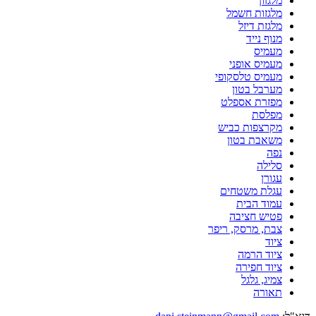
מלגזון
מלגזות חשמל
מלגזת דיזל
מנוף נייד
מעמיס
מעמיס אופני
מעמיס טלסקופי
מערבל בטון
מפזרת אספלט
מפלסת
מקרצפות כביש
משאבת בטון
נפה
סלילה
עגורן
עגלת משטחים
עמוד הבית
פטיש חציבה
צבת, מרסק, ריפר
ציוד
ציוד הרמה
ציוד חפירה
צמיג, גלגל
תאורה