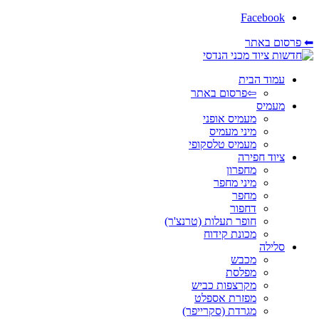
Facebook
⬅ פרסום באתר
עמוד הבית
⇦פרסום באתר
מעמיס
מעמיס אופני
מיני מעמיס
מעמיס טלסקופי
ציוד חפירה
מחפרון
מיני מחפר
מחפר
דחפור
חופר תעלות (טרנצ'ר)
מכונת קידוח
סלילה
מכבש
מפלסת
מקרצפות כביש
מפזרת אספלט
מגרדת (סקרייפר)