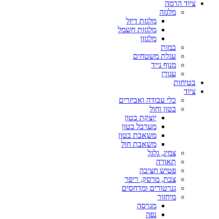
ציוד הרמה
מלגזה
מלגזת דיזל
מלגזות חשמל
מלגזון
במות
עגלת משטחים
מנוף נייד
עגורן
בטיחות
ציוד
כלי עבודה ואביזרים
בטון וחול
יוצקת בטון
מערבל בטון
משאבת בטון
משאבת חול
צמיג, גלגל
תאורה
פטיש חציבה
צבת, מרסק, ריפר
גנרטורים ומדחסים
מיחזור
מגרסה
נפה