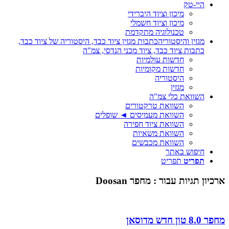
היי-טק
מיכון וציוד היברידי
מיכון וציוד חשמלי
טכנולוגיה מתקדמת
מגזין והיסטוריה
כתבות מגזין ציוד כבד, היסטוריה של ציוד כבד,
כתבות ציוד כבד, ציוד מכני הנדסי, צמ"ה
חדשות עולמיות
חדשות מקומיות
היסטוריה
מגזין
השוואת כלי צמ"ה
השוואת טרקטורים
השוואת מעמיסים ◄ שופלים
השוואת ציוד חפירה
השוואת משאיות
השוואת מכבשים
חיפוש באתר
תפריט
תפריט
ארכיון תגיות עבור :
מחפר Doosan
מחפר 8.0 טון חדש מדוסאן