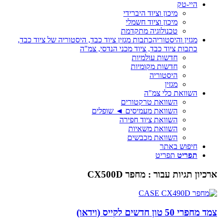
היי-טק
מיכון וציוד היברידי
מיכון וציוד חשמלי
טכנולוגיה מתקדמת
מגזין והיסטוריה
כתבות מגזין ציוד כבד, היסטוריה של ציוד כבד,
כתבות ציוד כבד, ציוד מכני הנדסי, צמ"ה
חדשות עולמיות
חדשות מקומיות
היסטוריה
מגזין
השוואת כלי צמ"ה
השוואת טרקטורים
השוואת מעמיסים ◄ שופלים
השוואת ציוד חפירה
השוואת משאיות
השוואת מכבשים
חיפוש באתר
תפריט
תפריט
ארכיון תגיות עבור :
מחפר CX500D
צמד מחפרי 50 טון חדשים לקייס (וידאו)