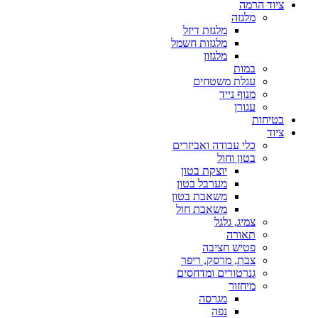
ציוד הרמה
מלגזה
מלגזת דיזל
מלגזות חשמל
מלגזון
במות
עגלת משטחים
מנוף נייד
עגורן
בטיחות
ציוד
כלי עבודה ואביזרים
בטון וחול
יוצקת בטון
מערבל בטון
משאבת בטון
משאבת חול
צמיג, גלגל
תאורה
פטיש חציבה
צבת, מרסק, ריפר
גנרטורים ומדחסים
מיחזור
מגרסה
נפה