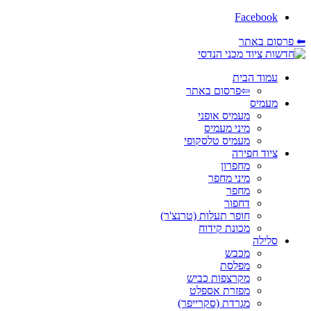
Facebook
⬅ פרסום באתר
עמוד הבית
⇦פרסום באתר
מעמיס
מעמיס אופני
מיני מעמיס
מעמיס טלסקופי
ציוד חפירה
מחפרון
מיני מחפר
מחפר
דחפור
חופר תעלות (טרנצ'ר)
מכונת קידוח
סלילה
מכבש
מפלסת
מקרצפות כביש
מפזרת אספלט
מגרדת (סקרייפר)