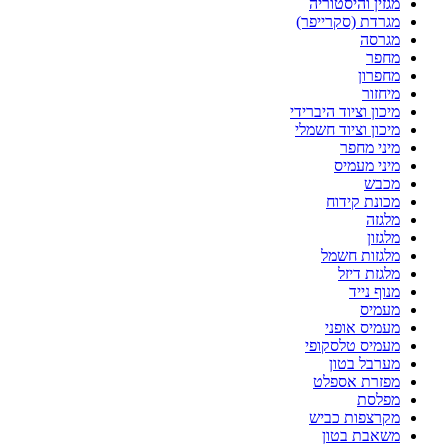
מגזין והיסטוריה
מגרדת (סקרייפר)
מגרסה
מחפר
מחפרון
מיחזור
מיכון וציוד היברידי
מיכון וציוד חשמלי
מיני מחפר
מיני מעמיס
מכבש
מכונת קידוח
מלגזה
מלגזון
מלגזות חשמל
מלגזת דיזל
מנוף נייד
מעמיס
מעמיס אופני
מעמיס טלסקופי
מערבל בטון
מפזרת אספלט
מפלסת
מקרצפות כביש
משאבת בטון