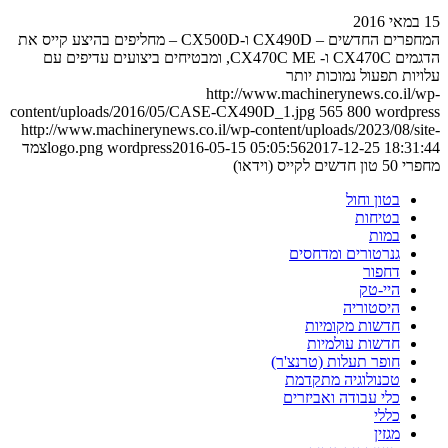
15 במאי 2016
המחפרים החדשים – CX490D ו-CX500D – מחליפים בהיצע קייס את
הדגמים CX470C ו- CX470C ME, ומבטיחים ביצועים עדיפים עם
עלויות תפעול נמוכות יותר
http://www.machinerynews.co.il/wp-
content/uploads/2016/05/CASE-CX490D_1.jpg
565
800
wordpress
http://www.machinerynews.co.il/wp-content/uploads/2023/08/site-
2017-12-25 18:31:44
2016-05-15 05:05:56
wordpress
logo.png
צמד
מחפרי 50 טון חדשים לקייס (וידאו)
בטון וחול
בטיחות
במות
גנרטורים ומדחסים
דחפור
היי-טק
היסטוריה
חדשות מקומיות
חדשות עולמיות
חופר תעלות (טרנצ'ר)
טכנולוגיה מתקדמת
כלי עבודה ואביזרים
כללי
מגזין