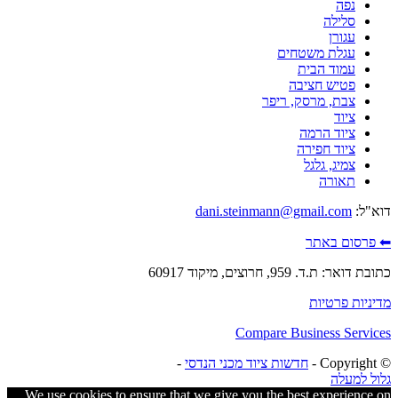
נפה
סלילה
עגורן
עגלת משטחים
עמוד הבית
פטיש חציבה
צבת, מרסק, ריפר
ציוד
ציוד הרמה
ציוד חפירה
צמיג, גלגל
תאורה
דוא"ל:
dani.steinmann@gmail.com
⬅ פרסום באתר
כתובת דואר: ת.ד. 959, חרוצים, מיקוד 60917
מדיניות פרטיות
Compare Business Services
© ‫Copyright -
חדשות ציוד מכני הנדסי
-
גלול למעלה
We use cookies to ensure that we give you the best experience on